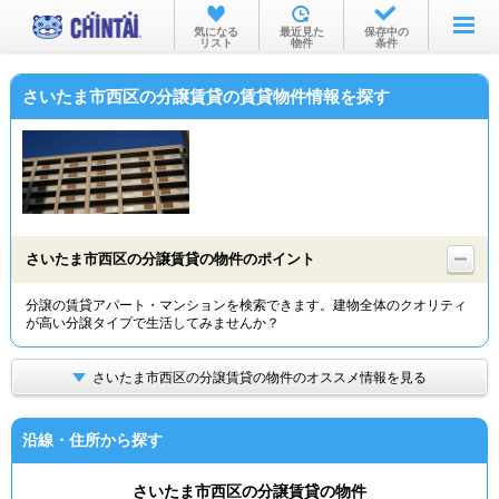
お部屋を探す
気になる
最近見た
保存中の
リスト
物件
条件
沿線・駅から
さいたま市西区の分譲賃貸の賃貸物件情報を探す
住所から
家賃相場から
通勤通学時間から
物件特集から
さいたま市西区の分譲賃貸の物件のポイント
不動産会社から
分譲の賃貸アパート・マンションを検索できます。建物全体のクオリティ
が高い分譲タイプで生活してみませんか？
TOP
さいたま市西区の分譲賃貸の物件のオススメ情報を見る
沿線・住所から探す
さいたま市西区の分譲賃貸の物件