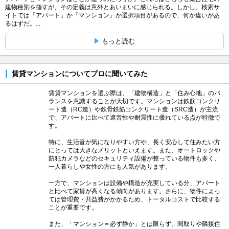
建物種別を指すが、その定義は意外とあいまいに感じられる。しかし、検索サ
イトでは「アパート」か「マンション」か選択項目があるので、何か違いがあ
るはずだ。...
もっと読む
賃貸マンションについてプロに聞いてみた
賃貸マンションを選ぶ際は、「建物構造」と「住み心地」のバ
ランスを意識することが大切です。マンションは鉄筋コンクリ
ート造（RC造）や鉄骨鉄筋コンクリート造（SRC造）が主流
で、アパートに比べて遮音性や耐震性に優れている点が特徴で
す。
特に、生活音が気になりやすい方や、長く安心して住みたい方
にとっては大きなメリットといえます。また、オートロックや
防犯カメラなどのセキュリティ設備が整っている物件も多く、
一人暮らしや女性の方にも人気があります。
一方で、マンションは設備や構造が充実している分、アパート
と比べて家賃が高くなる傾向があります。さらに、物件によっ
ては管理費・共益費がかかるため、トータルコストで比較する
ことが重要です。
また、「マンション＝必ず静か」とは限らず、間取りや隣接住