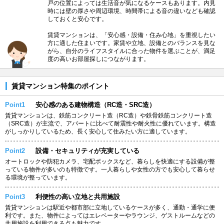
戸の位置によっては生活音が気になるケースもあります。内見
時には壁の厚さや周辺環境、時間帯による音の違いなども確認
しておくと安心です。
賃貸マンションは、「安心感・設備・住み心地」を重視したい
方に適した住まいです。家賃や立地、設備とのバランスを見な
がら、自分のライフスタイルに合った物件を選ぶことが、満足
度の高いお部屋探しにつながります。
賃貸マンション特集のポイント
Point1
安心感のある建物構造（RC造・SRC造）
賃貸マンションは、鉄筋コンクリート造（RC造）や鉄骨鉄筋コンクリート造
（SRC造）が主流で、アパートに比べて耐震性や耐火性に優れています。構造
がしっかりしているため、長く安心して住みたい方に適しています。
Point2
設備・セキュリティが充実している
オートロックや防犯カメラ、宅配ボックスなど、暮らしを快適にする設備が整
っている物件が多いのも特徴です。一人暮らしや女性の方でも安心して暮らせ
る環境が整っています。
Point3
利便性の高い立地と共用施設
賃貸マンションは駅近や都市部に立地しているケースが多く、通勤・通学に便
利です。また、物件によってはエレベーターやラウンジ、ゲストルームなどの
共用施設を利用できる点も魅力です。