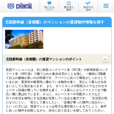
お部屋を探す
気になる
最近見た
保存中の
リスト
物件
条件
沿線・駅から
北陸新幹線（首都圏）のマンションの賃貸物件情報を探す
住所から
家賃相場から
通勤通学時間から
物件特集から
北陸新幹線（首都圏）の賃貸マンションのポイント
不動産会社から
賃貸マンションとは、主に鉄筋コンクリート造（RC造）や鉄骨鉄筋コンク
リート造（SRC造）で建てられた集合住宅のことを指し、一般的に3階建
TOP
て以上の建物が多いのが特徴です。アパートに比べて構造がしっかりして
いるため、遮音性や耐震性に優れている物件が多く、安心して暮らせる住
まいとして人気があります。 また、オートロックや防犯カメラなどのセキ
ュリティ設備が整っている物件も多く、一人暮らしからファミリーまで幅
広い層に選ばれています。さらに、エレベーターや宅配ボックスなど、
日々の生活を便利にする設備が充実している点も魅力です。 「生活音が気
になりにくい」「安心して暮らしたい」「設備が整った物件に住みたい」
といった方には、賃貸マンションは有力な選択肢といえるでしょう。条件
に合った物件を比較しながら、自分に合う住まいを探してみてください。