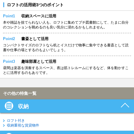
ロフトの活用術3つのポイント
Point1
収納スペースに活用
本や雑誌を捨てられない人も、ロフトに集めてプチ図書館にして、たまに自分
のコレクションを眺めるのも良い気分に浸れるかもしれません。
Point2
書斎として活用
コンパクトサイズのロフトなら机とイスだけで物事に集中できる書斎として読
書や仕事の場とするのもよいでしょう。
Point3
趣味部屋として活用
昼間は楽器を演奏するスペース、夜は筋トレルームにするなど、体を動かすこ
とに活用するのもありです。
その他の特集一覧
収納
ロフト付き
収納重視な賃貸物件