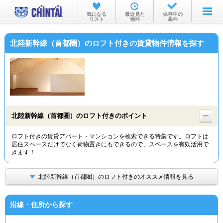
お部屋を探す
気になる
最近見た
保存中の
リスト
物件
条件
沿線・駅から
北陸新幹線（首都圏）のロフト付きの賃貸物件情報を探す
住所から
家賃相場から
通勤通学時間から
物件特集から
北陸新幹線（首都圏）のロフト付きのポイント
不動産会社から
ロフト付きの賃貸アパート・マンションを検索できる特集です。ロフトは
居住スペースだけでなく荷物置きにもできるので、スペースを有効活用で
TOP
きます！
北陸新幹線（首都圏）のロフト付きのオススメ情報を見る
沿線・住所から探す