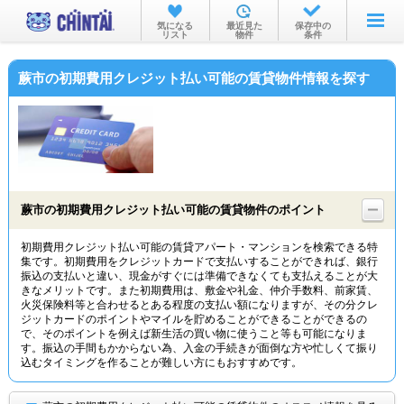
お部屋を探す
気になる
最近見た
保存中の
リスト
物件
条件
沿線・駅から
蕨市の初期費用クレジット払い可能の賃貸物件情報を探す
住所から
家賃相場から
通勤通学時間から
物件特集から
蕨市の初期費用クレジット払い可能の賃貸物件のポイント
不動産会社から
初期費用クレジット払い可能の賃貸アパート・マンションを検索できる特
集です。初期費用をクレジットカードで支払いすることができれば、銀行
TOP
振込の支払いと違い、現金がすぐには準備できなくても支払えることが大
きなメリットです。また初期費用は、敷金や礼金、仲介手数料、前家賃、
火災保険料等と合わせるとある程度の支払い額になりますが、その分クレ
ジットカードのポイントやマイルを貯めることができることができるの
で、そのポイントを例えば新生活の買い物に使うこと等も可能になりま
す。振込の手間もかからない為、入金の手続きが面倒な方や忙しくて振り
込むタイミングを作ることが難しい方にもおすすめです。