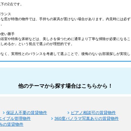
下の2点です。
バランス
きな窓が特徴の物件では、手持ちの家具が置けない場合があります。内見時には必ず
う。
の使い勝手
の浴室や特殊な床材などは、美しさを保つために通常より丁寧な掃除が必要になるこ
楽しめるか」という視点で選ぶのが理想的です。
でなく、実用性とのバランスを考慮して選ぶことで、後悔のないお部屋探しが実現し
他のテーマから探す場合はこちらから！
保証人不要の賃貸物件
ピアノ相談可の賃貸物件
エイブル管理物件
360度パノラマ写真ありの賃貸物件
みの賃貸物件