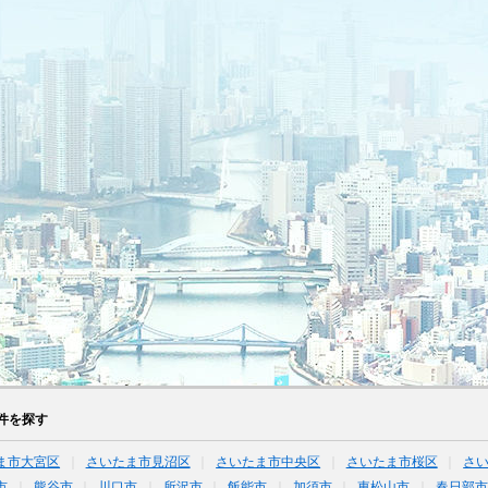
件を探す
ま市大宮区
さいたま市見沼区
さいたま市中央区
さいたま市桜区
さ
市
熊谷市
川口市
所沢市
飯能市
加須市
東松山市
春日部市