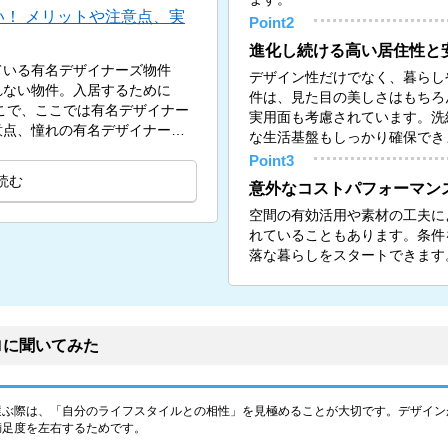
！ メリットや注意点、実
Point2
進化し続ける高い居住性と
ている有名デザイナーズ物件
デザイン性だけでなく、暮らし
れない物件。入居するために
件は、見た目の美しさはもちろ
こで、ここでは有名デザイナー
実用面も考慮されています。洗
意点、憧れの有名デザイナーズ
な生活基盤もしっかり確保でき
Point3
読む
意外なコストパフォーマン
空間の有効活用や素材の工夫に
れていることもあります。条件
落な暮らしをスタートできます
ロに聞いてみた
選ぶ際は、「自分のライフスタイルとの相性」を見極めることが大切です。デザイン
満足度を左右するためです。