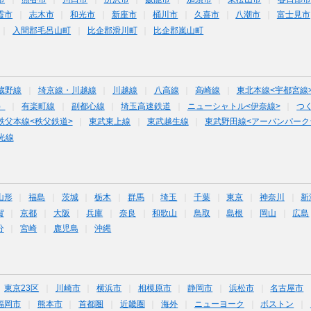
霞市
志木市
和光市
新座市
桶川市
久喜市
八潮市
富士見市
入間郡毛呂山町
比企郡滑川町
比企郡嵐山町
蔵野線
埼京線・川越線
川越線
八高線
高崎線
東北本線<宇都宮線
）
有楽町線
副都心線
埼玉高速鉄道
ニューシャトル<伊奈線>
つ
秩父本線<秩父鉄道>
東武東上線
東武越生線
東武野田線<アーバンパーク
光線
山形
福島
茨城
栃木
群馬
埼玉
千葉
東京
神奈川
新
賀
京都
大阪
兵庫
奈良
和歌山
鳥取
島根
岡山
広島
分
宮崎
鹿児島
沖縄
東京23区
川崎市
横浜市
相模原市
静岡市
浜松市
名古屋市
福岡市
熊本市
首都圏
近畿圏
海外
ニューヨーク
ボストン