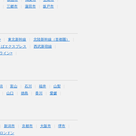
三郷市
蓮田市
坂戸市
>
東北新幹線
北陸新幹線（首都圏）
くばエクスプレス
西武新宿線
ライン>
潟
富山
石川
福井
山梨
山口
徳島
香川
愛媛
新潟市
京都市
大阪市
堺市
ロンドン