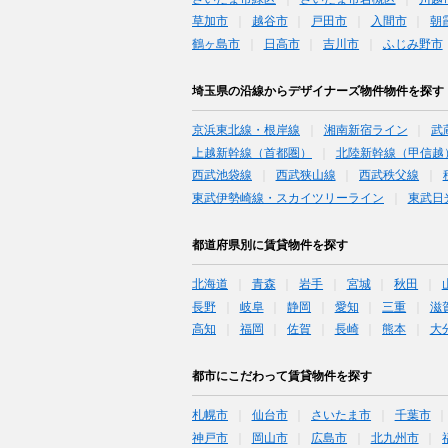
草加市
越谷市
戸田市
入間市
朝
鶴ヶ島市
日高市
吉川市
ふじみ野市
埼玉県の沿線からデザイナーズ物件物件を探す
京浜東北線・根岸線
湘南新宿ライン
武
上越新幹線（首都圏）
北陸新幹線（甲信越
西武池袋線
西武狭山線
西武秩父線
東武伊勢崎線・スカイツリーライン
東武日
都道府県別に賃貸物件を探す
北海道
青森
岩手
宮城
秋田
長野
岐阜
静岡
愛知
三重
滋
高知
福岡
佐賀
長崎
熊本
大
都市にこだわって賃貸物件を探す
札幌市
仙台市
さいたま市
千葉市
神戸市
岡山市
広島市
北九州市