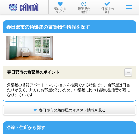
お部屋を探す
気になる
最近見た
保存中の
リスト
物件
条件
沿線・駅から
春日部市の角部屋の賃貸物件情報を探す
住所から
家賃相場から
通勤通学時間から
物件特集から
春日部市の角部屋のポイント
不動産会社から
角部屋の賃貸アパート・マンションを検索できる特集です。角部屋は日当
たりが良く、片方にお部屋がないため、中部屋に比べお隣の生活音が気に
TOP
なりにくいです。
春日部市の角部屋のオススメ情報を見る
沿線・住所から探す