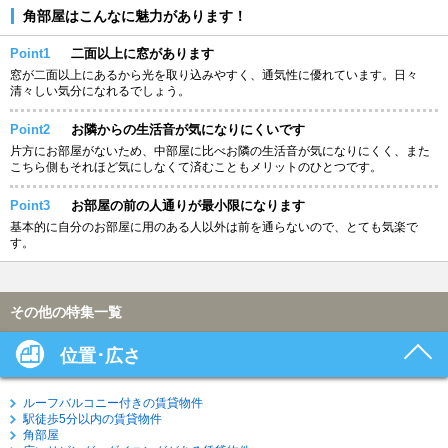
角部屋はこんなに魅力があります！
Point1
二面以上に窓があります
窓が二面以上にあるから光を取り込みやすく、通気性に優れています。日々
清々しい気分になれるでしょう。
Point2
お隣からの生活音が気になりにくいです
片方にお部屋がないため、中部屋に比べお隣の生活音が気になりにくく、また
こちら側もそれほど気にしなくて済むこともメリットのひとつです。
Point3
お部屋の前の人通りが最小限になります
基本的に自分のお部屋に用のある人以外は前を通らないので、とても気楽で
す。
その他の特集一覧
位置･広さ
ルーフバルコニー付きの賃貸物件
駅徒歩5分以内の賃貸物件
角部屋