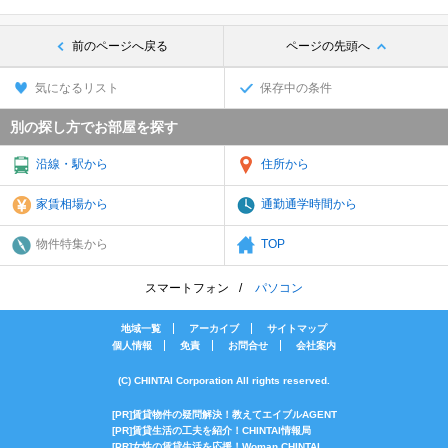
前のページへ戻る
ページの先頭へ
気になるリスト
保存中の条件
別の探し方でお部屋を探す
沿線・駅から
住所から
家賃相場から
通勤通学時間から
物件特集から
TOP
スマートフォン
パソコン
地域一覧
アーカイブ
サイトマップ
個人情報
免責
お問合せ
会社案内
(C) CHINTAI Corporation All rights reserved.
[PR]賃貸物件の疑問解決！教えてエイブルAGENT
[PR]賃貸生活の工夫を紹介！CHINTAI情報局
[PR]女性の賃貸生活を応援！Woman.CHINTAI