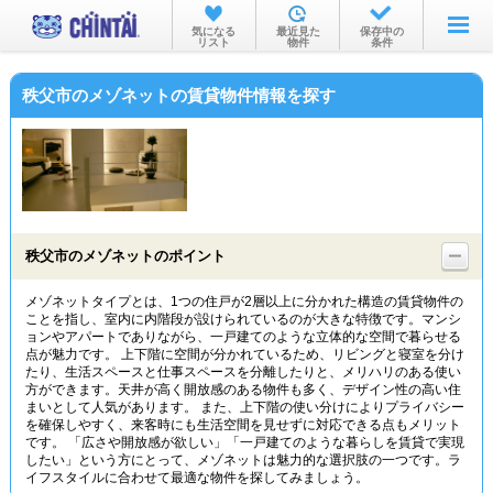
お部屋を探す
気になる
最近見た
保存中の
リスト
物件
条件
沿線・駅から
秩父市のメゾネットの賃貸物件情報を探す
住所から
家賃相場から
通勤通学時間から
物件特集から
秩父市のメゾネットのポイント
不動産会社から
メゾネットタイプとは、1つの住戸が2層以上に分かれた構造の賃貸物件の
ことを指し、室内に内階段が設けられているのが大きな特徴です。マンシ
TOP
ョンやアパートでありながら、一戸建てのような立体的な空間で暮らせる
点が魅力です。 上下階に空間が分かれているため、リビングと寝室を分け
たり、生活スペースと仕事スペースを分離したりと、メリハリのある使い
方ができます。天井が高く開放感のある物件も多く、デザイン性の高い住
まいとして人気があります。 また、上下階の使い分けによりプライバシー
を確保しやすく、来客時にも生活空間を見せずに対応できる点もメリット
です。 「広さや開放感が欲しい」「一戸建てのような暮らしを賃貸で実現
したい」という方にとって、メゾネットは魅力的な選択肢の一つです。ラ
イフスタイルに合わせて最適な物件を探してみましょう。