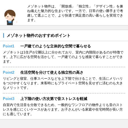
メゾネット物件は、「開放感」「独立性」「デザイン性」を兼
ね備えた魅力的な住まいです。一方で、日常の使い勝手まで考
慮して選ぶことで、より快適で満足度の高い暮らしを実現でき
ます。
メゾネット物件のおすすめポイント
Point1
一戸建てのような立体的な空間で暮らせる
メゾネットは1住戸が2層以上に分かれており、室内に内階段があるのが特徴で
す。上下に広がる空間を活かして、一戸建てのような感覚で暮らすことができ
ます。
Point2
生活空間を分けて使える独立性の高さ
リビングと寝室、仕事スペースなどを上下階で分けることで、生活にメリハリ
をつけやすくなります。来客時にもプライベート空間を見せずに済むのも大き
なメリットです。
Point3
上下階の使い方次第で音ストレスを軽減
自室内で生活音を分散できるため、一般的なワンフロアの物件よりも音のスト
レスを感じにくいケースがあります。お子さんがいる家庭や在宅時間が長い方
にも適しています。