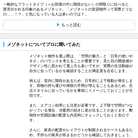
一般的なフラットタイプ（＝お部屋の中に階段がない）の間取りに比べると、
賛否分かれる印象のあるメゾネット。「メゾネットの賃貸物件って実際どうな
の……！？」と気になっている人は多いのでは？...
もっと読む
メゾネットについてプロに聞いてみた
メゾネット物件を選ぶ際は、「空間の魅力」と「日常の使いや
すさ」のバランスを考えることが重要です。見た目の開放感や
デザイン性に惹かれて選ぶ方も多いですが、実際の生活動線が
自分に合っているかを確認することが満足度を左右します。
例えば、室内に階段があるため、日常的に上下移動が発生しま
す。荷物の持ち運びや掃除の手間が増えることもあるため、生
活スタイルに合っているかを事前にイメージしておくことが大
切です。
また、エアコン効率にも注意が必要です。上下階で空間がつな
がっている場合、冷暖房の効きに差が出ることがあります。断
熱性や空調設備の配置も内見時にチェックしておくと安心で
す。
さらに、家具の配置やレイアウトが制限されるケースもあるた
め、手持ちの家具が収まるかどうかも確認しておきましょう。