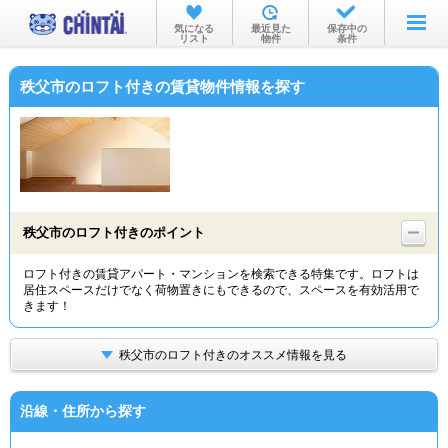
お部屋を探す
気になる
最近見た
保存中の
リスト
物件
条件
沿線・駅から
秩父市のロフト付きの賃貸物件情報を探す
住所から
家賃相場から
通勤通学時間から
物件特集から
秩父市のロフト付きのポイント
不動産会社から
ロフト付きの賃貸アパート・マンションを検索できる特集です。ロフトは
居住スペースだけでなく荷物置きにもできるので、スペースを有効活用で
TOP
きます！
秩父市のロフト付きのオススメ情報を見る
沿線・住所から探す