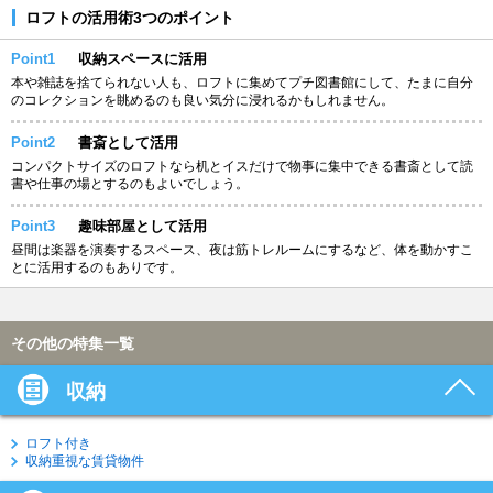
ロフトの活用術3つのポイント
Point1
収納スペースに活用
本や雑誌を捨てられない人も、ロフトに集めてプチ図書館にして、たまに自分
のコレクションを眺めるのも良い気分に浸れるかもしれません。
Point2
書斎として活用
コンパクトサイズのロフトなら机とイスだけで物事に集中できる書斎として読
書や仕事の場とするのもよいでしょう。
Point3
趣味部屋として活用
昼間は楽器を演奏するスペース、夜は筋トレルームにするなど、体を動かすこ
とに活用するのもありです。
その他の特集一覧
収納
ロフト付き
収納重視な賃貸物件