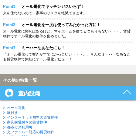
Point1
オール電化でキッチンガスいらず！
火を使わないので、家事のリスクを軽減できます。
Point2
オール電化を一度は使ってみたかった方に！
オール電化に興味はあるけど、マイホームを建てるつもりもない・・・。賃貸
物件でオール電化の物件を集めました。
Point3
ミーハーなあなたにも！
「オール電化って響きがすでにかっこいい・・・。」そんなミーハーなあなた
も賃貸物件で気軽にオール電化デビュー！
その他の特集一覧
室内設備
オール電化
庭付き
インターネット無料の賃貸物件
家具家電付きの賃貸物件
都市ガス利用可
光ファイバー対応の賃貸物件