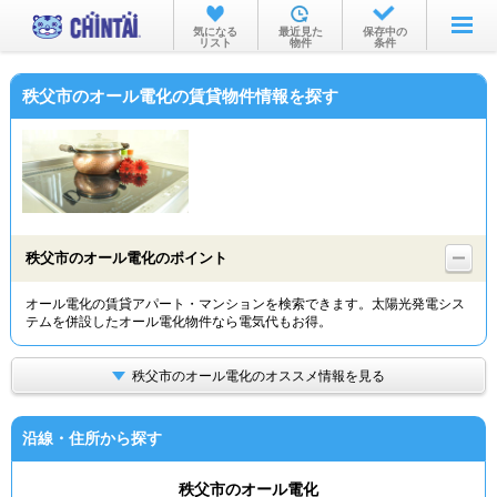
お部屋を探す
気になる
最近見た
保存中の
リスト
物件
条件
沿線・駅から
秩父市のオール電化の賃貸物件情報を探す
住所から
家賃相場から
通勤通学時間から
物件特集から
秩父市のオール電化のポイント
不動産会社から
オール電化の賃貸アパート・マンションを検索できます。太陽光発電シス
テムを併設したオール電化物件なら電気代もお得。
TOP
秩父市のオール電化のオススメ情報を見る
沿線・住所から探す
秩父市のオール電化