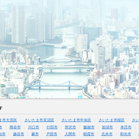
す
ま市大宮区
さいたま市見沼区
さいたま市中央区
さいたま市桜区
さ
市
熊谷市
川口市
行田市
所沢市
飯能市
加須市
本庄市
加市
越谷市
蕨市
戸田市
入間市
朝霞市
志木市
和光市