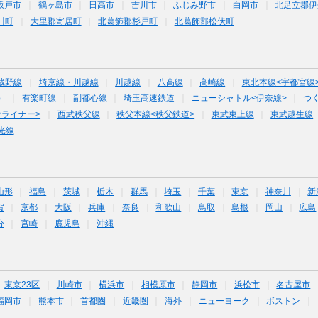
坂戸市
鶴ヶ島市
日高市
吉川市
ふじみ野市
白岡市
北足立郡伊
川町
大里郡寄居町
北葛飾郡杉戸町
北葛飾郡松伏町
蔵野線
埼京線・川越線
川越線
八高線
高崎線
東北本線<宇都宮線
）
有楽町線
副都心線
埼玉高速鉄道
ニューシャトル<伊奈線>
つ
オライナー>
西武秩父線
秩父本線<秩父鉄道>
東武東上線
東武越生線
光線
山形
福島
茨城
栃木
群馬
埼玉
千葉
東京
神奈川
新
賀
京都
大阪
兵庫
奈良
和歌山
鳥取
島根
岡山
広島
分
宮崎
鹿児島
沖縄
東京23区
川崎市
横浜市
相模原市
静岡市
浜松市
名古屋市
福岡市
熊本市
首都圏
近畿圏
海外
ニューヨーク
ボストン