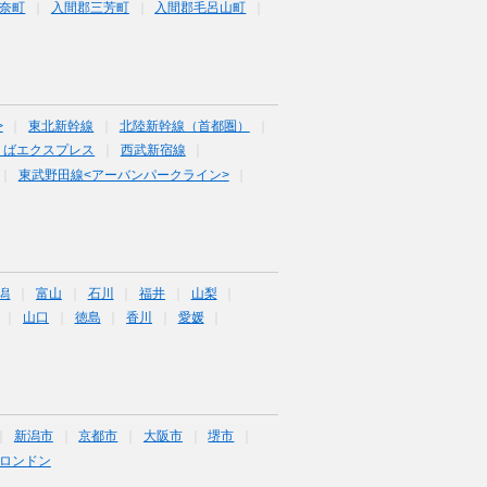
奈町
入間郡三芳町
入間郡毛呂山町
>
東北新幹線
北陸新幹線（首都圏）
くばエクスプレス
西武新宿線
東武野田線<アーバンパークライン>
潟
富山
石川
福井
山梨
山口
徳島
香川
愛媛
新潟市
京都市
大阪市
堺市
ロンドン