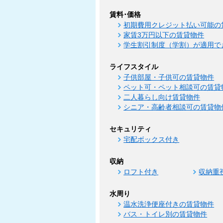
賃料･価格
初期費用クレジット払い可能の
家賃3万円以下の賃貸物件
学生割引制度（学割）が適用で
ライフスタイル
子供部屋・子供可の賃貸物件
ペット可・ペット相談可の賃貸
二人暮らし向け賃貸物件
シニア・高齢者相談可の賃貸物
セキュリティ
宅配ボックス付き
収納
ロフト付き
収納重
水周り
温水洗浄便座付きの賃貸物件
バス・トイレ別の賃貸物件