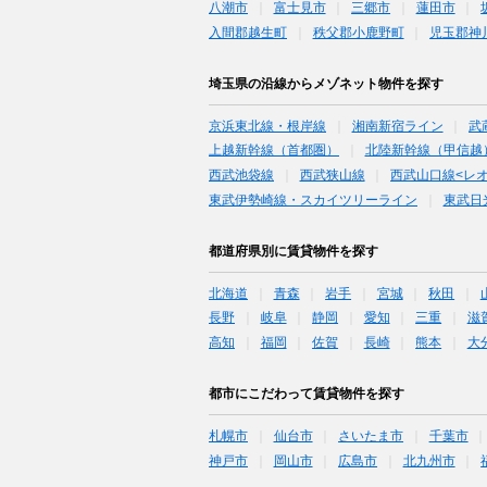
八潮市
富士見市
三郷市
蓮田市
入間郡越生町
秩父郡小鹿野町
児玉郡神
埼玉県の沿線からメゾネット物件を探す
京浜東北線・根岸線
湘南新宿ライン
武
上越新幹線（首都圏）
北陸新幹線（甲信越
西武池袋線
西武狭山線
西武山口線<レ
東武伊勢崎線・スカイツリーライン
東武日
都道府県別に賃貸物件を探す
北海道
青森
岩手
宮城
秋田
長野
岐阜
静岡
愛知
三重
滋
高知
福岡
佐賀
長崎
熊本
大
都市にこだわって賃貸物件を探す
札幌市
仙台市
さいたま市
千葉市
神戸市
岡山市
広島市
北九州市