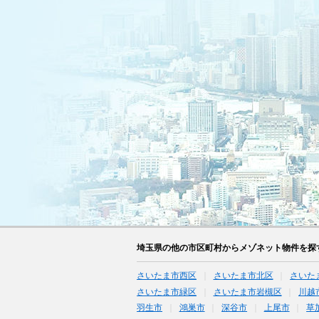
埼玉県の他の市区町村からメゾネット物件を探
さいたま市西区
さいたま市北区
さいた
さいたま市緑区
さいたま市岩槻区
川越
羽生市
鴻巣市
深谷市
上尾市
草