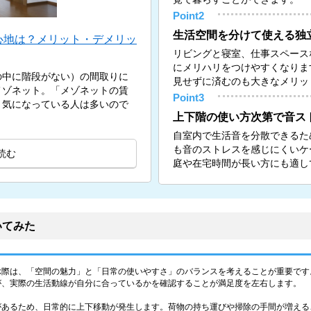
Point2
生活空間を分けて使える独
心地は？メリット・デメリッ
リビングと寝室、仕事スペース
にメリハリをつけやすくなりま
の中に階段がない）の間取りに
見せずに済むのも大きなメリッ
メゾネット。「メゾネットの賃
Point3
と気になっている人は多いので
上下階の使い方次第で音ス
自室内で生活音を分散できるた
も音のストレスを感じにくいケ
読む
庭や在宅時間が長い方にも適し
いてみた
ぶ際は、「空間の魅力」と「日常の使いやすさ」のバランスを考えることが重要です
が、実際の生活動線が自分に合っているかを確認することが満足度を左右します。
があるため、日常的に上下移動が発生します。荷物の持ち運びや掃除の手間が増える