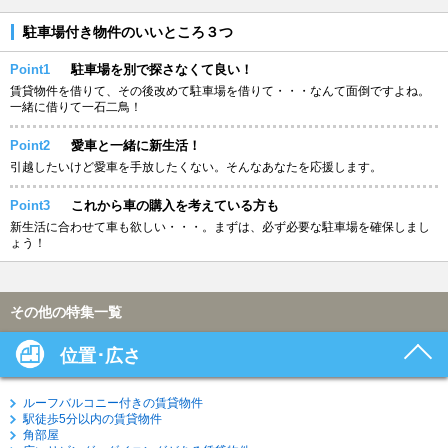
駐車場付き物件のいいところ３つ
Point1
駐車場を別で探さなくて良い！
賃貸物件を借りて、その後改めて駐車場を借りて・・・なんて面倒ですよね。
一緒に借りて一石二鳥！
Point2
愛車と一緒に新生活！
引越したいけど愛車を手放したくない。そんなあなたを応援します。
Point3
これから車の購入を考えている方も
新生活に合わせて車も欲しい・・・。まずは、必ず必要な駐車場を確保しまし
ょう！
その他の特集一覧
位置･広さ
ルーフバルコニー付きの賃貸物件
駅徒歩5分以内の賃貸物件
角部屋