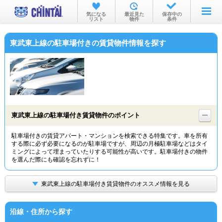
お部屋を探す
気になる
最近見た
保存中の
リスト
物件
条件
沿線・駅から
東武東上線の駐車場付きの賃貸物件情報を探す
住所から
家賃相場から
通勤通学時間から
物件特集から
東武東上線の駐車場付き賃貸物件のポイント
不動産会社から
駐車場付きの賃貸アパート・マンションを検索できる特集です。車を所有
する際に必ず必要になるのが駐車場ですが、周辺の月極駐車場などはタイ
TOP
ミングによって埋まっていたりする可能性が高いです。駐車場付きの物件
を選んだ際にも確認を忘れずに！
東武東上線の駐車場付き賃貸物件のオススメ情報を見る
沿線・住所から探す