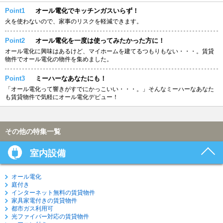
Point1
オール電化でキッチンガスいらず！
火を使わないので、家事のリスクを軽減できます。
Point2
オール電化を一度は使ってみたかった方に！
オール電化に興味はあるけど、マイホームを建てるつもりもない・・・。賃貸
物件でオール電化の物件を集めました。
Point3
ミーハーなあなたにも！
「オール電化って響きがすでにかっこいい・・・。」そんなミーハーなあなた
も賃貸物件で気軽にオール電化デビュー！
その他の特集一覧
室内設備
オール電化
庭付き
インターネット無料の賃貸物件
家具家電付きの賃貸物件
都市ガス利用可
光ファイバー対応の賃貸物件