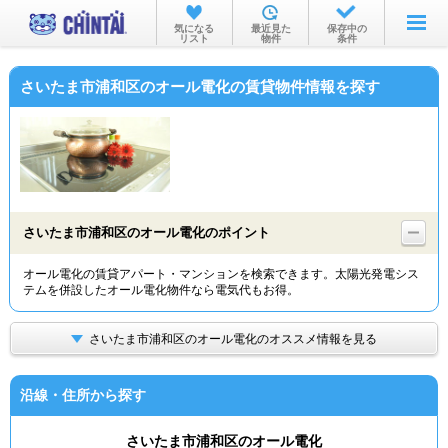
お部屋を探す
気になる
最近見た
保存中の
リスト
物件
条件
沿線・駅から
さいたま市浦和区のオール電化の賃貸物件情報を探す
住所から
家賃相場から
通勤通学時間から
物件特集から
さいたま市浦和区のオール電化のポイント
不動産会社から
オール電化の賃貸アパート・マンションを検索できます。太陽光発電シス
テムを併設したオール電化物件なら電気代もお得。
TOP
さいたま市浦和区のオール電化のオススメ情報を見る
沿線・住所から探す
さいたま市浦和区のオール電化