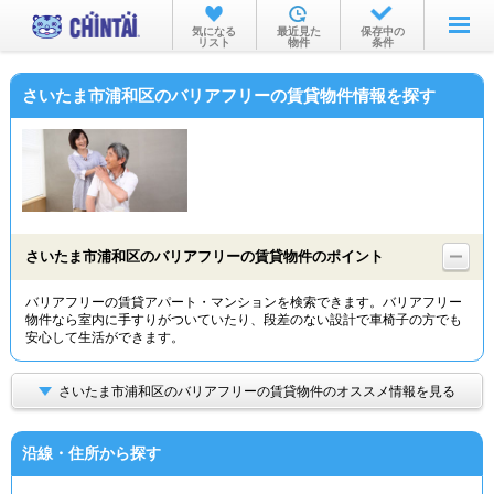
お部屋を探す
気になる
最近見た
保存中の
リスト
物件
条件
沿線・駅から
さいたま市浦和区のバリアフリーの賃貸物件情報を探す
住所から
家賃相場から
通勤通学時間から
物件特集から
さいたま市浦和区のバリアフリーの賃貸物件のポイント
不動産会社から
バリアフリーの賃貸アパート・マンションを検索できます。バリアフリー
物件なら室内に手すりがついていたり、段差のない設計で車椅子の方でも
TOP
安心して生活ができます。
さいたま市浦和区のバリアフリーの賃貸物件のオススメ情報を見る
沿線・住所から探す