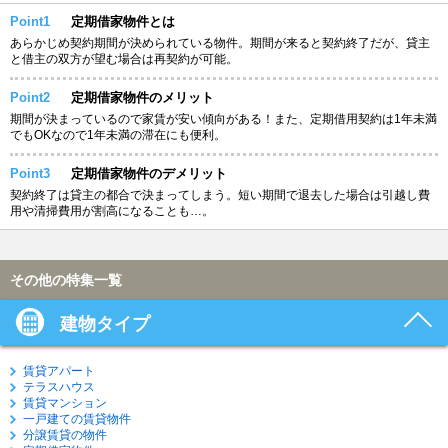
Point1
定期借家物件とは
あらかじめ契約期間が決められている物件。期間が来ると契約終了だが、貸主
と借主の双方が望む場合は再契約が可能。
Point2
定期借家物件のメリット
期間が決まっているので家賃が安い傾向がある！また、定期借用契約は1年未満
でもOKなので1年未満の滞在にも便利。
Point3
定期借家物件のデメリット
契約終了は貸主の都合で決まってしまう。短い期間で退去した場合は引越し費
用や清掃費用が割高になることも…。
その他の特集一覧
建物タイプ
賃貸アパート
テラスハウス
賃貸マンション
一戸建ての賃貸物件
分譲賃貸の物件