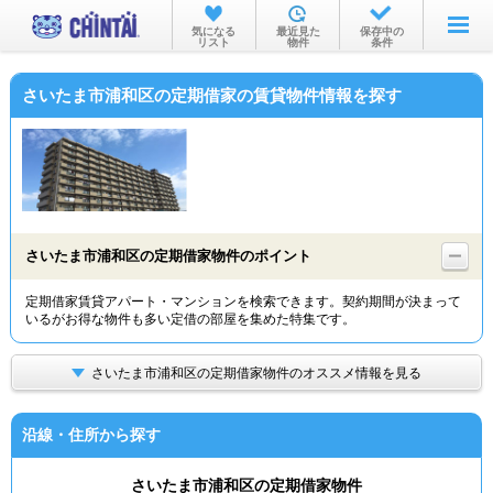
お部屋を探す
気になる
最近見た
保存中の
リスト
物件
条件
沿線・駅から
さいたま市浦和区の定期借家の賃貸物件情報を探す
住所から
家賃相場から
通勤通学時間から
物件特集から
さいたま市浦和区の定期借家物件のポイント
不動産会社から
定期借家賃貸アパート・マンションを検索できます。契約期間が決まって
いるがお得な物件も多い定借の部屋を集めた特集です。
TOP
さいたま市浦和区の定期借家物件のオススメ情報を見る
沿線・住所から探す
さいたま市浦和区の定期借家物件