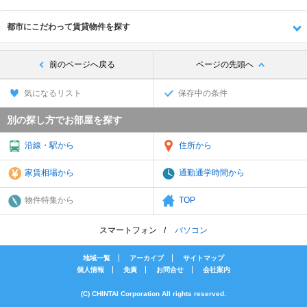
都市にこだわって賃貸物件を探す
前のページへ戻る
ページの先頭へ
気になるリスト
保存中の条件
別の探し方でお部屋を探す
沿線・駅から
住所から
家賃相場から
通勤通学時間から
物件特集から
TOP
スマートフォン
パソコン
地域一覧
アーカイブ
サイトマップ
個人情報
免責
お問合せ
会社案内
(C) CHINTAI Corporation All rights reserved.