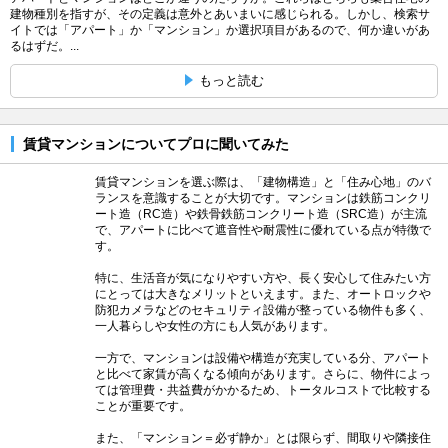
建物種別を指すが、その定義は意外とあいまいに感じられる。しかし、検索サ
イトでは「アパート」か「マンション」か選択項目があるので、何か違いがあ
るはずだ。...
もっと読む
賃貸マンションについてプロに聞いてみた
賃貸マンションを選ぶ際は、「建物構造」と「住み心地」のバ
ランスを意識することが大切です。マンションは鉄筋コンクリ
ート造（RC造）や鉄骨鉄筋コンクリート造（SRC造）が主流
で、アパートに比べて遮音性や耐震性に優れている点が特徴で
す。
特に、生活音が気になりやすい方や、長く安心して住みたい方
にとっては大きなメリットといえます。また、オートロックや
防犯カメラなどのセキュリティ設備が整っている物件も多く、
一人暮らしや女性の方にも人気があります。
一方で、マンションは設備や構造が充実している分、アパート
と比べて家賃が高くなる傾向があります。さらに、物件によっ
ては管理費・共益費がかかるため、トータルコストで比較する
ことが重要です。
また、「マンション＝必ず静か」とは限らず、間取りや隣接住