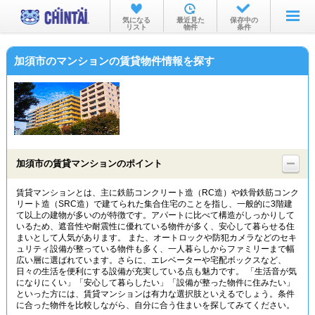
お部屋を探す
気になる
最近見た
保存中の
リスト
物件
条件
沿線・駅から
加須市のマンションの賃貸物件情報を探す
住所から
家賃相場から
通勤通学時間から
物件特集から
加須市の賃貸マンションのポイント
不動産会社から
賃貸マンションとは、主に鉄筋コンクリート造（RC造）や鉄骨鉄筋コンク
リート造（SRC造）で建てられた集合住宅のことを指し、一般的に3階建
TOP
て以上の建物が多いのが特徴です。アパートに比べて構造がしっかりして
いるため、遮音性や耐震性に優れている物件が多く、安心して暮らせる住
まいとして人気があります。 また、オートロックや防犯カメラなどのセキ
ュリティ設備が整っている物件も多く、一人暮らしからファミリーまで幅
広い層に選ばれています。さらに、エレベーターや宅配ボックスなど、
日々の生活を便利にする設備が充実している点も魅力です。 「生活音が気
になりにくい」「安心して暮らしたい」「設備が整った物件に住みたい」
といった方には、賃貸マンションは有力な選択肢といえるでしょう。条件
に合った物件を比較しながら、自分に合う住まいを探してみてください。