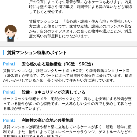
戸の位置によっては生活音が気になるケースもあります。内見
時には壁の厚さや周辺環境、時間帯による音の違いなども確認
しておくと安心です。
賃貸マンションは、「安心感・設備・住み心地」を重視したい
方に適した住まいです。家賃や立地、設備とのバランスを見な
がら、自分のライフスタイルに合った物件を選ぶことが、満足
度の高いお部屋探しにつながります。
賃貸マンション特集のポイント
Point1
安心感のある建物構造（RC造・SRC造）
賃貸マンションは、鉄筋コンクリート造（RC造）や鉄骨鉄筋コンクリート造
（SRC造）が主流で、アパートに比べて耐震性や耐火性に優れています。構造
がしっかりしているため、長く安心して住みたい方に適しています。
Point2
設備・セキュリティが充実している
オートロックや防犯カメラ、宅配ボックスなど、暮らしを快適にする設備が整
っている物件が多いのも特徴です。一人暮らしや女性の方でも安心して暮らせ
る環境が整っています。
Point3
利便性の高い立地と共用施設
賃貸マンションは駅近や都市部に立地しているケースが多く、通勤・通学に便
利です。また、物件によってはエレベーターやラウンジ、ゲストルームなどの
共用施設を利用できる点も魅力です。