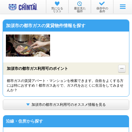
お部屋を探す
気になる
最近見た
保存中の
リスト
物件
条件
沿線・駅から
加須市の都市ガスの賃貸物件情報を探す
住所から
家賃相場から
通勤通学時間から
物件特集から
加須市の都市ガス利用可のポイント
不動産会社から
都市ガスの賃貸アパート・マンションを検索できます。自炊をよくする方
には特におすすめ！都市ガスありで、ガス代をおとくに生活をしてみませ
TOP
んか？
加須市の都市ガス利用可のオススメ情報を見る
沿線・住所から探す