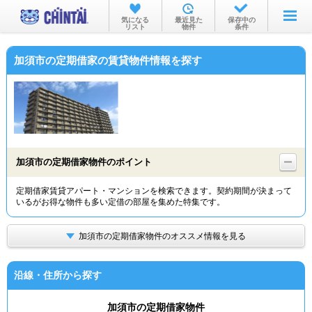
お部屋を探す
気になる
最近見た
保存中の
リスト
物件
条件
沿線・駅から
加須市の定期借家の賃貸物件情報を探す
住所から
家賃相場から
通勤通学時間から
物件特集から
加須市の定期借家物件のポイント
不動産会社から
定期借家賃貸アパート・マンションを検索できます。契約期間が決まって
いるがお得な物件も多い定借の部屋を集めた特集です。
TOP
加須市の定期借家物件のオススメ情報を見る
沿線・住所から探す
加須市の定期借家物件