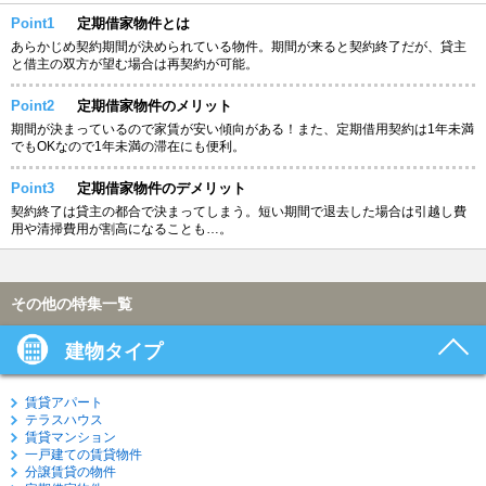
Point1
定期借家物件とは
あらかじめ契約期間が決められている物件。期間が来ると契約終了だが、貸主
と借主の双方が望む場合は再契約が可能。
Point2
定期借家物件のメリット
期間が決まっているので家賃が安い傾向がある！また、定期借用契約は1年未満
でもOKなので1年未満の滞在にも便利。
Point3
定期借家物件のデメリット
契約終了は貸主の都合で決まってしまう。短い期間で退去した場合は引越し費
用や清掃費用が割高になることも…。
その他の特集一覧
建物タイプ
賃貸アパート
テラスハウス
賃貸マンション
一戸建ての賃貸物件
分譲賃貸の物件