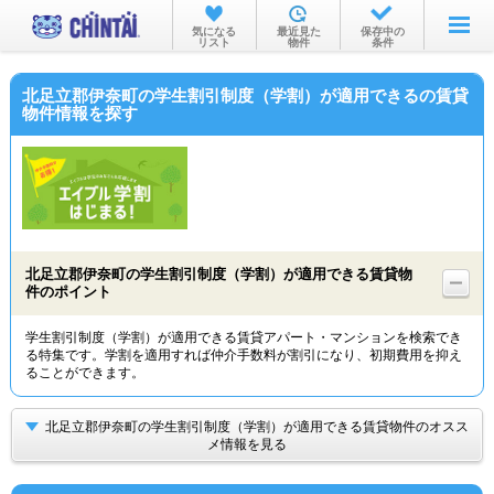
お部屋を探す
気になる
最近見た
保存中の
リスト
物件
条件
沿線・駅から
北足立郡伊奈町の学生割引制度（学割）が適用できるの賃貸
住所から
物件情報を探す
家賃相場から
通勤通学時間から
物件特集から
北足立郡伊奈町の学生割引制度（学割）が適用できる賃貸物
不動産会社から
件のポイント
TOP
学生割引制度（学割）が適用できる賃貸アパート・マンションを検索でき
る特集です。学割を適用すれば仲介手数料が割引になり、初期費用を抑え
ることができます。
北足立郡伊奈町の学生割引制度（学割）が適用できる賃貸物件のオスス
メ情報を見る