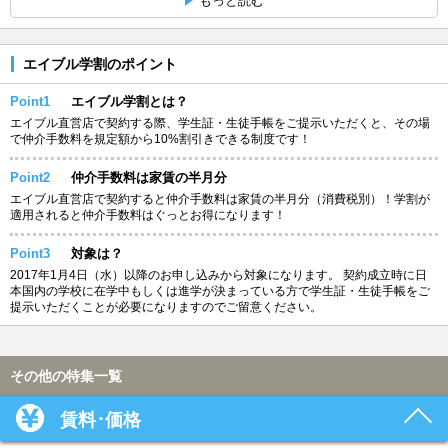
もっと読む
エイブル学割のポイント
Point1
エイブル学割とは？
エイブル直営店で契約する際、学生証・生徒手帳をご提示いただくと、その場
で仲介手数料を規定額から10%割引きできる制度です！
Point2
仲介手数料は家賃の半月分
エイブル直営店で契約すると仲介手数料は家賃の半月分（消費税別）！学割が
適用されると仲介手数料はぐっとお得になります！
Point3
対象は？
2017年1月4日（水）以降のお申し込みから対象になります。 契約成立時に日
本国内の学校に在学中もしくは進学が決まっている方で学生証・生徒手帳をご
提示いただくことが必要になりますのでご留意ください。
その他の特集一覧
賃料･価格