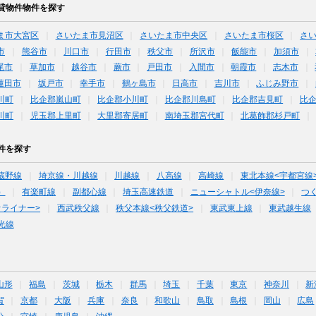
貸物件物件を探す
ま市大宮区
さいたま市見沼区
さいたま市中央区
さいたま市桜区
さ
市
熊谷市
川口市
行田市
秩父市
所沢市
飯能市
加須市
尾市
草加市
越谷市
蕨市
戸田市
入間市
朝霞市
志木市
蓮田市
坂戸市
幸手市
鶴ヶ島市
日高市
吉川市
ふじみ野市
川町
比企郡嵐山町
比企郡小川町
比企郡川島町
比企郡吉見町
比
川町
児玉郡上里町
大里郡寄居町
南埼玉郡宮代町
北葛飾郡杉戸町
件を探す
蔵野線
埼京線・川越線
川越線
八高線
高崎線
東北本線<宇都宮線
）
有楽町線
副都心線
埼玉高速鉄道
ニューシャトル<伊奈線>
つ
オライナー>
西武秩父線
秩父本線<秩父鉄道>
東武東上線
東武越生線
光線
山形
福島
茨城
栃木
群馬
埼玉
千葉
東京
神奈川
新
賀
京都
大阪
兵庫
奈良
和歌山
鳥取
島根
岡山
広島