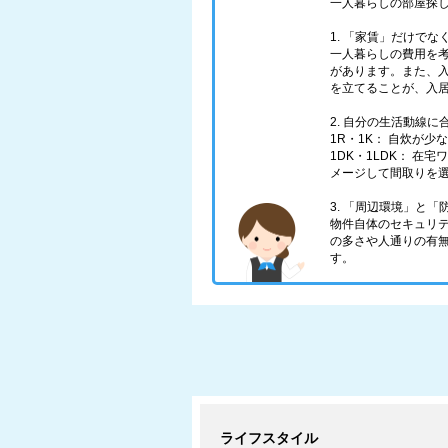
一人暮らしの部屋探
1. 「家賃」だけで
一人暮らしの費用を
があります。また、
を立てることが、入
2. 自分の生活動線
1R・1K： 自炊が
1DK・1LDK： 
メージして間取りを
3. 「周辺環境」と
物件自体のセキュリ
の多さや人通りの有
す。
ライフスタイル