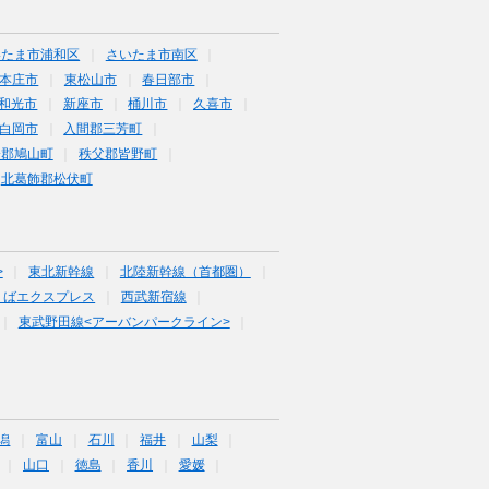
いたま市浦和区
さいたま市南区
本庄市
東松山市
春日部市
和光市
新座市
桶川市
久喜市
白岡市
入間郡三芳町
企郡鳩山町
秩父郡皆野町
北葛飾郡松伏町
>
東北新幹線
北陸新幹線（首都圏）
くばエクスプレス
西武新宿線
東武野田線<アーバンパークライン>
潟
富山
石川
福井
山梨
山口
徳島
香川
愛媛