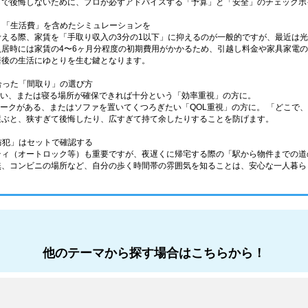
しで後悔しないために、プロが必ずアドバイスする「予算」と「安全」のチェックポ
なく「生活費」を含めたシミュレーションを
考える際、家賃を「手取り収入の3分の1以下」に抑えるのが一般的ですが、最近は
入居時には家賃の4〜6ヶ月分程度の初期費用がかかるため、引越し料金や家具家電
居後の生活にゆとりを生む鍵となります。
に合った「間取り」の選び方
少ない、または寝る場所が確保できれば十分という「効率重視」の方に。
在宅ワークがある、またはソファを置いてくつろぎたい「QOL重視」の方に。 「どこ
選ぶと、狭すぎて後悔したり、広すぎて持て余したりすることを防げます。
「防犯」はセットで確認する
ティ（オートロック等）も重要ですが、夜遅くに帰宅する際の「駅から物件までの道
無、コンビニの場所など、自分の歩く時間帯の雰囲気を知ることは、安心な一人暮ら
他のテーマから探す場合はこちらから！