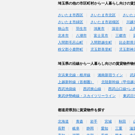
埼玉県の他の市区町村から一人暮らし向けの賃
さいたま市西区
さいたま市北区
さいた
さいたま市緑区
さいたま市岩槻区
川越
狭山市
羽生市
鴻巣市
深谷市
上
北本市
八潮市
富士見市
三郷市
入間郡毛呂山町
入間郡越生町
比企郡滑
秩父郡小鹿野町
児玉郡美里町
児玉郡神
埼玉県の沿線から一人暮らし向けの賃貸物件物
京浜東北線・根岸線
湘南新宿ライン
武
上越新幹線（首都圏）
北陸新幹線（甲信越
西武池袋線
西武狭山線
西武山口線<レ
東武伊勢崎線・スカイツリーライン
東武日
都道府県別に賃貸物件を探す
北海道
青森
岩手
宮城
秋田
長野
岐阜
静岡
愛知
三重
滋