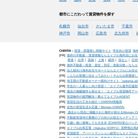
都市にこだわって賃貸物件を探す
札幌市
仙台市
さいたま市
千葉市
神戸市
岡山市
広島市
北九州市
CHINTAI：
賃貸・部屋探し情報サイト
学生向け賃貸
海
[PR]
海外の不動産・賃貸情報ならエイブル海外店にお任
香港
｜
台湾
｜
高雄
｜
上海
｜
蘇州
｜
深セン
｜
広州
[PR]
海外不動産～投資・居住・別荘・資産分散～ならエ
[PR]
法人様向け海外赴任サポートならエイブルにお任せ
[PR]
こんなお部屋に泊まってみたい！そんなお部屋探し
[PR]
埼玉県の不動産オーナー様向けサイト「saitama.a
[PR]
学生の一人暮らし向け賃貸！「エイブル進学応援部
[PR]
過去の掲載物件も探せる！「エイブル賃貸物件アー
[PR]
賃貸物件の疑問解決！教えてエイブルAGENT
[PR]
賃貸生活の工夫を紹介！CHINTAI情報局
[PR]
女性の賃貸生活を応援！Woman.CHINTAI
[PR]
過去から現在に掲載された物件が探せるWoman.CH
[PR]
不動産賃貸仲介業務のプロ向けお役立ちメディア！CHIN
[PR]
引越し後に後悔しても大丈夫【CHINTAI安心パッ
[PR]
エイブル白馬五竜（Hakuba GORYU）長野県白
[PR]
賃貸経営・アパートマンション経営ならエイブルに