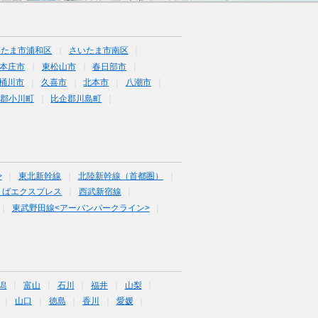
いたま市浦和区
さいたま市南区
本庄市
東松山市
春日部市
桶川市
久喜市
北本市
八潮市
郡小川町
比企郡川島町
>
東北新幹線
北陸新幹線（首都圏）
くばエクスプレス
西武新宿線
東武野田線<アーバンパークライン>
潟
富山
石川
福井
山梨
山口
徳島
香川
愛媛