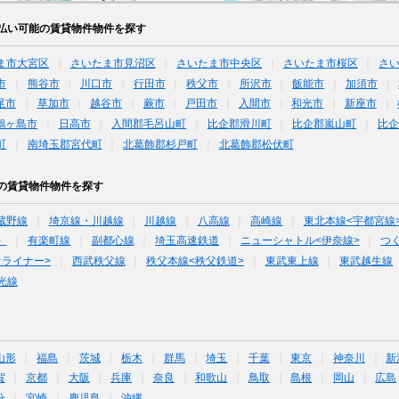
払い可能の賃貸物件物件を探す
ま市大宮区
さいたま市見沼区
さいたま市中央区
さいたま市桜区
さ
市
熊谷市
川口市
行田市
秩父市
所沢市
飯能市
加須市
尾市
草加市
越谷市
蕨市
戸田市
入間市
和光市
新座市
鶴ヶ島市
日高市
入間郡毛呂山町
比企郡滑川町
比企郡嵐山町
比企
町
南埼玉郡宮代町
北葛飾郡杉戸町
北葛飾郡松伏町
の賃貸物件物件を探す
蔵野線
埼京線・川越線
川越線
八高線
高崎線
東北本線<宇都宮線
）
有楽町線
副都心線
埼玉高速鉄道
ニューシャトル<伊奈線>
つ
オライナー>
西武秩父線
秩父本線<秩父鉄道>
東武東上線
東武越生線
光線
山形
福島
茨城
栃木
群馬
埼玉
千葉
東京
神奈川
新
賀
京都
大阪
兵庫
奈良
和歌山
鳥取
島根
岡山
広島
分
宮崎
鹿児島
沖縄