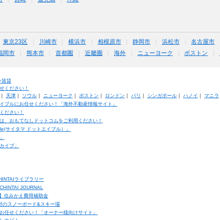
東京23区
川崎市
横浜市
相模原市
静岡市
浜松市
名古屋市
福岡市
熊本市
首都圏
近畿圏
海外
ニューヨーク
ボストン
外賃貸
せください！
｜
天津
｜
ソウル
｜
ニューヨーク
｜
ボストン
｜
ロンドン
｜
パリ
｜
シンガポール
｜
ハノイ
｜
マニラ
イブルにお任せください！「海外不動産情報サイト」
ください！
は、おもてなしドットコムをご利用ください！
ble(サイタマ ドットエイブル）」
」
カイブ」
INTAIライブラリー
TAI JOURNAL
ク】住みかえ費用補助金
馬村のスノーボード&スキー場
お任せください！「オーナー様向けサイト」