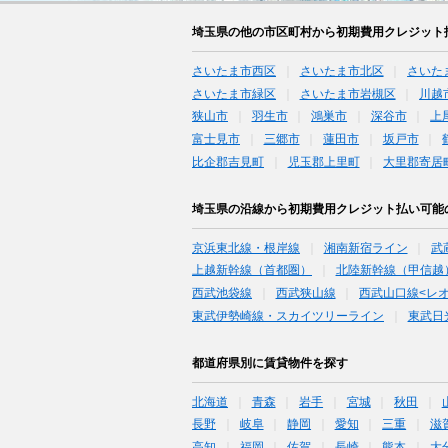
埼玉県の他の市区町村から初期費用クレジット
さいたま市西区
さいたま市北区
さいた
さいたま市緑区
さいたま市岩槻区
川越
狭山市
羽生市
鴻巣市
深谷市
上
富士見市
三郷市
蓮田市
坂戸市
比企郡吉見町
児玉郡上里町
大里郡寄居
埼玉県の沿線から初期費用クレジット払い可能
京浜東北線・根岸線
湘南新宿ライン
武
上越新幹線（首都圏）
北陸新幹線（甲信越
西武池袋線
西武狭山線
西武山口線<レ
東武伊勢崎線・スカイツリーライン
東武日
都道府県別に賃貸物件を探す
北海道
青森
岩手
宮城
秋田
長野
岐阜
静岡
愛知
三重
滋
高知
福岡
佐賀
長崎
熊本
大