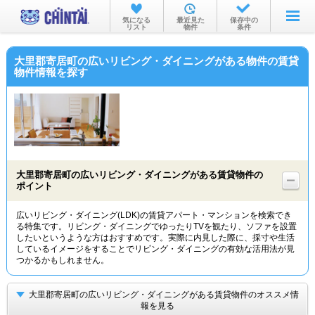
お部屋を探す
気になる
最近見た
保存中の
リスト
物件
条件
沿線・駅から
大里郡寄居町の広いリビング・ダイニングがある物件の賃貸
住所から
物件情報を探す
家賃相場から
通勤通学時間から
物件特集から
大里郡寄居町の広いリビング・ダイニングがある賃貸物件の
不動産会社から
ポイント
TOP
広いリビング・ダイニング(LDK)の賃貸アパート・マンションを検索でき
る特集です。リビング・ダイニングでゆったりTVを観たり、ソファを設置
したいというような方はおすすめです。実際に内見した際に、採寸や生活
しているイメージをすることでリビング・ダイニングの有効な活用法が見
つかるかもしれません。
大里郡寄居町の広いリビング・ダイニングがある賃貸物件のオススメ情
報を見る