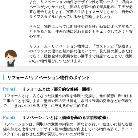
また、リノベーション物件はデザイン性が高い一方で、収納ス
ペースが少なかったり、間取りが個性的で家具配置に工夫が必
要な場合もあります。実際の生活をイメージしながら、自分の
ライフスタイルに合っているかを判断しましょう。
さらに、物件によっては断熱性や遮音性が新築に比べて劣るこ
ともあるため、住み心地に関わる部分もチェックしておくと安
心です。
リフォーム・リノベーション物件は、「コスト」と「快適さ」
のバランスに優れた魅力的な住まいです。見た目の新しさだけ
でなく、建物全体の状態や使い勝手まで確認することで、後悔
のない物件選びにつながります。
リフォーム/リノベーション物件のポイント
Point1
リフォームとは（部分的な修繕・回復）
リフォームとは、古くなった設備や内装を修理・交換し、元の状態に近づける
工事のことを指します。壁紙や床の張り替え、水回り設備の交換などが代表的
で、「きれいに住める状態」に整えるのが目的です。
Point2
リノベーションとは（価値を高める大規模改修）
リノベーションは、間取りの変更や内装の一新などを行い、住まいに新たな価
値を加える改修です。デザイン性や機能性が向上している物件も多く、ライフ
スタイルに合わせた空間が実現しやすいのが特徴です。