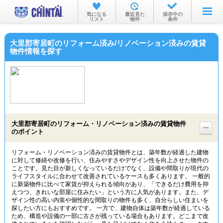
お部屋を探す
気になる
最近見た
保存中の
リスト
物件
条件
沿線・駅から
大里郡寄居町のリフォーム済み/リノベーション済みの賃貸
住所から
物件情報を探す
家賃相場から
通勤通学時間から
物件特集から
大里郡寄居町のリフォーム・リノベーション済みの賃貸物件
不動産会社から
のポイント
TOP
リフォーム・リノベーション済みの賃貸物件とは、築年数が経過した建物
に対して修繕や改修を行い、住みやすさやデザイン性を向上させた物件の
ことです。見た目が新しくなっているだけでなく、設備や間取りが現代の
ライフスタイルに合わせて改善されているケースも多くあります。 一般的
に新築物件に比べて家賃が抑えられる傾向があり、「できるだけ費用を抑
えつつ、きれいな部屋に住みたい」という方に人気があります。また、デ
ザイン性の高い内装や個性的な間取りの物件も多く、自分らしい住まいを
探したい方にもおすすめです。 一方で、建物自体は築年数が経過している
ため、構造や設備の一部に古さが残っている場合もあります。どこまで改