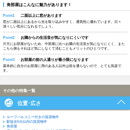
角部屋はこんなに魅力があります！
Point1
二面以上に窓があります
窓が二面以上にあるから光を取り込みやすく、通気性に優れています。日々
清々しい気分になれるでしょう。
Point2
お隣からの生活音が気になりにくいです
片方にお部屋がないため、中部屋に比べお隣の生活音が気になりにくく、また
こちら側もそれほど気にしなくて済むこともメリットのひとつです。
Point3
お部屋の前の人通りが最小限になります
基本的に自分のお部屋に用のある人以外は前を通らないので、とても気楽で
す。
その他の特集一覧
位置･広さ
ルーフバルコニー付きの賃貸物件
駅徒歩5分以内の賃貸物件
角部屋