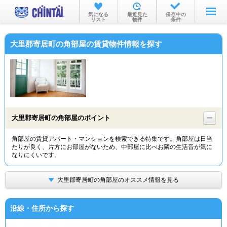
お部屋を探す
気になる
最近見た
保存中の
リスト
物件
条件
沿線・駅から
大里郡寄居町の角部屋の賃貸物件情報を探す
住所から
家賃相場から
通勤通学時間から
物件特集から
大里郡寄居町の角部屋のポイント
不動産会社から
角部屋の賃貸アパート・マンションを検索できる特集です。角部屋は日当
たりが良く、片方にお部屋がないため、中部屋に比べお隣の生活音が気に
TOP
なりにくいです。
大里郡寄居町の角部屋のオススメ情報を見る
沿線・住所から探す