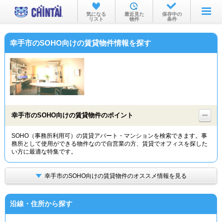
お部屋を探す
気になる
最近見た
保存中の
リスト
物件
条件
沿線・駅から
幸手市のSOHO向けの賃貸物件情報を探す
住所から
家賃相場から
通勤通学時間から
物件特集から
幸手市のSOHO向けの賃貸物件のポイント
不動産会社から
SOHO（事務所利用可）の賃貸アパート・マンションを検索できます。事
務所として使用ができる物件なので自営業の方、賃貸でオフィスを探した
TOP
い方に最適な特集です。
幸手市のSOHO向けの賃貸物件のオススメ情報を見る
沿線・住所から探す