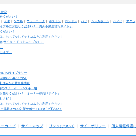
外賃貸
せください！
｜
天津
｜
ソウル
｜
ニューヨーク
｜
ボストン
｜
ロンドン
｜
パリ
｜
シンガポール
｜
ハノイ
｜
マニラ
イブルにお任せください！「海外不動産情報サイト」
ください！
は、おもてなしドットコムをご利用ください！
ble(サイタマ ドットエイブル）」
」
カイブ」
INTAIライブラリー
TAI JOURNAL
ク】住みかえ費用補助金
馬村のスノーボード&スキー場
お任せください！「オーナー様向けサイト」
しナビ！
は、おもてなしドットコムをご利用ください！
ュー掲載はMEO対策サポートにお任せ下さい！
アーカイブ
サイトマップ
リンクについて
サイトポリシー
個人情報保護