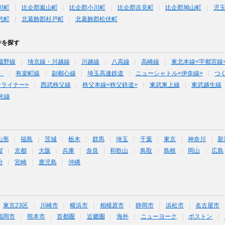
川町
比企郡嵐山町
比企郡小川町
比企郡吉見町
比企郡鳩山町
児
代町
北葛飾郡杉戸町
北葛飾郡松伏町
件を探す
蔵野線
埼京線・川越線
川越線
八高線
高崎線
東北本線<宇都宮線
）
有楽町線
副都心線
埼玉高速鉄道
ニューシャトル<伊奈線>
つ
オライナー>
西武秩父線
秩父本線<秩父鉄道>
東武東上線
東武越生線
光線
山形
福島
茨城
栃木
群馬
埼玉
千葉
東京
神奈川
新
賀
京都
大阪
兵庫
奈良
和歌山
鳥取
島根
岡山
広島
分
宮崎
鹿児島
沖縄
東京23区
川崎市
横浜市
相模原市
静岡市
浜松市
名古屋市
福岡市
熊本市
首都圏
近畿圏
海外
ニューヨーク
ボストン