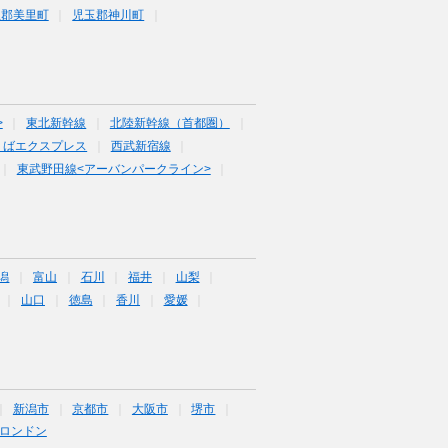
玉郡美里町
児玉郡神川町
>
東北新幹線
北陸新幹線（首都圏）
くばエクスプレス
西武新宿線
東武野田線<アーバンパークライン>
潟
富山
石川
福井
山梨
山口
徳島
香川
愛媛
新潟市
京都市
大阪市
堺市
ロンドン