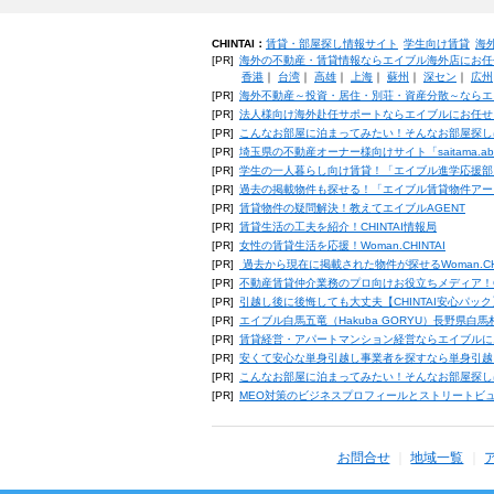
CHINTAI：
賃貸・部屋探し情報サイト
学生向け賃貸
海
[PR]
海外の不動産・賃貸情報ならエイブル海外店にお任
香港
｜
台湾
｜
高雄
｜
上海
｜
蘇州
｜
深セン
｜
広州
[PR]
海外不動産～投資・居住・別荘・資産分散～ならエ
[PR]
法人様向け海外赴任サポートならエイブルにお任せ
[PR]
こんなお部屋に泊まってみたい！そんなお部屋探し
[PR]
埼玉県の不動産オーナー様向けサイト「saitama.a
[PR]
学生の一人暮らし向け賃貸！「エイブル進学応援部
[PR]
過去の掲載物件も探せる！「エイブル賃貸物件アー
[PR]
賃貸物件の疑問解決！教えてエイブルAGENT
[PR]
賃貸生活の工夫を紹介！CHINTAI情報局
[PR]
女性の賃貸生活を応援！Woman.CHINTAI
[PR]
過去から現在に掲載された物件が探せるWoman.CH
[PR]
不動産賃貸仲介業務のプロ向けお役立ちメディア！CHIN
[PR]
引越し後に後悔しても大丈夫【CHINTAI安心パッ
[PR]
エイブル白馬五竜（Hakuba GORYU）長野県白
[PR]
賃貸経営・アパートマンション経営ならエイブルに
[PR]
安くて安心な単身引越し事業者を探すなら単身引越
[PR]
こんなお部屋に泊まってみたい！そんなお部屋探し
[PR]
MEO対策のビジネスプロフィールとストリートビ
お問合せ
地域一覧