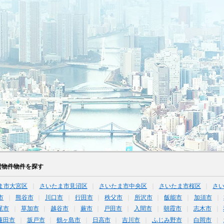
貸物件物件を探す
ま市大宮区
さいたま市見沼区
さいたま市中央区
さいたま市桜区
さ
市
熊谷市
川口市
行田市
秩父市
所沢市
飯能市
加須市
尾市
草加市
越谷市
蕨市
戸田市
入間市
朝霞市
志木市
蓮田市
坂戸市
鶴ヶ島市
日高市
吉川市
ふじみ野市
白岡市