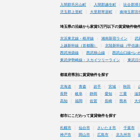
入間郡毛呂山町
入間郡越生町
比企郡滑
児玉郡上里町
大里郡寄居町
南埼玉郡宮
埼玉県の沿線から家賃5万円以下の賃貸物件物
京浜東北線・根岸線
湘南新宿ライン
武
上越新幹線（首都圏）
北陸新幹線（甲信越
西武池袋線
西武狭山線
西武山口線<レ
東武伊勢崎線・スカイツリーライン
東武日
都道府県別に賃貸物件を探す
北海道
青森
岩手
宮城
秋田
長野
岐阜
静岡
愛知
三重
滋
高知
福岡
佐賀
長崎
熊本
大
都市にこだわって賃貸物件を探す
札幌市
仙台市
さいたま市
千葉市
神戸市
岡山市
広島市
北九州市