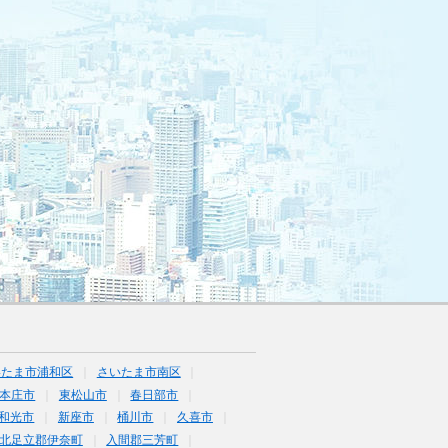
いたま市浦和区
さいたま市南区
本庄市
東松山市
春日部市
和光市
新座市
桶川市
久喜市
北足立郡伊奈町
入間郡三芳町