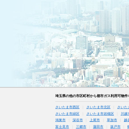
埼玉県の他の市区町村から都市ガス利用可物件
さいたま市西区
さいたま市北区
さいた
さいたま市緑区
さいたま市岩槻区
川越
鴻巣市
深谷市
上尾市
草加市
越
富士見市
三郷市
蓮田市
坂戸市