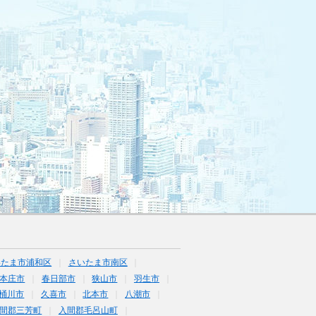
いたま市浦和区
さいたま市南区
本庄市
春日部市
狭山市
羽生市
桶川市
久喜市
北本市
八潮市
間郡三芳町
入間郡毛呂山町