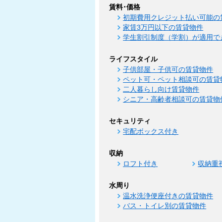
賃料･価格
初期費用クレジット払い可能の
家賃3万円以下の賃貸物件
学生割引制度（学割）が適用で
ライフスタイル
子供部屋・子供可の賃貸物件
ペット可・ペット相談可の賃貸
二人暮らし向け賃貸物件
シニア・高齢者相談可の賃貸物
セキュリティ
宅配ボックス付き
収納
ロフト付き
収納重
水周り
温水洗浄便座付きの賃貸物件
バス・トイレ別の賃貸物件