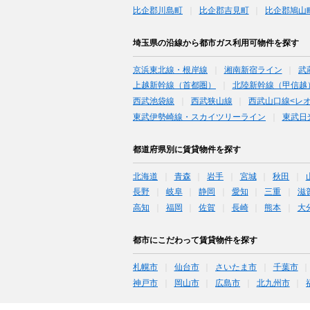
比企郡川島町
比企郡吉見町
比企郡鳩山
埼玉県の沿線から都市ガス利用可物件を探す
京浜東北線・根岸線
湘南新宿ライン
武
上越新幹線（首都圏）
北陸新幹線（甲信越
西武池袋線
西武狭山線
西武山口線<レ
東武伊勢崎線・スカイツリーライン
東武日
都道府県別に賃貸物件を探す
北海道
青森
岩手
宮城
秋田
長野
岐阜
静岡
愛知
三重
滋
高知
福岡
佐賀
長崎
熊本
大
都市にこだわって賃貸物件を探す
札幌市
仙台市
さいたま市
千葉市
神戸市
岡山市
広島市
北九州市