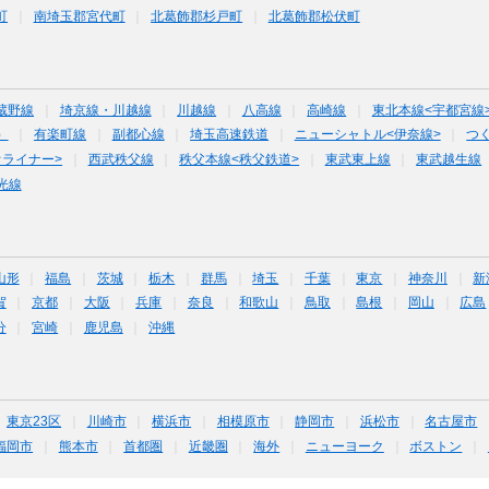
町
南埼玉郡宮代町
北葛飾郡杉戸町
北葛飾郡松伏町
蔵野線
埼京線・川越線
川越線
八高線
高崎線
東北本線<宇都宮線
）
有楽町線
副都心線
埼玉高速鉄道
ニューシャトル<伊奈線>
つ
オライナー>
西武秩父線
秩父本線<秩父鉄道>
東武東上線
東武越生線
光線
山形
福島
茨城
栃木
群馬
埼玉
千葉
東京
神奈川
新
賀
京都
大阪
兵庫
奈良
和歌山
鳥取
島根
岡山
広島
分
宮崎
鹿児島
沖縄
東京23区
川崎市
横浜市
相模原市
静岡市
浜松市
名古屋市
福岡市
熊本市
首都圏
近畿圏
海外
ニューヨーク
ボストン