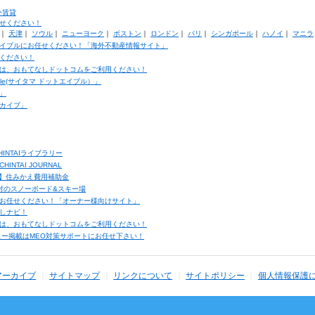
外賃貸
せください！
｜
天津
｜
ソウル
｜
ニューヨーク
｜
ボストン
｜
ロンドン
｜
パリ
｜
シンガポール
｜
ハノイ
｜
マニラ
イブルにお任せください！「海外不動産情報サイト」
ください！
は、おもてなしドットコムをご利用ください！
ble(サイタマ ドットエイブル）」
」
カイブ」
INTAIライブラリー
TAI JOURNAL
ク】住みかえ費用補助金
馬村のスノーボード&スキー場
お任せください！「オーナー様向けサイト」
しナビ！
は、おもてなしドットコムをご利用ください！
ュー掲載はMEO対策サポートにお任せ下さい！
アーカイブ
サイトマップ
リンクについて
サイトポリシー
個人情報保護