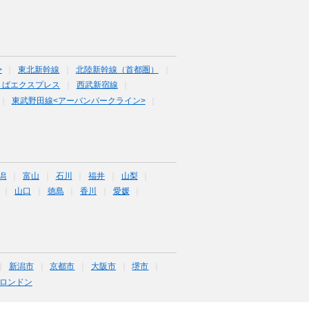
>
東北新幹線
北陸新幹線（首都圏）
くばエクスプレス
西武新宿線
東武野田線<アーバンパークライン>
潟
富山
石川
福井
山梨
山口
徳島
香川
愛媛
新潟市
京都市
大阪市
堺市
ロンドン