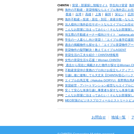
CHINTAI：
賃貸・部屋探し情報サイト
学生向け賃貸
海
[PR]
海外の不動産・賃貸情報ならエイブル海外店にお任
香港
｜
台湾
｜
高雄
｜
上海
｜
蘇州
｜
深セン
｜
広州
[PR]
海外不動産～投資・居住・別荘・資産分散～ならエ
[PR]
法人様向け海外赴任サポートならエイブルにお任せ
[PR]
こんなお部屋に泊まってみたい！そんなお部屋探し
[PR]
埼玉県の不動産オーナー様向けサイト「saitama.a
[PR]
学生の一人暮らし向け賃貸！「エイブル進学応援部
[PR]
過去の掲載物件も探せる！「エイブル賃貸物件アー
[PR]
賃貸物件の疑問解決！教えてエイブルAGENT
[PR]
賃貸生活の工夫を紹介！CHINTAI情報局
[PR]
女性の賃貸生活を応援！Woman.CHINTAI
[PR]
過去から現在に掲載された物件が探せるWoman.CH
[PR]
不動産賃貸仲介業務のプロ向けお役立ちメディア！CHIN
[PR]
引越し後に後悔しても大丈夫【CHINTAI安心パッ
[PR]
エイブル白馬五竜（Hakuba GORYU）長野県白
[PR]
賃貸経営・アパートマンション経営ならエイブルに
[PR]
安くて安心な単身引越し事業者を探すなら単身引越
[PR]
こんなお部屋に泊まってみたい！そんなお部屋探し
[PR]
MEO対策のビジネスプロフィールとストリートビ
お問合せ
地域一覧
© CHINTAI Corporation All rights reserved.