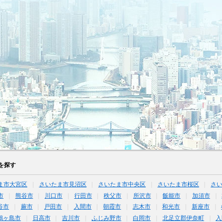
を探す
ま市大宮区
さいたま市見沼区
さいたま市中央区
さいたま市桜区
さ
市
熊谷市
川口市
行田市
秩父市
所沢市
飯能市
加須市
谷市
蕨市
戸田市
入間市
朝霞市
志木市
和光市
新座市
鶴ヶ島市
日高市
吉川市
ふじみ野市
白岡市
北足立郡伊奈町
入