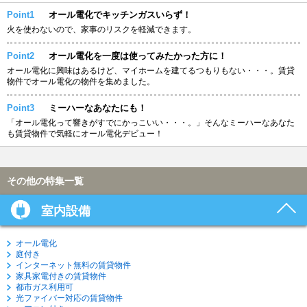
Point1
オール電化でキッチンガスいらず！
火を使わないので、家事のリスクを軽減できます。
Point2
オール電化を一度は使ってみたかった方に！
オール電化に興味はあるけど、マイホームを建てるつもりもない・・・。賃貸
物件でオール電化の物件を集めました。
Point3
ミーハーなあなたにも！
「オール電化って響きがすでにかっこいい・・・。」そんなミーハーなあなた
も賃貸物件で気軽にオール電化デビュー！
その他の特集一覧
室内設備
オール電化
庭付き
インターネット無料の賃貸物件
家具家電付きの賃貸物件
都市ガス利用可
光ファイバー対応の賃貸物件