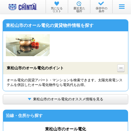
お部屋を探す
気になる
最近見た
保存中の
リスト
物件
条件
沿線・駅から
東松山市のオール電化の賃貸物件情報を探す
住所から
家賃相場から
通勤通学時間から
物件特集から
東松山市のオール電化のポイント
不動産会社から
オール電化の賃貸アパート・マンションを検索できます。太陽光発電シス
テムを併設したオール電化物件なら電気代もお得。
TOP
東松山市のオール電化のオススメ情報を見る
沿線・住所から探す
東松山市のオール電化