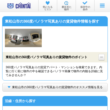
お部屋を探す
気になる
最近見た
保存中の
リスト
物件
条件
沿線・駅から
東松山市の360度パノラマ写真ありの賃貸物件情報を探す
住所から
家賃相場から
通勤通学時間から
物件特集から
東松山市の360度パノラマ写真ありの賃貸物件のポイント
不動産会社から
360度パノラマ写真ありの賃貸アパート・マンションを検索できます。内
覧に行く前に物件の中を確認できるパノラマ画像で物件の内観を詳細に見
TOP
てみませんか？
東松山市の360度パノラマ写真ありの賃貸物件のオススメ情報を見る
沿線・住所から探す