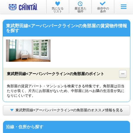
お部屋を探す
気になる
最近見た
保存中の
リスト
物件
条件
沿線・駅から
東武野田線<アーバンパークライン>の角部屋の賃貸物件情報
住所から
を探す
家賃相場から
通勤通学時間から
物件特集から
東武野田線<アーバンパークライン>の角部屋のポイント
不動産会社から
角部屋の賃貸アパート・マンションを検索できる特集です。角部屋は日当
TOP
たりが良く、片方にお部屋がないため、中部屋に比べお隣の生活音が気に
なりにくいです。
東武野田線<アーバンパークライン>の角部屋のオススメ情報を見る
沿線・住所から探す