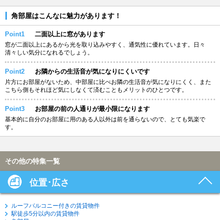
角部屋はこんなに魅力があります！
Point1
二面以上に窓があります
窓が二面以上にあるから光を取り込みやすく、通気性に優れています。日々
清々しい気分になれるでしょう。
Point2
お隣からの生活音が気になりにくいです
片方にお部屋がないため、中部屋に比べお隣の生活音が気になりにくく、また
こちら側もそれほど気にしなくて済むこともメリットのひとつです。
Point3
お部屋の前の人通りが最小限になります
基本的に自分のお部屋に用のある人以外は前を通らないので、とても気楽で
す。
その他の特集一覧
位置･広さ
ルーフバルコニー付きの賃貸物件
駅徒歩5分以内の賃貸物件