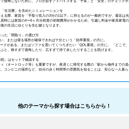
しで後悔しないために、プロが必ずアドバイスする「予算」と「安全」のチェックポ
なく「生活費」を含めたシミュレーションを
考える際、家賃を「手取り収入の3分の1以下」に抑えるのが一般的ですが、最近は
入居時には家賃の4〜6ヶ月分程度の初期費用がかかるため、引越し料金や家具家電
居後の生活にゆとりを生む鍵となります。
に合った「間取り」の選び方
少ない、または寝る場所が確保できれば十分という「効率重視」の方に。
在宅ワークがある、またはソファを置いてくつろぎたい「QOL重視」の方に。 「どこ
選ぶと、狭すぎて後悔したり、広すぎて持て余したりすることを防げます。
「防犯」はセットで確認する
ティ（オートロック等）も重要ですが、夜遅くに帰宅する際の「駅から物件までの道
無、コンビニの場所など、自分の歩く時間帯の雰囲気を知ることは、安心な一人暮ら
他のテーマから探す場合はこちらから！