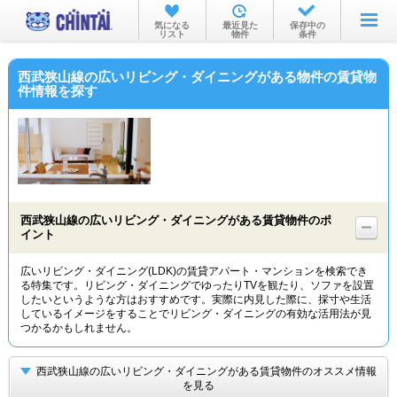
お部屋を探す
気になる
最近見た
保存中の
リスト
物件
条件
沿線・駅から
西武狭山線の広いリビング・ダイニングがある物件の賃貸物
住所から
件情報を探す
家賃相場から
通勤通学時間から
物件特集から
西武狭山線の広いリビング・ダイニングがある賃貸物件のポ
不動産会社から
イント
TOP
広いリビング・ダイニング(LDK)の賃貸アパート・マンションを検索でき
る特集です。リビング・ダイニングでゆったりTVを観たり、ソファを設置
したいというような方はおすすめです。実際に内見した際に、採寸や生活
しているイメージをすることでリビング・ダイニングの有効な活用法が見
つかるかもしれません。
西武狭山線の広いリビング・ダイニングがある賃貸物件のオススメ情報
を見る