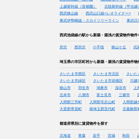
上越新幹線（首都圏）
北陸新幹線（甲信越
西武狭山線
西武山口線<レオライナー>
東武伊勢崎線・スカイツリーライン
東武日
西武池袋線の駅から新築・築浅の賃貸物件物件
所沢
西所沢
小手指
狭山ケ丘
武
埼玉県の市区町村から新築・築浅の賃貸物件物
さいたま市西区
さいたま市北区
さいた
さいたま市緑区
さいたま市岩槻区
川越
狭山市
羽生市
鴻巣市
深谷市
上
北本市
八潮市
富士見市
三郷市
入間郡三芳町
入間郡毛呂山町
入間郡越
大里郡寄居町
南埼玉郡宮代町
北葛飾郡
都道府県別に賃貸物件を探す
北海道
青森
岩手
宮城
秋田