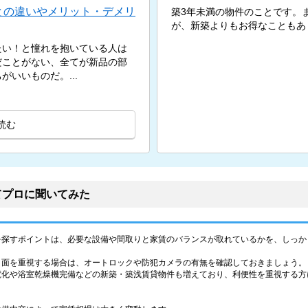
との違いやメリット・デメリ
築3年未満の物件のことです。
が、新築よりもお得なこともあ
たい！と憧れを抱いている人は
だことがない、全てが新品の部
いいものだ。...
読む
てプロに聞いてみた
を探すポイントは、必要な設備や間取りと家賃のバランスが取れているかを、しっか
ィ面を重視する場合は、オートロックや防犯カメラの有無を確認しておきましょう。
電化や浴室乾燥機完備などの新築・築浅賃貸物件も増えており、利便性を重視する方