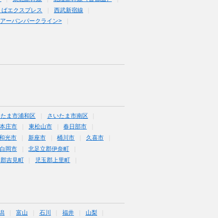
くばエクスプレス
西武新宿線
<アーバンパークライン>
いたま市浦和区
さいたま市南区
本庄市
東松山市
春日部市
和光市
新座市
桶川市
久喜市
白岡市
北足立郡伊奈町
企郡吉見町
児玉郡上里町
潟
富山
石川
福井
山梨