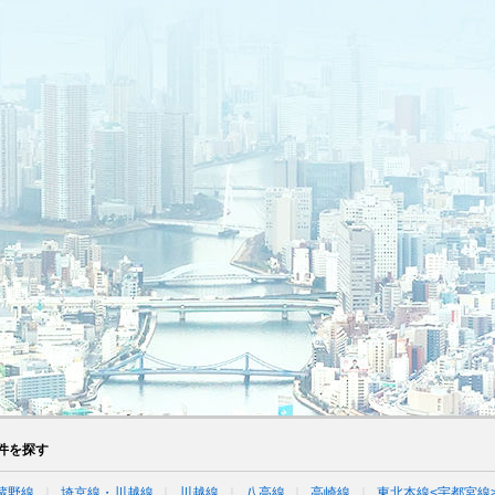
件を探す
蔵野線
埼京線・川越線
川越線
八高線
高崎線
東北本線<宇都宮線