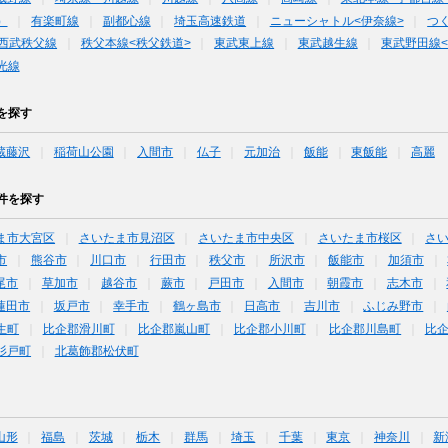
）
有楽町線
副都心線
埼玉高速鉄道
ニューシャトル<伊奈線>
つ
西武秩父線
秩父本線<秩父鉄道>
東武東上線
東武越生線
東武野田線
光線
を探す
蔵藤沢
稲荷山公園
入間市
仏子
元加治
飯能
東飯能
高麗
件を探す
ま市大宮区
さいたま市見沼区
さいたま市中央区
さいたま市桜区
さ
市
熊谷市
川口市
行田市
秩父市
所沢市
飯能市
加須市
尾市
草加市
越谷市
蕨市
戸田市
入間市
朝霞市
志木市
蓮田市
坂戸市
幸手市
鶴ヶ島市
日高市
吉川市
ふじみ野市
生町
比企郡滑川町
比企郡嵐山町
比企郡小川町
比企郡川島町
比
杉戸町
北葛飾郡松伏町
山形
福島
茨城
栃木
群馬
埼玉
千葉
東京
神奈川
新