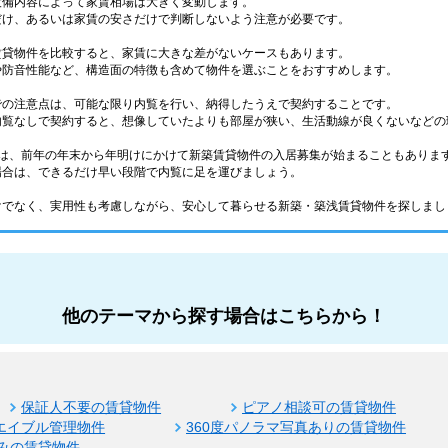
設備内容によって家賃相場は大きく変動します。
だけ、あるいは家賃の安さだけで判断しないよう注意が必要です。
賃貸物件を比較すると、家賃に大きな差がないケースもあります。
や防音性能など、構造面の特徴も含めて物件を選ぶことをおすすめします。
での注意点は、可能な限り内覧を行い、納得したうえで契約することです。
内覧なしで契約すると、想像していたよりも部屋が狭い、生活動線が良くないなどの
ては、前年の年末から年明けにかけて新築賃貸物件の入居募集が始まることもありま
場合は、できるだけ早い段階で内覧に足を運びましょう。
けでなく、実用性も考慮しながら、安心して暮らせる新築・築浅賃貸物件を探しまし
他のテーマから探す場合はこちらから！
保証人不要の賃貸物件
ピアノ相談可の賃貸物件
エイブル管理物件
360度パノラマ写真ありの賃貸物件
みの賃貸物件