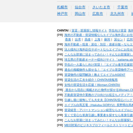
札幌市
仙台市
さいたま市
千葉市
神戸市
岡山市
広島市
北九州市
CHINTAI：
賃貸・部屋探し情報サイト
学生向け賃貸
海
[PR]
海外の不動産・賃貸情報ならエイブル海外店にお任
香港
｜
台湾
｜
高雄
｜
上海
｜
蘇州
｜
深セン
｜
広州
[PR]
海外不動産～投資・居住・別荘・資産分散～ならエ
[PR]
法人様向け海外赴任サポートならエイブルにお任せ
[PR]
こんなお部屋に泊まってみたい！そんなお部屋探し
[PR]
埼玉県の不動産オーナー様向けサイト「saitama.a
[PR]
学生の一人暮らし向け賃貸！「エイブル進学応援部
[PR]
過去の掲載物件も探せる！「エイブル賃貸物件アー
[PR]
賃貸物件の疑問解決！教えてエイブルAGENT
[PR]
賃貸生活の工夫を紹介！CHINTAI情報局
[PR]
女性の賃貸生活を応援！Woman.CHINTAI
[PR]
過去から現在に掲載された物件が探せるWoman.CH
[PR]
不動産賃貸仲介業務のプロ向けお役立ちメディア！CHIN
[PR]
引越し後に後悔しても大丈夫【CHINTAI安心パッ
[PR]
エイブル白馬五竜（Hakuba GORYU）長野県白
[PR]
賃貸経営・アパートマンション経営ならエイブルに
[PR]
安くて安心な単身引越し事業者を探すなら単身引越
[PR]
こんなお部屋に泊まってみたい！そんなお部屋探し
[PR]
MEO対策のビジネスプロフィールとストリートビ