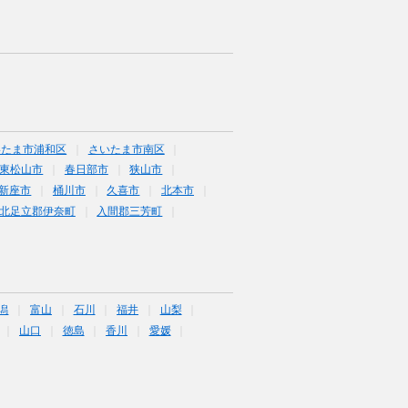
いたま市浦和区
さいたま市南区
東松山市
春日部市
狭山市
新座市
桶川市
久喜市
北本市
北足立郡伊奈町
入間郡三芳町
潟
富山
石川
福井
山梨
山口
徳島
香川
愛媛