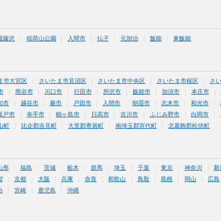
蔵藤沢
稲荷山公園
入間市
仏子
元加治
飯能
東飯能
ま市大宮区
さいたま市見沼区
さいたま市中央区
さいたま市桜区
さ
市
熊谷市
川口市
行田市
所沢市
飯能市
加須市
本庄市
加市
越谷市
蕨市
戸田市
入間市
朝霞市
志木市
和光市
坂戸市
幸手市
鶴ヶ島市
日高市
吉川市
ふじみ野市
白岡市
山町
比企郡吉見町
大里郡寄居町
南埼玉郡宮代町
北葛飾郡松伏町
山形
福島
茨城
栃木
群馬
埼玉
千葉
東京
神奈川
新
賀
京都
大阪
兵庫
奈良
和歌山
鳥取
島根
岡山
広島
分
宮崎
鹿児島
沖縄