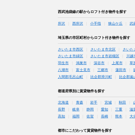
西武池袋線の駅からロフト付き物件を探す
所沢
西所沢
小手指
狭山ケ丘
武
埼玉県の市区町村からロフト付き物件を探す
さいたま市西区
さいたま市北区
さいた
さいたま市緑区
さいたま市岩槻区
川越
羽生市
鴻巣市
深谷市
上尾市
草
八潮市
富士見市
三郷市
蓮田市
入間郡毛呂山町
比企郡滑川町
比企郡嵐
都道府県別に賃貸物件を探す
北海道
青森
岩手
宮城
秋田
長野
岐阜
静岡
愛知
三重
滋
高知
福岡
佐賀
長崎
熊本
大
都市にこだわって賃貸物件を探す