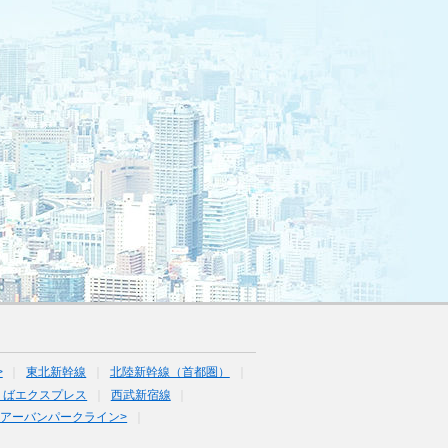
>
東北新幹線
北陸新幹線（首都圏）
くばエクスプレス
西武新宿線
<アーバンパークライン>