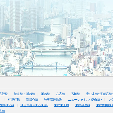
蔵野線
埼京線・川越線
川越線
八高線
高崎線
東北本線<宇都宮線
）
有楽町線
副都心線
埼玉高速鉄道
ニューシャトル<伊奈線>
つ
西武秩父線
秩父本線<秩父鉄道>
東武東上線
東武越生線
東武野田線
光線