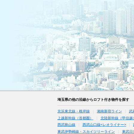
埼玉県の他の沿線からロフト付き物件を探す
京浜東北線・根岸線
湘南新宿ライン
武
上越新幹線（首都圏）
北陸新幹線（甲信越
西武狭山線
西武山口線<レオライナー>
東武伊勢崎線・スカイツリーライン
東武日