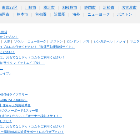
東京23区
川崎市
横浜市
相模原市
静岡市
浜松市
名古屋市
福岡市
熊本市
首都圏
近畿圏
海外
ニューヨーク
ボストン
外賃貸
せください！
｜
天津
｜
ソウル
｜
ニューヨーク
｜
ボストン
｜
ロンドン
｜
パリ
｜
シンガポール
｜
ハノイ
｜
マニラ
イブルにお任せください！「海外不動産情報サイト」
ください！
は、おもてなしドットコムをご利用ください！
ble(サイタマ ドットエイブル）」
」
カイブ」
INTAIライブラリー
TAI JOURNAL
ク】住みかえ費用補助金
馬村のスノーボード&スキー場
お任せください！「オーナー様向けサイト」
しナビ！
は、おもてなしドットコムをご利用ください！
ュー掲載はMEO対策サポートにお任せ下さい！