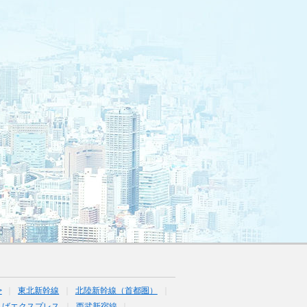
>
東北新幹線
北陸新幹線（首都圏）
くばエクスプレス
西武新宿線