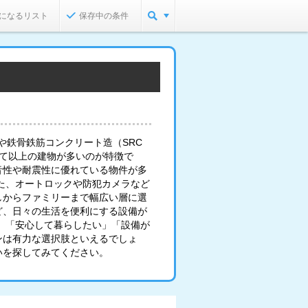
になるリスト
保存中の条件
や鉄骨鉄筋コンクリート造（SRC
建て以上の建物が多いのが特徴で
音性や耐震性に優れている物件が多
た、オートロックや防犯カメラなど
しからファミリーまで幅広い層に選
ど、日々の生活を便利にする設備が
」「安心して暮らしたい」「設備が
ンは有力な選択肢といえるでしょ
いを探してみてください。