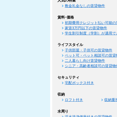
人気の特集
敷金礼金なしの賃貸物件
賃料･価格
初期費用クレジット払い可能の
家賃3万円以下の賃貸物件
学生割引制度（学割）が適用で
ライフスタイル
子供部屋・子供可の賃貸物件
ペット可・ペット相談可の賃貸
二人暮らし向け賃貸物件
シニア・高齢者相談可の賃貸物
セキュリティ
宅配ボックス付き
収納
ロフト付き
収納重
水周り
温水洗浄便座付きの賃貸物件