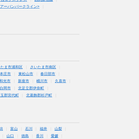
<アーバンパークライン>
いたま市浦和区
さいたま市南区
本庄市
東松山市
春日部市
和光市
新座市
桶川市
久喜市
白岡市
北足立郡伊奈町
埼玉郡宮代町
北葛飾郡杉戸町
潟
富山
石川
福井
山梨
山口
徳島
香川
愛媛