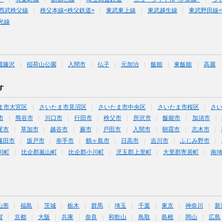
西武秩父線
秩父本線<秩父鉄道>
東武東上線
東武越生線
東武野田線
光線
蔵藤沢
稲荷山公園
入間市
仏子
元加治
飯能
東飯能
高麗
す
ま市大宮区
さいたま市見沼区
さいたま市中央区
さいたま市桜区
さ
市
熊谷市
川口市
行田市
秩父市
所沢市
飯能市
加須市
尾市
草加市
越谷市
蕨市
戸田市
入間市
朝霞市
志木市
蓮田市
坂戸市
幸手市
鶴ヶ島市
日高市
吉川市
ふじみ野市
川町
比企郡嵐山町
比企郡小川町
児玉郡上里町
大里郡寄居町
南
山形
福島
茨城
栃木
群馬
埼玉
千葉
東京
神奈川
新
賀
京都
大阪
兵庫
奈良
和歌山
鳥取
島根
岡山
広島