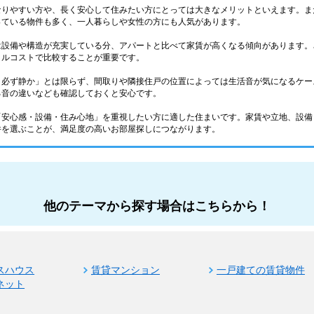
なりやすい方や、長く安心して住みたい方にとっては大きなメリットといえます。ま
っている物件も多く、一人暮らしや女性の方にも人気があります。
は設備や構造が充実している分、アパートと比べて家賃が高くなる傾向があります。
タルコストで比較することが重要です。
＝必ず静か」とは限らず、間取りや隣接住戸の位置によっては生活音が気になるケー
る音の違いなども確認しておくと安心です。
「安心感・設備・住み心地」を重視したい方に適した住まいです。家賃や立地、設備
件を選ぶことが、満足度の高いお部屋探しにつながります。
他のテーマから探す場合はこちらから！
スハウス
賃貸マンション
一戸建ての賃貸物件
ネット