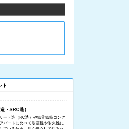
ント
造・SRC造）
リート造（RC造）や鉄骨鉄筋コンク
、アパートに比べて耐震性や耐火性に
しているため、長く安心して住みた