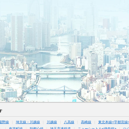
す
蔵野線
埼京線・川越線
川越線
八高線
高崎線
東北本線<宇都宮線
）
有楽町線
副都心線
埼玉高速鉄道
ニューシャトル<伊奈線>
つ