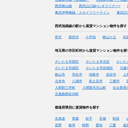
西武狭山線
西武山口線<レオライナー>
東武伊勢崎線・スカイツリーライン
東武日
西武池袋線の駅から賃貸マンション物件を探す
所沢
西所沢
小手指
狭山ケ丘
武
埼玉県の市区町村から賃貸マンション物件を探
さいたま市西区
さいたま市北区
さいた
さいたま市緑区
さいたま市岩槻区
川越
狭山市
羽生市
鴻巣市
深谷市
上
北本市
八潮市
富士見市
三郷市
入間郡三芳町
入間郡毛呂山町
比企郡滑
北葛飾郡松伏町
都道府県別に賃貸物件を探す
北海道
青森
岩手
宮城
秋田
長野
岐阜
静岡
愛知
三重
滋