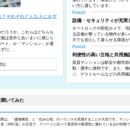
い方に適しています。
Point2
は？それぞれどんな人におす
設備・セキュリティが充実
オートロックや防犯カメラ、宅
のだろうか。これらはどちらも
る設備が整っている物件が多い
定義は意外とあいまいに感じら
方でも安心して暮らせる環境が
パート」か「マンション」か選
Point3
だ。...
利便性の高い立地と共用施
賃貸マンションは駅近や都市部
読む
勤・通学に便利です。また、物
ジ、ゲストルームなどの共用施
に聞いてみた
ぶ際は、「建物構造」と「住み心地」のバランスを意識することが大切です。マンシ
造（SRC造）が主流で、アパートに比べて遮音性や耐震性に優れている点が特徴