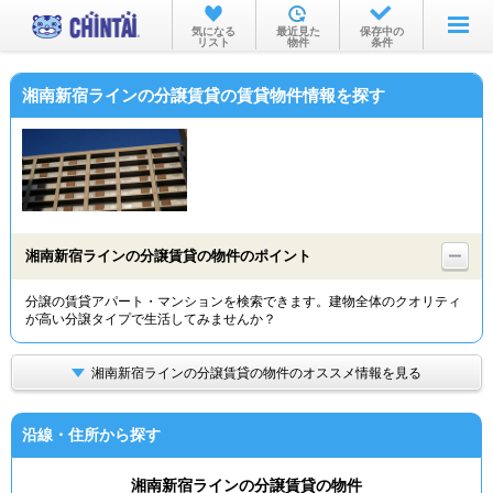
お部屋を探す
気になる
最近見た
保存中の
リスト
物件
条件
沿線・駅から
湘南新宿ラインの分譲賃貸の賃貸物件情報を探す
住所から
家賃相場から
通勤通学時間から
物件特集から
湘南新宿ラインの分譲賃貸の物件のポイント
不動産会社から
分譲の賃貸アパート・マンションを検索できます。建物全体のクオリティ
が高い分譲タイプで生活してみませんか？
TOP
湘南新宿ラインの分譲賃貸の物件のオススメ情報を見る
沿線・住所から探す
湘南新宿ラインの分譲賃貸の物件