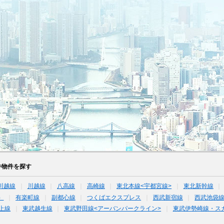
件物件を探す
川越線
川越線
八高線
高崎線
東北本線<宇都宮線>
東北新幹線
）
有楽町線
副都心線
つくばエクスプレス
西武新宿線
西武池袋
上線
東武越生線
東武野田線<アーバンパークライン>
東武伊勢崎線・ス