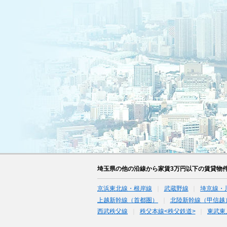
埼玉県の他の沿線から家賃3万円以下の賃貸物
京浜東北線・根岸線
武蔵野線
埼京線・
上越新幹線（首都圏）
北陸新幹線（甲信越
西武秩父線
秩父本線<秩父鉄道>
東武東