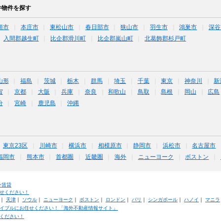
件物件を探す
須市
本庄市
東松山市
春日部市
狭山市
羽生市
鴻巣市
深谷
入間郡越生町
比企郡滑川町
比企郡嵐山町
北葛飾郡杉戸町
山形
福島
茨城
栃木
群馬
埼玉
千葉
東京
神奈川
新
賀
京都
大阪
兵庫
奈良
和歌山
鳥取
島根
岡山
広島
分
宮崎
鹿児島
沖縄
東京23区
川崎市
横浜市
相模原市
静岡市
浜松市
名古屋市
福岡市
熊本市
首都圏
近畿圏
海外
ニューヨーク
ボストン
外賃貸
せください！
｜
天津
｜
ソウル
｜
ニューヨーク
｜
ボストン
｜
ロンドン
｜
パリ
｜
シンガポール
｜
ハノイ
｜
マニラ
イブルにお任せください！「海外不動産情報サイト」
ください！