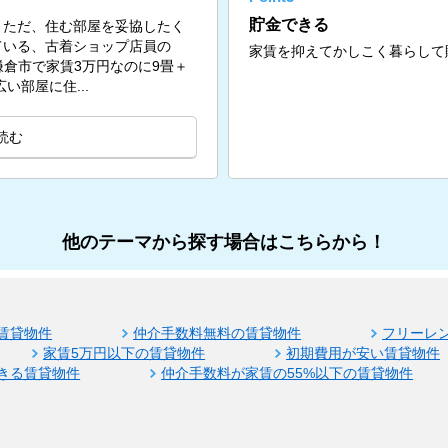
貯金できる
。ただ、住む部屋を妥協したく
ている、古着ショップ店員の
家賃を抑えてかしこく暮らして
問。鎌倉市で家賃3万円なのに9畳＋
い部屋に住...
読む
他のテーマから探す場合はこちらから！
賃貸物件
仲介手数料無料の賃貸物件
フリーレ
家賃5万円以下の賃貸物件
初期費用が安い賃貸物件
きる賃貸物件
仲介手数料が家賃の55%以下の賃貸物件