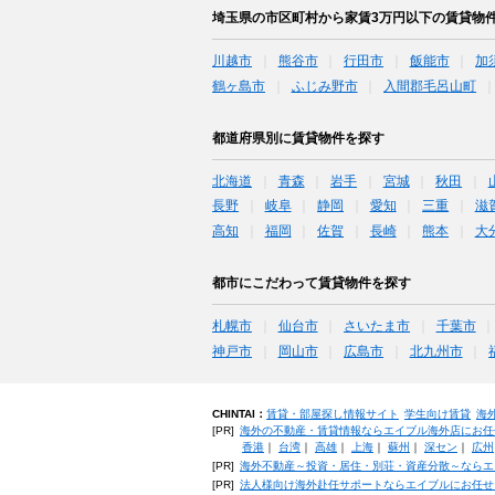
埼玉県の市区町村から家賃3万円以下の賃貸物
川越市
熊谷市
行田市
飯能市
加
鶴ヶ島市
ふじみ野市
入間郡毛呂山町
都道府県別に賃貸物件を探す
北海道
青森
岩手
宮城
秋田
長野
岐阜
静岡
愛知
三重
滋
高知
福岡
佐賀
長崎
熊本
大
都市にこだわって賃貸物件を探す
札幌市
仙台市
さいたま市
千葉市
神戸市
岡山市
広島市
北九州市
CHINTAI：
賃貸・部屋探し情報サイト
学生向け賃貸
海
[PR]
海外の不動産・賃貸情報ならエイブル海外店にお任
香港
｜
台湾
｜
高雄
｜
上海
｜
蘇州
｜
深セン
｜
広州
[PR]
海外不動産～投資・居住・別荘・資産分散～ならエ
[PR]
法人様向け海外赴任サポートならエイブルにお任せ