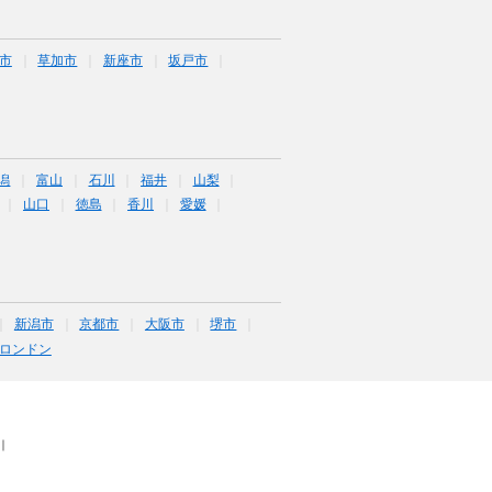
市
草加市
新座市
坂戸市
潟
富山
石川
福井
山梨
山口
徳島
香川
愛媛
新潟市
京都市
大阪市
堺市
ロンドン
｜