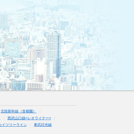
北陸新幹線（首都圏）
線
西武山口線<レオライナー>
カイツリーライン
東武日光線