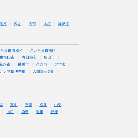
籠原
深谷
岡部
本庄
神保原
いたま市浦和区
さいたま市南区
東松山市
春日部市
狭山市
新座市
桶川市
久喜市
北本市
北足立郡伊奈町
入間郡三芳町
潟
富山
石川
福井
山梨
山口
徳島
香川
愛媛