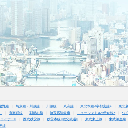
蔵野線
埼京線・川越線
川越線
八高線
東北本線<宇都宮線>
東北
）
有楽町線
副都心線
埼玉高速鉄道
ニューシャトル<伊奈線>
つ
オライナー>
西武秩父線
秩父本線<秩父鉄道>
東武東上線
東武越生線
光線