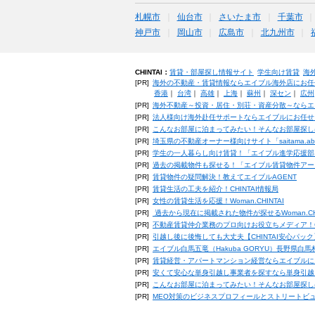
札幌市
仙台市
さいたま市
千葉市
神戸市
岡山市
広島市
北九州市
CHINTAI：
賃貸・部屋探し情報サイト
学生向け賃貸
海
[PR]
海外の不動産・賃貸情報ならエイブル海外店にお任
香港
｜
台湾
｜
高雄
｜
上海
｜
蘇州
｜
深セン
｜
広州
[PR]
海外不動産～投資・居住・別荘・資産分散～ならエ
[PR]
法人様向け海外赴任サポートならエイブルにお任せ
[PR]
こんなお部屋に泊まってみたい！そんなお部屋探し
[PR]
埼玉県の不動産オーナー様向けサイト「saitama.a
[PR]
学生の一人暮らし向け賃貸！「エイブル進学応援部
[PR]
過去の掲載物件も探せる！「エイブル賃貸物件アー
[PR]
賃貸物件の疑問解決！教えてエイブルAGENT
[PR]
賃貸生活の工夫を紹介！CHINTAI情報局
[PR]
女性の賃貸生活を応援！Woman.CHINTAI
[PR]
過去から現在に掲載された物件が探せるWoman.CH
[PR]
不動産賃貸仲介業務のプロ向けお役立ちメディア！CHIN
[PR]
引越し後に後悔しても大丈夫【CHINTAI安心パッ
[PR]
エイブル白馬五竜（Hakuba GORYU）長野県白
[PR]
賃貸経営・アパートマンション経営ならエイブルに
[PR]
安くて安心な単身引越し事業者を探すなら単身引越
[PR]
こんなお部屋に泊まってみたい！そんなお部屋探し
[PR]
MEO対策のビジネスプロフィールとストリートビ