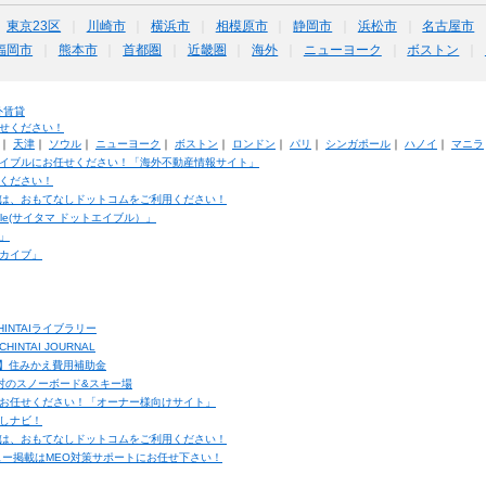
東京23区
川崎市
横浜市
相模原市
静岡市
浜松市
名古屋市
福岡市
熊本市
首都圏
近畿圏
海外
ニューヨーク
ボストン
外賃貸
せください！
｜
天津
｜
ソウル
｜
ニューヨーク
｜
ボストン
｜
ロンドン
｜
パリ
｜
シンガポール
｜
ハノイ
｜
マニラ
イブルにお任せください！「海外不動産情報サイト」
ください！
は、おもてなしドットコムをご利用ください！
ble(サイタマ ドットエイブル）」
」
カイブ」
INTAIライブラリー
TAI JOURNAL
ク】住みかえ費用補助金
馬村のスノーボード&スキー場
お任せください！「オーナー様向けサイト」
しナビ！
は、おもてなしドットコムをご利用ください！
ュー掲載はMEO対策サポートにお任せ下さい！