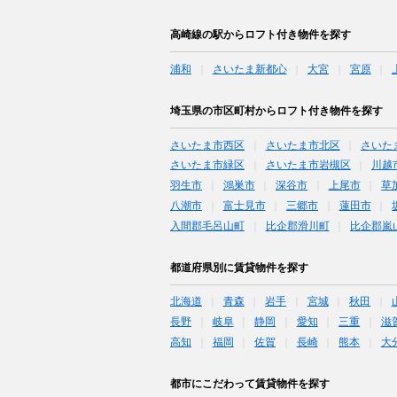
高崎線の駅からロフト付き物件を探す
浦和
さいたま新都心
大宮
宮原
埼玉県の市区町村からロフト付き物件を探す
さいたま市西区
さいたま市北区
さいた
さいたま市緑区
さいたま市岩槻区
川越
羽生市
鴻巣市
深谷市
上尾市
草
八潮市
富士見市
三郷市
蓮田市
入間郡毛呂山町
比企郡滑川町
比企郡嵐
都道府県別に賃貸物件を探す
北海道
青森
岩手
宮城
秋田
長野
岐阜
静岡
愛知
三重
滋
高知
福岡
佐賀
長崎
熊本
大
都市にこだわって賃貸物件を探す