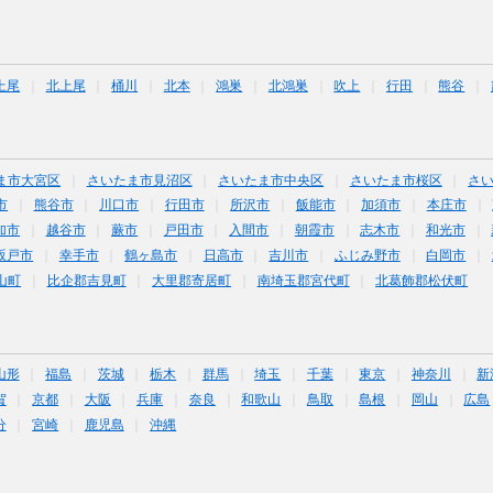
上尾
北上尾
桶川
北本
鴻巣
北鴻巣
吹上
行田
熊谷
ま市大宮区
さいたま市見沼区
さいたま市中央区
さいたま市桜区
さ
市
熊谷市
川口市
行田市
所沢市
飯能市
加須市
本庄市
加市
越谷市
蕨市
戸田市
入間市
朝霞市
志木市
和光市
坂戸市
幸手市
鶴ヶ島市
日高市
吉川市
ふじみ野市
白岡市
山町
比企郡吉見町
大里郡寄居町
南埼玉郡宮代町
北葛飾郡松伏町
山形
福島
茨城
栃木
群馬
埼玉
千葉
東京
神奈川
新
賀
京都
大阪
兵庫
奈良
和歌山
鳥取
島根
岡山
広島
分
宮崎
鹿児島
沖縄