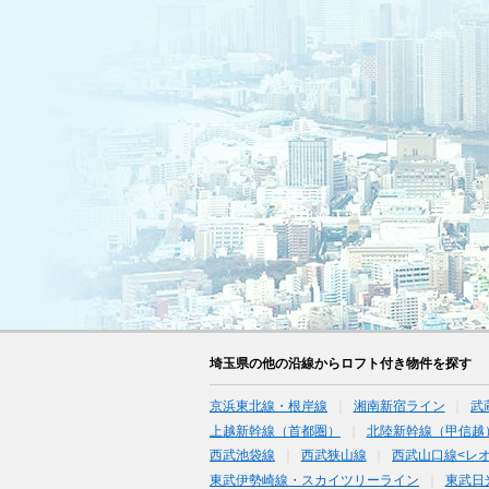
埼玉県の他の沿線からロフト付き物件を探す
京浜東北線・根岸線
湘南新宿ライン
武
上越新幹線（首都圏）
北陸新幹線（甲信越
西武池袋線
西武狭山線
西武山口線<レ
東武伊勢崎線・スカイツリーライン
東武日