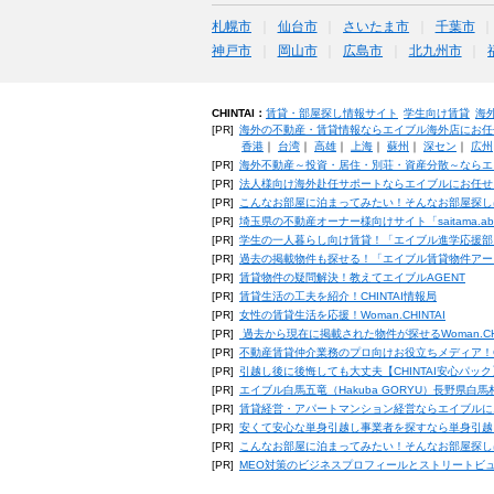
札幌市
仙台市
さいたま市
千葉市
神戸市
岡山市
広島市
北九州市
CHINTAI：
賃貸・部屋探し情報サイト
学生向け賃貸
海
[PR]
海外の不動産・賃貸情報ならエイブル海外店にお任
香港
｜
台湾
｜
高雄
｜
上海
｜
蘇州
｜
深セン
｜
広州
[PR]
海外不動産～投資・居住・別荘・資産分散～ならエ
[PR]
法人様向け海外赴任サポートならエイブルにお任せ
[PR]
こんなお部屋に泊まってみたい！そんなお部屋探し
[PR]
埼玉県の不動産オーナー様向けサイト「saitama.a
[PR]
学生の一人暮らし向け賃貸！「エイブル進学応援部
[PR]
過去の掲載物件も探せる！「エイブル賃貸物件アー
[PR]
賃貸物件の疑問解決！教えてエイブルAGENT
[PR]
賃貸生活の工夫を紹介！CHINTAI情報局
[PR]
女性の賃貸生活を応援！Woman.CHINTAI
[PR]
過去から現在に掲載された物件が探せるWoman.CH
[PR]
不動産賃貸仲介業務のプロ向けお役立ちメディア！CHIN
[PR]
引越し後に後悔しても大丈夫【CHINTAI安心パッ
[PR]
エイブル白馬五竜（Hakuba GORYU）長野県白
[PR]
賃貸経営・アパートマンション経営ならエイブルに
[PR]
安くて安心な単身引越し事業者を探すなら単身引越
[PR]
こんなお部屋に泊まってみたい！そんなお部屋探し
[PR]
MEO対策のビジネスプロフィールとストリートビ