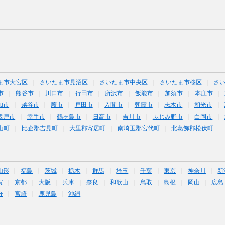
ま市大宮区
さいたま市見沼区
さいたま市中央区
さいたま市桜区
さ
市
熊谷市
川口市
行田市
所沢市
飯能市
加須市
本庄市
加市
越谷市
蕨市
戸田市
入間市
朝霞市
志木市
和光市
坂戸市
幸手市
鶴ヶ島市
日高市
吉川市
ふじみ野市
白岡市
山町
比企郡吉見町
大里郡寄居町
南埼玉郡宮代町
北葛飾郡松伏町
山形
福島
茨城
栃木
群馬
埼玉
千葉
東京
神奈川
新
賀
京都
大阪
兵庫
奈良
和歌山
鳥取
島根
岡山
広島
分
宮崎
鹿児島
沖縄