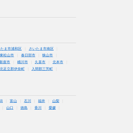
いたま市浦和区
さいたま市南区
東松山市
春日部市
狭山市
新座市
桶川市
久喜市
北本市
北足立郡伊奈町
入間郡三芳町
潟
富山
石川
福井
山梨
山口
徳島
香川
愛媛