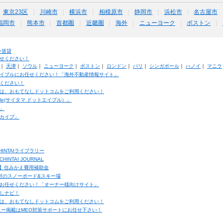
東京23区
川崎市
横浜市
相模原市
静岡市
浜松市
名古屋市
福岡市
熊本市
首都圏
近畿圏
海外
ニューヨーク
ボストン
外賃貸
せください！
｜
天津
｜
ソウル
｜
ニューヨーク
｜
ボストン
｜
ロンドン
｜
パリ
｜
シンガポール
｜
ハノイ
｜
マニラ
イブルにお任せください！「海外不動産情報サイト」
ください！
は、おもてなしドットコムをご利用ください！
ble(サイタマ ドットエイブル）」
」
カイブ」
INTAIライブラリー
TAI JOURNAL
ク】住みかえ費用補助金
馬村のスノーボード&スキー場
お任せください！「オーナー様向けサイト」
しナビ！
は、おもてなしドットコムをご利用ください！
ュー掲載はMEO対策サポートにお任せ下さい！