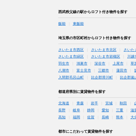
西武秩父線の駅からロフト付き物件を探す
飯能
東飯能
埼玉県の市区町村からロフト付き物件を探す
さいたま市西区
さいたま市北区
さいた
さいたま市緑区
さいたま市岩槻区
川越
羽生市
鴻巣市
深谷市
上尾市
草
八潮市
富士見市
三郷市
蓮田市
入間郡毛呂山町
比企郡滑川町
比企郡嵐
都道府県別に賃貸物件を探す
北海道
青森
岩手
宮城
秋田
長野
岐阜
静岡
愛知
三重
滋
高知
福岡
佐賀
長崎
熊本
大
都市にこだわって賃貸物件を探す