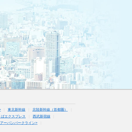
>
東北新幹線
北陸新幹線（首都圏）
くばエクスプレス
西武新宿線
<アーバンパークライン>