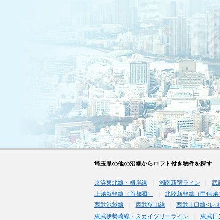
埼玉県の他の沿線からロフト付き物件を探す
京浜東北線・根岸線
湘南新宿ライン
武
上越新幹線（首都圏）
北陸新幹線（甲信越
西武池袋線
西武狭山線
西武山口線<レ
東武伊勢崎線・スカイツリーライン
東武日