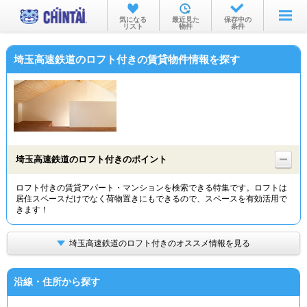
お部屋を探す
気になる
最近見た
保存中の
リスト
物件
条件
沿線・駅から
埼玉高速鉄道のロフト付きの賃貸物件情報を探す
住所から
家賃相場から
通勤通学時間から
物件特集から
埼玉高速鉄道のロフト付きのポイント
不動産会社から
ロフト付きの賃貸アパート・マンションを検索できる特集です。ロフトは
居住スペースだけでなく荷物置きにもできるので、スペースを有効活用で
TOP
きます！
埼玉高速鉄道のロフト付きのオススメ情報を見る
沿線・住所から探す