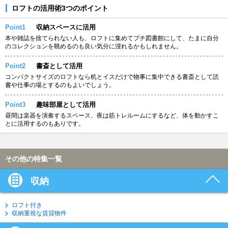
ロフトの活用術3つのポイント
Point1
収納スペースに活用
本や雑誌を捨てられない人も、ロフトに集めてプチ図書館にして、たまに自分
のコレクションを眺めるのも良い気分に浸れるかもしれません。
Point2
書斎として活用
コンパクトサイズのロフトなら机とイスだけで物事に集中できる書斎として読
書や仕事の場とするのもよいでしょう。
Point3
趣味部屋として活用
昼間は楽器を演奏するスペース、夜は筋トレルームにするなど、体を動かすこ
とに活用するのもありです。
その他の特集一覧
収納
ロフト付き
収納重視な賃貸物件