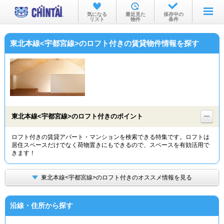
お部屋を探す
気になる
最近見た
保存中の
リスト
物件
条件
沿線・駅から
東北本線<宇都宮線>のロフト付きの賃貸物件情報を探す
住所から
家賃相場から
通勤通学時間から
物件特集から
東北本線<宇都宮線>のロフト付きのポイント
不動産会社から
ロフト付きの賃貸アパート・マンションを検索できる特集です。ロフトは
居住スペースだけでなく荷物置きにもできるので、スペースを有効活用で
TOP
きます！
東北本線<宇都宮線>のロフト付きのオススメ情報を見る
沿線・住所から探す