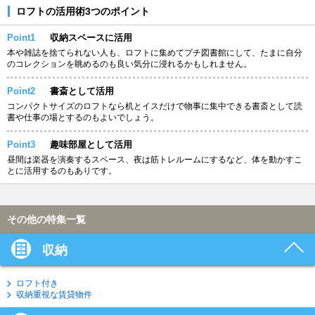
ロフトの活用術3つのポイント
Point1
収納スペースに活用
本や雑誌を捨てられない人も、ロフトに集めてプチ図書館にして、たまに自分
のコレクションを眺めるのも良い気分に浸れるかもしれません。
Point2
書斎として活用
コンパクトサイズのロフトなら机とイスだけで物事に集中できる書斎として読
書や仕事の場とするのもよいでしょう。
Point3
趣味部屋として活用
昼間は楽器を演奏するスペース、夜は筋トレルームにするなど、体を動かすこ
とに活用するのもありです。
その他の特集一覧
収納
ロフト付き
収納重視な賃貸物件