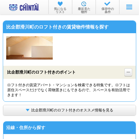
お部屋を探す
気になる
最近見た
保存中の
リスト
物件
条件
沿線・駅から
比企郡滑川町のロフト付きの賃貸物件情報を探す
住所から
家賃相場から
通勤通学時間から
物件特集から
比企郡滑川町のロフト付きのポイント
不動産会社から
ロフト付きの賃貸アパート・マンションを検索できる特集です。ロフトは
居住スペースだけでなく荷物置きにもできるので、スペースを有効活用で
TOP
きます！
比企郡滑川町のロフト付きのオススメ情報を見る
沿線・住所から探す