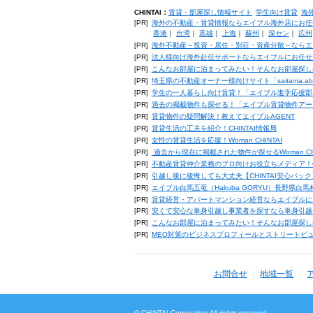
CHINTAI：
賃貸・部屋探し情報サイト
学生向け賃貸
海
[PR]
海外の不動産・賃貸情報ならエイブル海外店にお任
香港
｜
台湾
｜
高雄
｜
上海
｜
蘇州
｜
深セン
｜
広州
[PR]
海外不動産～投資・居住・別荘・資産分散～ならエ
[PR]
法人様向け海外赴任サポートならエイブルにお任せ
[PR]
こんなお部屋に泊まってみたい！そんなお部屋探し
[PR]
埼玉県の不動産オーナー様向けサイト「saitama.a
[PR]
学生の一人暮らし向け賃貸！「エイブル進学応援部
[PR]
過去の掲載物件も探せる！「エイブル賃貸物件アー
[PR]
賃貸物件の疑問解決！教えてエイブルAGENT
[PR]
賃貸生活の工夫を紹介！CHINTAI情報局
[PR]
女性の賃貸生活を応援！Woman.CHINTAI
[PR]
過去から現在に掲載された物件が探せるWoman.CH
[PR]
不動産賃貸仲介業務のプロ向けお役立ちメディア！CHIN
[PR]
引越し後に後悔しても大丈夫【CHINTAI安心パッ
[PR]
エイブル白馬五竜（Hakuba GORYU）長野県白
[PR]
賃貸経営・アパートマンション経営ならエイブルに
[PR]
安くて安心な単身引越し事業者を探すなら単身引越
[PR]
こんなお部屋に泊まってみたい！そんなお部屋探し
[PR]
MEO対策のビジネスプロフィールとストリートビ
お問合せ
地域一覧
© CHINTAI Corporation All rights reserved.