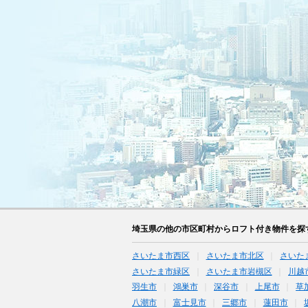
埼玉県の他の市区町村からロフト付き物件を探
さいたま市西区
さいたま市北区
さいた
さいたま市緑区
さいたま市岩槻区
川越
羽生市
鴻巣市
深谷市
上尾市
草
八潮市
富士見市
三郷市
蓮田市