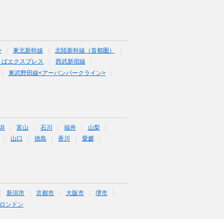
>
東北新幹線
北陸新幹線（首都圏）
くばエクスプレス
西武新宿線
東武野田線<アーバンパークライン>
潟
富山
石川
福井
山梨
山口
徳島
香川
愛媛
新潟市
京都市
大阪市
堺市
ロンドン