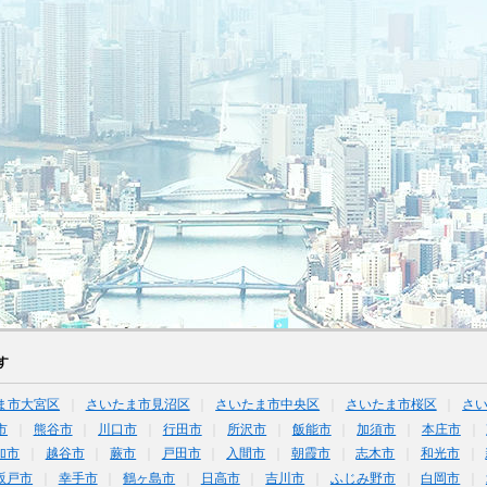
す
ま市大宮区
さいたま市見沼区
さいたま市中央区
さいたま市桜区
さ
市
熊谷市
川口市
行田市
所沢市
飯能市
加須市
本庄市
加市
越谷市
蕨市
戸田市
入間市
朝霞市
志木市
和光市
坂戸市
幸手市
鶴ヶ島市
日高市
吉川市
ふじみ野市
白岡市