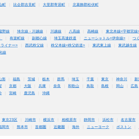
山町
比企郡吉見町
大里郡寄居町
北葛飾郡松伏町
蔵野線
埼京線・川越線
川越線
八高線
高崎線
東北本線<宇都宮線
）
有楽町線
副都心線
埼玉高速鉄道
ニューシャトル<伊奈線>
つ
オライナー>
西武秩父線
秩父本線<秩父鉄道>
東武東上線
東武越生線
光線
山形
福島
茨城
栃木
群馬
埼玉
千葉
東京
神奈川
新
賀
京都
大阪
兵庫
奈良
和歌山
鳥取
島根
岡山
広島
分
宮崎
鹿児島
沖縄
東京23区
川崎市
横浜市
相模原市
静岡市
浜松市
名古屋市
福岡市
熊本市
首都圏
近畿圏
海外
ニューヨーク
ボストン