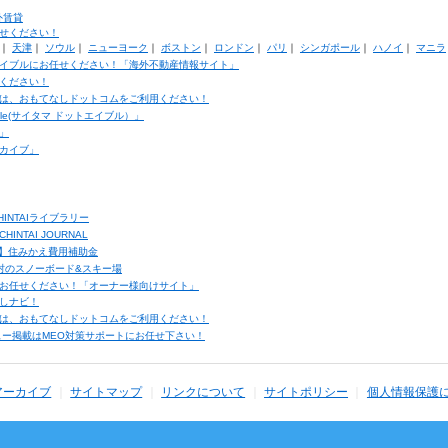
外賃貸
せください！
｜
天津
｜
ソウル
｜
ニューヨーク
｜
ボストン
｜
ロンドン
｜
パリ
｜
シンガポール
｜
ハノイ
｜
マニラ
イブルにお任せください！「海外不動産情報サイト」
ください！
は、おもてなしドットコムをご利用ください！
ble(サイタマ ドットエイブル）」
」
カイブ」
INTAIライブラリー
TAI JOURNAL
ク】住みかえ費用補助金
馬村のスノーボード&スキー場
お任せください！「オーナー様向けサイト」
しナビ！
は、おもてなしドットコムをご利用ください！
ュー掲載はMEO対策サポートにお任せ下さい！
アーカイブ
サイトマップ
リンクについて
サイトポリシー
個人情報保護