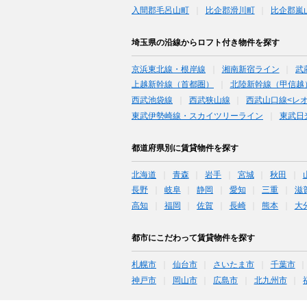
入間郡毛呂山町
比企郡滑川町
比企郡嵐
埼玉県の沿線からロフト付き物件を探す
京浜東北線・根岸線
湘南新宿ライン
武
上越新幹線（首都圏）
北陸新幹線（甲信越
西武池袋線
西武狭山線
西武山口線<レ
東武伊勢崎線・スカイツリーライン
東武日
都道府県別に賃貸物件を探す
北海道
青森
岩手
宮城
秋田
長野
岐阜
静岡
愛知
三重
滋
高知
福岡
佐賀
長崎
熊本
大
都市にこだわって賃貸物件を探す
札幌市
仙台市
さいたま市
千葉市
神戸市
岡山市
広島市
北九州市