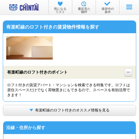
お部屋を探す
気になる
最近見た
保存中の
リスト
物件
条件
沿線・駅から
有楽町線のロフト付きの賃貸物件情報を探す
住所から
家賃相場から
通勤通学時間から
物件特集から
有楽町線のロフト付きのポイント
不動産会社から
ロフト付きの賃貸アパート・マンションを検索できる特集です。ロフトは
居住スペースだけでなく荷物置きにもできるので、スペースを有効活用で
TOP
きます！
有楽町線のロフト付きのオススメ情報を見る
沿線・住所から探す