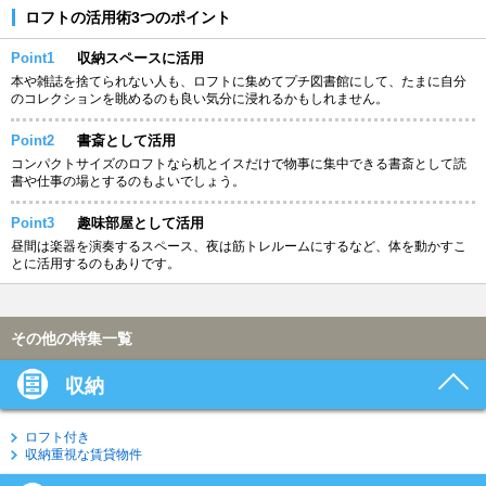
ロフトの活用術3つのポイント
Point1
収納スペースに活用
本や雑誌を捨てられない人も、ロフトに集めてプチ図書館にして、たまに自分
のコレクションを眺めるのも良い気分に浸れるかもしれません。
Point2
書斎として活用
コンパクトサイズのロフトなら机とイスだけで物事に集中できる書斎として読
書や仕事の場とするのもよいでしょう。
Point3
趣味部屋として活用
昼間は楽器を演奏するスペース、夜は筋トレルームにするなど、体を動かすこ
とに活用するのもありです。
その他の特集一覧
収納
ロフト付き
収納重視な賃貸物件