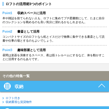
ロフトの活用術3つのポイント
Point1
収納スペースに活用
本や雑誌を捨てられない人も、ロフトに集めてプチ図書館にして、たまに自分
のコレクションを眺めるのも良い気分に浸れるかもしれません。
Point2
書斎として活用
コンパクトサイズのロフトなら机とイスだけで物事に集中できる書斎として読
書や仕事の場とするのもよいでしょう。
Point3
趣味部屋として活用
昼間は楽器を演奏するスペース、夜は筋トレルームにするなど、体を動かすこ
とに活用するのもありです。
その他の特集一覧
収納
ロフト付き
収納重視な賃貸物件