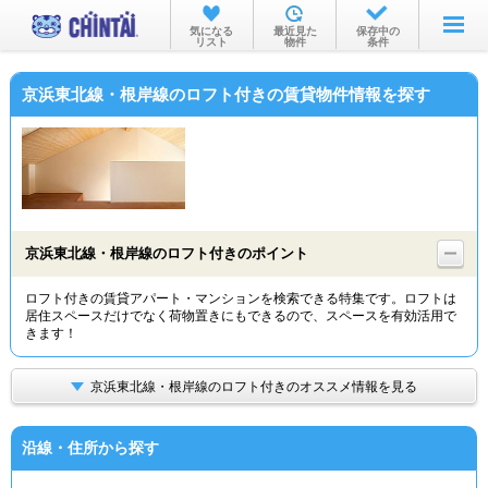
お部屋を探す
気になる
最近見た
保存中の
リスト
物件
条件
沿線・駅から
京浜東北線・根岸線のロフト付きの賃貸物件情報を探す
住所から
家賃相場から
通勤通学時間から
物件特集から
京浜東北線・根岸線のロフト付きのポイント
不動産会社から
ロフト付きの賃貸アパート・マンションを検索できる特集です。ロフトは
居住スペースだけでなく荷物置きにもできるので、スペースを有効活用で
TOP
きます！
京浜東北線・根岸線のロフト付きのオススメ情報を見る
沿線・住所から探す