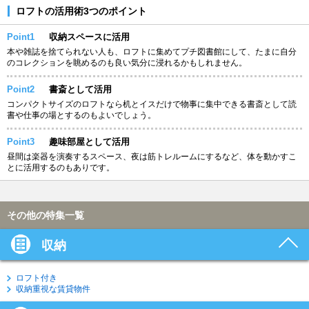
ロフトの活用術3つのポイント
Point1
収納スペースに活用
本や雑誌を捨てられない人も、ロフトに集めてプチ図書館にして、たまに自分
のコレクションを眺めるのも良い気分に浸れるかもしれません。
Point2
書斎として活用
コンパクトサイズのロフトなら机とイスだけで物事に集中できる書斎として読
書や仕事の場とするのもよいでしょう。
Point3
趣味部屋として活用
昼間は楽器を演奏するスペース、夜は筋トレルームにするなど、体を動かすこ
とに活用するのもありです。
その他の特集一覧
収納
ロフト付き
収納重視な賃貸物件