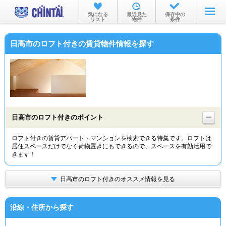
お部屋を探す
気になる
最近見た
保存中の
リスト
物件
条件
沿線・駅から
日高市のロフト付きの賃貸物件情報を探す
住所から
家賃相場から
通勤通学時間から
物件特集から
日高市のロフト付きのポイント
不動産会社から
ロフト付きの賃貸アパート・マンションを検索できる特集です。ロフトは
居住スペースだけでなく荷物置きにもできるので、スペースを有効活用で
TOP
きます！
日高市のロフト付きのオススメ情報を見る
沿線・住所から探す