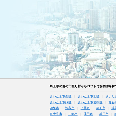
埼玉県の他の市区町村からロフト付き物件を探
さいたま市西区
さいたま市北区
さいた
さいたま市緑区
さいたま市岩槻区
熊谷
鴻巣市
深谷市
上尾市
草加市
越
富士見市
三郷市
蓮田市
坂戸市