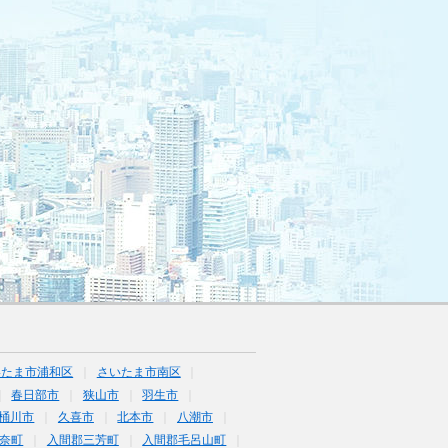
いたま市浦和区
さいたま市南区
春日部市
狭山市
羽生市
桶川市
久喜市
北本市
八潮市
奈町
入間郡三芳町
入間郡毛呂山町