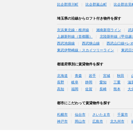
比企郡滑川町
比企郡嵐山町
比企郡吉見
埼玉県の沿線からロフト付き物件を探す
京浜東北線・根岸線
湘南新宿ライン
武
上越新幹線（首都圏）
北陸新幹線（甲信越
西武池袋線
西武狭山線
西武山口線<レ
東武伊勢崎線・スカイツリーライン
東武日
都道府県別に賃貸物件を探す
北海道
青森
岩手
宮城
秋田
長野
岐阜
静岡
愛知
三重
滋
高知
福岡
佐賀
長崎
熊本
大
都市にこだわって賃貸物件を探す
札幌市
仙台市
さいたま市
千葉市
神戸市
岡山市
広島市
北九州市