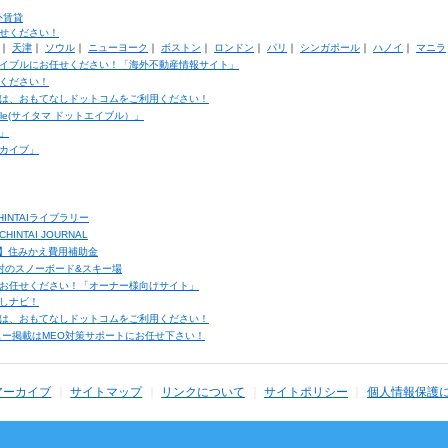
外賃貸
せください！
｜
天津
｜
ソウル
｜
ニューヨーク
｜
ボストン
｜
ロンドン
｜
パリ
｜
シンガポール
｜
ハノイ
｜
マニラ
イブルにお任せください！「海外不動産情報サイト」
ください！
は、おもてなしドットコムをご利用ください！
ble(サイタマ ドットエイブル）」
」
カイブ」
INTAIライブラリー
TAI JOURNAL
ク】住みかえ費用補助金
馬村のスノーボード&スキー場
お任せください！「オーナー様向けサイト」
しナビ！
は、おもてなしドットコムをご利用ください！
ュー掲載はMEO対策サポートにお任せ下さい！
アーカイブ
サイトマップ
リンクについて
サイトポリシー
個人情報保護