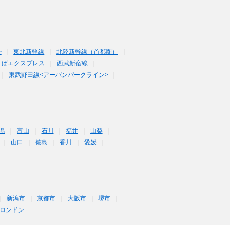
>
東北新幹線
北陸新幹線（首都圏）
くばエクスプレス
西武新宿線
東武野田線<アーバンパークライン>
潟
富山
石川
福井
山梨
山口
徳島
香川
愛媛
新潟市
京都市
大阪市
堺市
ロンドン