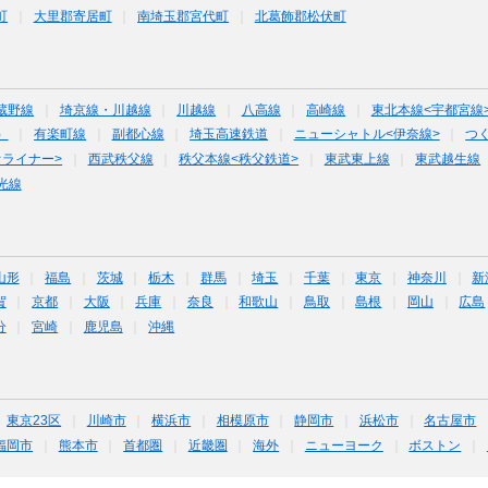
町
大里郡寄居町
南埼玉郡宮代町
北葛飾郡松伏町
蔵野線
埼京線・川越線
川越線
八高線
高崎線
東北本線<宇都宮線
）
有楽町線
副都心線
埼玉高速鉄道
ニューシャトル<伊奈線>
つ
オライナー>
西武秩父線
秩父本線<秩父鉄道>
東武東上線
東武越生線
光線
山形
福島
茨城
栃木
群馬
埼玉
千葉
東京
神奈川
新
賀
京都
大阪
兵庫
奈良
和歌山
鳥取
島根
岡山
広島
分
宮崎
鹿児島
沖縄
東京23区
川崎市
横浜市
相模原市
静岡市
浜松市
名古屋市
福岡市
熊本市
首都圏
近畿圏
海外
ニューヨーク
ボストン