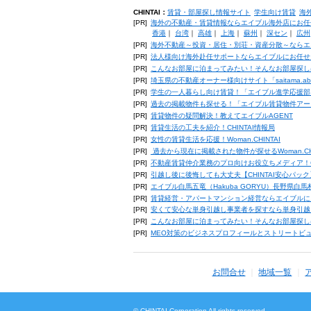
CHINTAI：
賃貸・部屋探し情報サイト
学生向け賃貸
海
[PR]
海外の不動産・賃貸情報ならエイブル海外店にお任
香港
｜
台湾
｜
高雄
｜
上海
｜
蘇州
｜
深セン
｜
広州
[PR]
海外不動産～投資・居住・別荘・資産分散～ならエ
[PR]
法人様向け海外赴任サポートならエイブルにお任せ
[PR]
こんなお部屋に泊まってみたい！そんなお部屋探し
[PR]
埼玉県の不動産オーナー様向けサイト「saitama.a
[PR]
学生の一人暮らし向け賃貸！「エイブル進学応援部
[PR]
過去の掲載物件も探せる！「エイブル賃貸物件アー
[PR]
賃貸物件の疑問解決！教えてエイブルAGENT
[PR]
賃貸生活の工夫を紹介！CHINTAI情報局
[PR]
女性の賃貸生活を応援！Woman.CHINTAI
[PR]
過去から現在に掲載された物件が探せるWoman.CH
[PR]
不動産賃貸仲介業務のプロ向けお役立ちメディア！CHIN
[PR]
引越し後に後悔しても大丈夫【CHINTAI安心パッ
[PR]
エイブル白馬五竜（Hakuba GORYU）長野県白
[PR]
賃貸経営・アパートマンション経営ならエイブルに
[PR]
安くて安心な単身引越し事業者を探すなら単身引越
[PR]
こんなお部屋に泊まってみたい！そんなお部屋探し
[PR]
MEO対策のビジネスプロフィールとストリートビ
お問合せ
地域一覧
© CHINTAI Corporation All rights reserved.