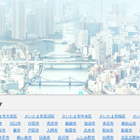
す
ま市大宮区
さいたま市見沼区
さいたま市中央区
さいたま市桜区
さ
市
川口市
行田市
所沢市
飯能市
加須市
本庄市
東松山市
谷市
蕨市
戸田市
入間市
朝霞市
志木市
和光市
新座市
幸手市
鶴ヶ島市
日高市
吉川市
ふじみ野市
白岡市
北足立郡伊