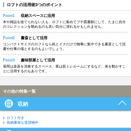
ロフトの活用術3つのポイント
Point1
収納スペースに活用
本や雑誌を捨てられない人も、ロフトに集めてプチ図書館にして、たまに自分
のコレクションを眺めるのも良い気分に浸れるかもしれません。
Point2
書斎として活用
コンパクトサイズのロフトなら机とイスだけで物事に集中できる書斎として読
書や仕事の場とするのもよいでしょう。
Point3
趣味部屋として活用
昼間は楽器を演奏するスペース、夜は筋トレルームにするなど、体を動かすこ
とに活用するのもありです。
その他の特集一覧
収納
ロフト付き
収納重視な賃貸物件