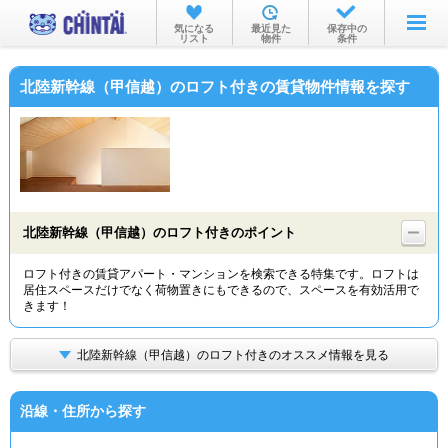
お部屋を探す
気になる
最近見た
保存中の
リスト
物件
条件
沿線・駅から
北陸新幹線（甲信越）のロフト付きの賃貸物件情報を探す
住所から
家賃相場から
通勤通学時間から
物件特集から
北陸新幹線（甲信越）のロフト付きのポイント
不動産会社から
ロフト付きの賃貸アパート・マンションを検索できる特集です。ロフトは
居住スペースだけでなく荷物置きにもできるので、スペースを有効活用で
TOP
きます！
北陸新幹線（甲信越）のロフト付きのオススメ情報を見る
沿線・住所から探す