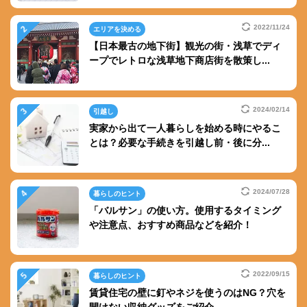
2022/11/24
エリアを決める
【日本最古の地下街】観光の街・浅草でディ
ープでレトロな浅草地下商店街を散策し...
2024/02/14
引越し
実家から出て一人暮らしを始める時にやるこ
とは？必要な手続きを引越し前・後に分...
2024/07/28
暮らしのヒント
「バルサン」の使い方。使用するタイミング
や注意点、おすすめ商品などを紹介！
2022/09/15
暮らしのヒント
賃貸住宅の壁に釘やネジを使うのはNG？穴を