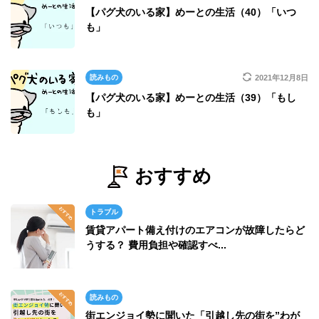
【パグ犬のいる家】めーとの生活（40）「いつ
も」
読みもの
2021年12月8日
【パグ犬のいる家】めーとの生活（39）「もし
も」
おすすめ
トラブル
賃貸アパート備え付けのエアコンが故障したらど
うする？ 費用負担や確認すべ...
読みもの
街エンジョイ勢に聞いた「引越し先の街を”わが