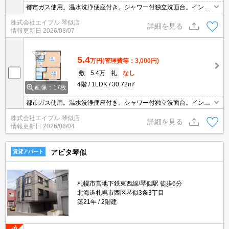
都市ガス使用。温水洗浄便座付き。シャワー付独立洗面台。インタ
ーネット無料。オートロック。宅配ボックスあり。TVインターホン
株式会社エイブル 琴似店
付き。防犯カメラ。駐輪場有。バルコニー。角部屋。初期費用カー
詳細を見る
情報更新日
2026/08/07
ド払い可。
5.4
万円
(管理費等：3,000円)
敷
5.4万
礼
なし
4階
1LDK
30.72m²
画像：17枚
都市ガス使用。温水洗浄便座付き。シャワー付独立洗面台。インタ
ーネット無料。オートロック。宅配ボックスあり。TVインターホン
株式会社エイブル 琴似店
付き。バルコニー。防犯カメラ。駐輪場有。角部屋。初期費用カー
詳細を見る
情報更新日
2026/08/04
ド払い可。
アビタ琴似
賃貸アパート
札幌市営地下鉄東西線/琴似駅 徒歩6分
北海道札幌市西区琴似3条3丁目
築21年
2階建