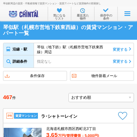
琴似駅周辺の賃貸・不動産情報で賃貸マンション・賃貸アパートなど賃貸物件の部屋探し
お部屋を探す
気になる
最近見た
保存中の
リスト
物件
条件
沿線・駅から
琴似駅（札幌市営地下鉄東西線）の賃貸マンション・ア
住所から
パート一覧
家賃相場から
琴似（地下鉄）駅（札幌市営地下鉄東西
沿線・駅
変更する
線）周辺
通勤通学時間から
詳細条件
指定なし
変更する
物件特集から
不動産会社から
条件保存
物件新着メール
TOP
467
件
ラ･シャトーレイン
PR
賃貸マンション
北海道札幌市西区西町北3丁目
3.65
万円
(管理費等：5,000円)