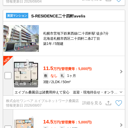
情報更新日
2026/08/04
い可。
S-RESIDENCE二十四軒avelis
賃貸マンション
札幌市営地下鉄東西線/二十四軒駅 徒歩7分
北海道札幌市西区二十四軒二条2丁目
築1年
5階建
11.5
万円
(管理費等：5,000円)
敷
なし
礼
1ヶ月
3階
2LDK
50m²
画像：23枚
エイブル桑園店は諸費用抑えて安心 送迎・現地待合せ・オンライ
ン対応 個室相談 当店未掲載物件もご紹介
株式会社ワンペア エイブルネットワーク桑園店
詳細を見る
情報更新日
2026/08/07
14.5
万円
(管理費等：5,000円)