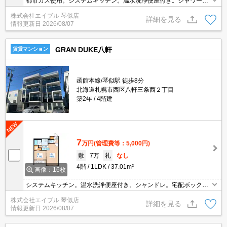
都市ガス使用。システムキッチン。温水洗浄便座付き。シャワー付
独立洗面台。トランクルームあり。オートロック。エレベーターあ
株式会社エイブル 琴似店
り。宅配ボックスあり。バルコニー。駐輪場有。初期費用カード払
詳細を見る
情報更新日
2026/08/07
い可。
GRAN DUKE八軒
賃貸マンション
函館本線/琴似駅 徒歩8分
北海道札幌市西区八軒三条西２丁目
築2年
4階建
7
万円
(管理費等：5,000円)
敷
7万
礼
なし
4階
1LDK
37.01m²
画像：16枚
システムキッチン。温水洗浄便座付き。シャンドレ。宅配ボックス
あり。TVインターホン付き。エレベーターあり。駐輪場有。バルコ
株式会社エイブル 琴似店
ニー。最寄り駅まで徒歩8分！。初期費用カード払い可。
詳細を見る
情報更新日
2026/08/07