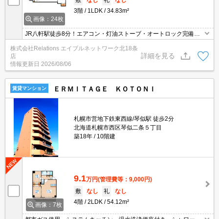
敷
なし
礼
なし
3階
1LDK
34.83m²
画像：24枚
JR八軒駅徒歩8分！エアコン・灯油ストーブ・オートロック完備！
駐車場シャッター付き車庫！TVインターホン完備☆彡JR・地下鉄ど
株式会社Relations エイブルネットワーク北18条
ちらも使用可能です！
詳細を見る
店
情報更新日
2026/08/06
ＥＲＭＩＴＡＧＥ ＫＯＴＯＮＩ
賃貸マンション
札幌市営地下鉄東西線/琴似駅 徒歩2分
北海道札幌市西区琴似二条５丁目
築18年
10階建
9.1
万円
(管理費等：9,000円)
敷
なし
礼
なし
4階
2LDK
54.12m²
画像：7枚