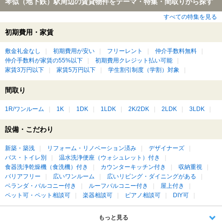
琴似（地下鉄）駅周辺の賃貸物件をテーマ・特集・間取りから探す
すべての特集を見る
初期費用・家賃
敷金礼金なし
初期費用が安い
フリーレント
仲介手数料無料
仲介手数料が家賃の55%以下
初期費用クレジット払い可能
家賃3万円以下
家賃5万円以下
学生割引制度（学割）対象
間取り
1R/ワンルーム
1K
1DK
1LDK
2K/2DK
2LDK
3LDK
設備・こだわり
新築・築浅
リフォーム・リノベーション済み
デザイナーズ
バス・トイレ別
温水洗浄便座（ウォシュレット）付き
食器洗浄乾燥機（食洗機）付き
カウンターキッチン付き
収納重視
バリアフリー
広いワンルーム
広いリビング・ダイニングがある
ベランダ・バルコニー付き
ルーフバルコニー付き
屋上付き
ペット可・ペット相談可
楽器相談可
ピアノ相談可
DIY可
もっと見る