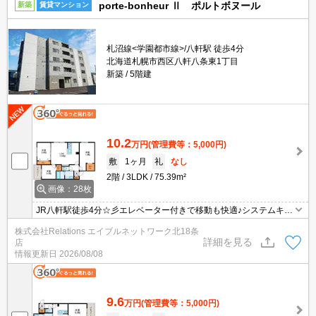
porte-bonheur Ⅱ ポルトボヌール
新築
賃貸マンション
札沼線<学園都市線>/八軒駅 徒歩4分
北海道札幌市西区八軒八条東1丁目
新築
5階建
10.2
万円
(管理費等：5,000円)
敷
1ヶ月
礼
なし
2階
3LDK
75.39m²
画像：28枚
JR八軒駅徒歩4分☆彡エレベーター付きで移動も快適♪システムキッ
チン・エアコン・浴室追い炊き機能・浴室乾燥機など設備が充実♪徒
株式会社Relations エイブルネットワーク北18条
歩圏内にスーパー・コンビニ・ドラックストアがあり普段のお買い
詳細を見る
店
物も便利です♪
情報更新日
2026/08/08
9.6
万円
(管理費等：5,000円)