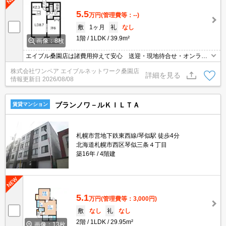
5.5
万円
(管理費等：--)
敷
1ヶ月
礼
なし
1階
1LDK
39.9m²
画像：8枚
エイブル桑園店は諸費用抑えて安心 送迎・現地待合せ・オンライ
ン対応 個室相談 当店未掲載物件もご紹介
株式会社ワンペア エイブルネットワーク桑園店
詳細を見る
情報更新日
2026/08/08
ブランノワ－ルＫＩＬＴＡ
賃貸マンション
札幌市営地下鉄東西線/琴似駅 徒歩4分
北海道札幌市西区琴似三条４丁目
築16年
4階建
5.1
万円
(管理費等：3,000円)
敷
なし
礼
なし
2階
1LDK
29.95m²
画像：13枚