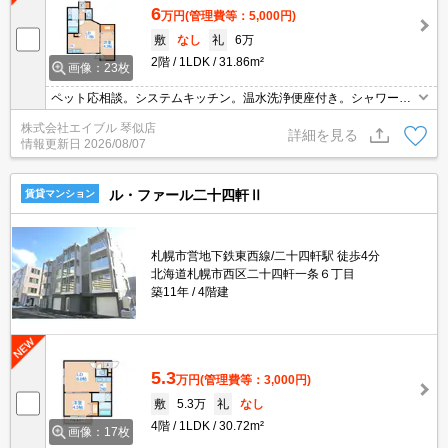
6
万円
(管理費等：5,000円)
敷
なし
礼
6万
2階
1LDK
31.86m²
画像：23枚
ペット応相談。システムキッチン。温水洗浄便座付き。シャワー付
独立洗面台。エアコン付き。インターネット無料。オートロック。
株式会社エイブル 琴似店
宅配ボックスあり。エレベーターあり。初期費用カード払い可。
詳細を見る
情報更新日
2026/08/07
ル・ファール二十四軒Ⅱ
賃貸マンション
札幌市営地下鉄東西線/二十四軒駅 徒歩4分
北海道札幌市西区二十四軒一条６丁目
築11年
4階建
5.3
万円
(管理費等：3,000円)
敷
5.3万
礼
なし
4階
1LDK
30.72m²
画像：17枚