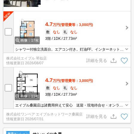
4.7
万円
(管理費等：3,000円)
敷
なし
礼
なし
3階
1DK
27.73m²
画像：17枚
シャワー付独立洗面台。エアコン付き。灯油FF。インターネット無
料。TVインターホン付き。クローゼット付。室内に洗濯機置場あ
株式会社エイブル 琴似店
り。駅から明るい道のり。駅まで平坦。初期費用カード払い可。
詳細を見る
情報更新日
2026/08/07
4.7
万円
(管理費等：3,000円)
敷
なし
礼
なし
3階
1DK
27.73m²
画像：11枚
エイブル桑園店は諸費用抑えて安心 送迎・現地待合せ・オンライ
ン対応 個室相談 当店未掲載物件もご紹介
株式会社ワンペア エイブルネットワーク桑園店
詳細を見る
情報更新日
2026/07/31
賃貸マンション