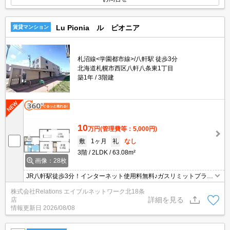
Lu Pionia ル ピオニア
賃貸マンション
札沼線<学園都市線>/八軒駅 徒歩3分
北海道札幌市西区八軒八条東1丁目
築1年
3階建
10
万円
(管理費等：5,000円)
敷
1ヶ月
礼
なし
3階
2LDK
63.08m²
画像：28枚
JR八軒駅徒歩3分！インターネット使用料無料♪ガスリミットプラン
有り♪アイランドシステムキッチン・エアコン・浴室乾燥機など設備
株式会社Relations エイブルネットワーク北18条
が充実♪徒歩圏内にスーパー・コンビニ・ドラックストアがあり普段
詳細を見る
店
のお買い物も便利です♪
情報更新日
2026/08/08