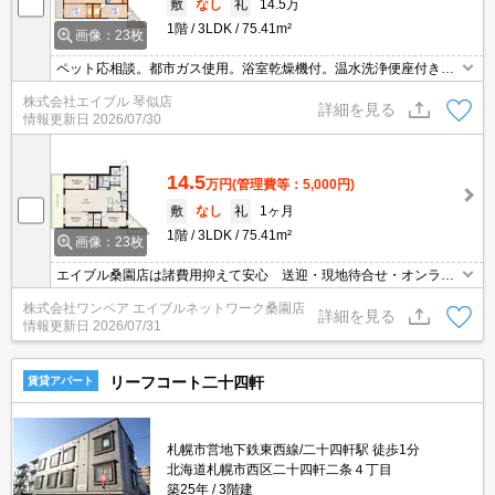
敷
なし
礼
14.5万
1階
3LDK
75.41m²
画像：23枚
ペット応相談。都市ガス使用。浴室乾燥機付。温水洗浄便座付き。
追焚。シャンドレ。エアコン付き。インターネット無料。オートロ
株式会社エイブル 琴似店
ック。エレベーターあり。宅配ボックスあり。初期費用カード払い
詳細を見る
情報更新日
2026/07/30
可。
14.5
万円
(管理費等：5,000円)
敷
なし
礼
1ヶ月
1階
3LDK
75.41m²
画像：23枚
エイブル桑園店は諸費用抑えて安心 送迎・現地待合せ・オンライ
ン対応 個室相談 当店未掲載物件もご紹介
株式会社ワンペア エイブルネットワーク桑園店
詳細を見る
情報更新日
2026/07/31
リーフコート二十四軒
賃貸アパート
札幌市営地下鉄東西線/二十四軒駅 徒歩1分
北海道札幌市西区二十四軒二条４丁目
築25年
3階建