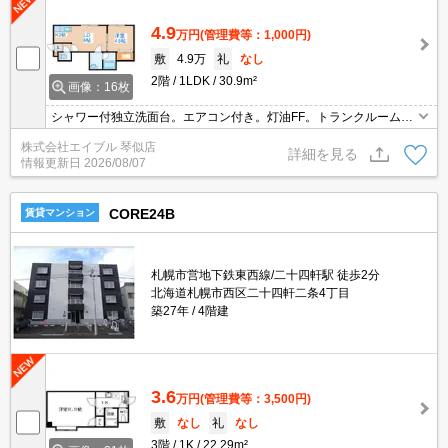
4.9
万円
(管理費等：1,000円)
敷
4.9万
礼
なし
2階
1LDK
30.9m²
画像：16枚
シャワー付独立洗面台。エアコン付き。灯油FF。トランクルームあ
り。インターネット接続設備あり。オートロック。TVインターホン
株式会社エイブル 琴似店
付き。クローゼット付。独立キッチン。初期費用カード払い可。
詳細を見る
情報更新日
2026/08/07
CORE24B
賃貸マンション
札幌市営地下鉄東西線/二十四軒駅 徒歩2分
北海道札幌市西区二十四軒二条4丁目
築27年
4階建
3.6
万円
(管理費等：3,500円)
敷
なし
礼
なし
3階
1K
22.29m²