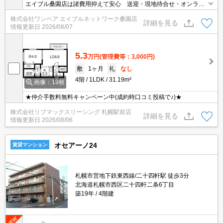
エイブル桑園店は諸費用抑えて安心 送迎・現地待合せ・オンライ
ン対応 個室相談 当店未掲載物件もご紹介
株式会社ワンペア エイブルネットワーク桑園店
詳細を見る
情報更新日
2026/08/07
5.3
万円
(管理費等：3,000円)
敷
1ヶ月
礼
なし
4階
1LDK
31.19m²
画像：19枚
★仲介手数料無料キャンペーン中(成約時口コミ投稿で♪)★
株式会社リブマックスリーシング 札幌駅前店
詳細を見る
情報更新日
2026/08/06
オセアーノ24
賃貸マンション
札幌市営地下鉄東西線/二十四軒駅 徒歩3分
北海道札幌市西区二十四軒二条6丁目
築19年
4階建