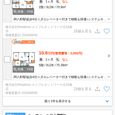
敷
1ヶ月
礼
なし
2階
3LDK
70.9m²
画像：30枚
JR八軒駅徒歩4分☆彡エレベーター付きで移動も快適♪システムキッ
チン・エアコン・浴室追い炊き機能・浴室乾燥機など設備が充実♪徒
株式会社Relations エイブルネットワーク北18条
歩圏内にスーパー・コンビニ・ドラックストアがあり普段のお買い
詳細を見る
店
物も便利です♪
情報更新日
2026/08/08
10.6
万円
(管理費等：5,000円)
敷
1ヶ月
礼
なし
5階
3LDK
75.39m²
画像：28枚
JR八軒駅徒歩4分☆彡エレベーター付きで移動も快適♪システムキッ
チン・エアコン・浴室追い炊き機能・浴室乾燥機など設備が充実♪徒
株式会社Relations エイブルネットワーク北18条
歩圏内にスーパー・コンビニ・ドラックストアがあり普段のお買い
詳細を見る
店
物も便利です♪
情報更新日
2026/08/08
残り1件を表示する