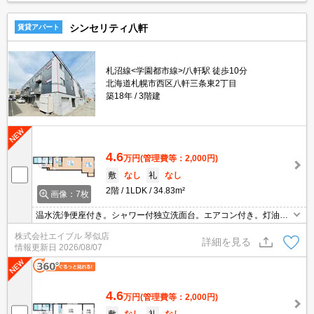
シンセリティ八軒
賃貸アパート
札沼線<学園都市線>/八軒駅 徒歩10分
北海道札幌市西区八軒三条東2丁目
築18年
3階建
4.6
万円
(管理費等：2,000円)
敷
なし
礼
なし
2階
1LDK
34.83m²
画像：7枚
温水洗浄便座付き。シャワー付独立洗面台。エアコン付き。灯油F
F。トランクルームあり。インターネット接続設備あり。オートロ
株式会社エイブル 琴似店
ック。TVインターホン付き。24時間換気システム。初期費用カード
詳細を見る
情報更新日
2026/08/07
払い可。
4.6
万円
(管理費等：2,000円)