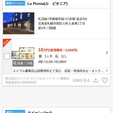
Lu Pionia(ル ピオニア)
賃貸マンション
札沼線<学園都市線>/八軒駅 徒歩3分
北海道札幌市西区八軒八条東1丁目
築1年
3階建
10
万円
(管理費等：5,000円)
敷
1ヶ月
礼
なし
3階
2LDK
63.08m²
画像：14枚
エイブル桑園店は諸費用抑えて安心 送迎・現地待合せ・オンライ
ン対応 個室相談 当店未掲載物件もご紹介
株式会社ワンペア エイブルネットワーク桑園店
詳細を見る
情報更新日
2026/08/07
クイーンパーク
賃貸マンション