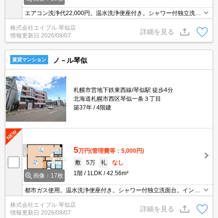
エアコン洗浄代22,000円。温水洗浄便座付き。シャワー付独立洗面
台。エアコン付き。灯油FF。インターネット無料。オートロック。
株式会社エイブル 琴似店
TVインターホン付き。クローゼット付。角部屋。初期費用カード払
詳細を見る
情報更新日
2026/08/07
い可。
ノ－ル琴似
賃貸マンション
札幌市営地下鉄東西線/琴似駅 徒歩4分
北海道札幌市西区琴似一条３丁目
築37年
4階建
5
万円
(管理費等：5,000円)
敷
5万
礼
なし
1階
1LDK
42.56m²
画像：17枚
都市ガス使用。温水洗浄便座付き。シャワー付独立洗面台。インタ
ーネット無料。オートロック。エレベーターあり。宅配ボックスあ
株式会社エイブル 琴似店
り。バルコニー。札幌市営地下鉄東西線琴似駅まで徒歩3分。初期
詳細を見る
情報更新日
2026/08/07
費用カード払い可。