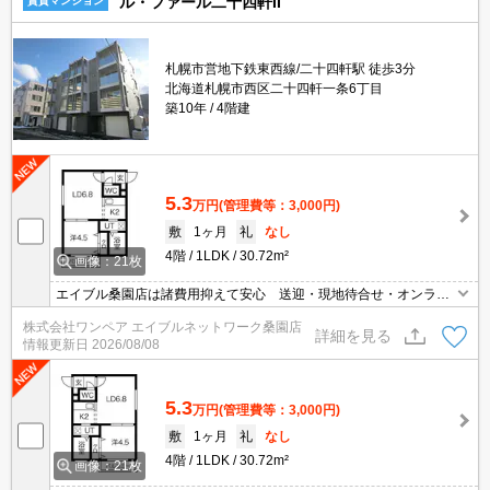
ル・ファール二十四軒II
賃貸マンション
札幌市営地下鉄東西線/二十四軒駅 徒歩3分
北海道札幌市西区二十四軒一条6丁目
築10年
4階建
5.3
万円
(管理費等：3,000円)
敷
1ヶ月
礼
なし
4階
1LDK
30.72m²
画像：21枚
エイブル桑園店は諸費用抑えて安心 送迎・現地待合せ・オンライ
ン対応 個室相談 当店未掲載物件もご紹介
株式会社ワンペア エイブルネットワーク桑園店
詳細を見る
情報更新日
2026/08/08
5.3
万円
(管理費等：3,000円)
敷
1ヶ月
礼
なし
4階
1LDK
30.72m²
画像：21枚