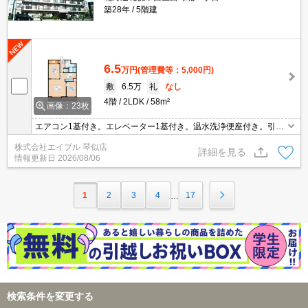
築28年
5階建
6.5
万円
(管理費等：5,000円)
敷
6.5万
礼
なし
4階
2LDK
58m²
画像：23枚
エアコン1基付き。エレベーター1基付き。温水洗浄便座付き。引越
指定業者あり。プロパンガスですが、都市ガスと同等の料金プラン
株式会社エイブル 琴似店
です。TVモニターホン有。画像の家具はCGであり付いていませ
詳細を見る
情報更新日
2026/08/06
ん。シャンドレ。
1
2
3
4
17
…
検索条件を変更する