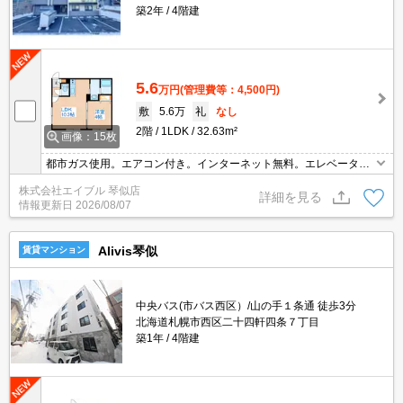
築2年
4階建
5.6
万円
(管理費等：4,500円)
敷
5.6万
礼
なし
2階
1LDK
32.63m²
画像：15枚
都市ガス使用。エアコン付き。インターネット無料。エレベーター
あり。ロードヒーティング。オートロック。宅配ボックスあり。シ
株式会社エイブル 琴似店
ャワー付独立洗面台。浴室換気乾燥式。TVインターホン付き。初期
詳細を見る
情報更新日
2026/08/07
費用カード払い可。
Alivis琴似
賃貸マンション
中央バス(市バス西区）/山の手１条通 徒歩3分
北海道札幌市西区二十四軒四条７丁目
築1年
4階建