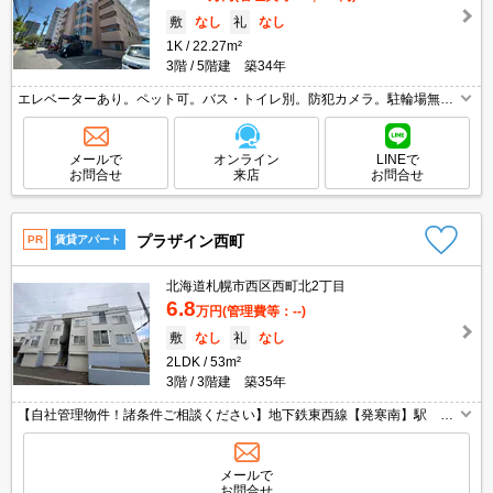
敷
なし
礼
なし
1K
22.27m²
3階
5階建 築34年
エレベーターあり。ペット可。バス・トイレ別。防犯カメラ。駐輪場無
料。スーパーが近く(400m)買物便利。仲介手数料家賃の0.55ヵ月分。温水
洗浄便座付き。初期費用クレジット払い可能。
メールで
オンライン
LINEで
お問合せ
来店
お問合せ
プラザイン西町
PR
賃貸アパート
北海道札幌市西区西町北2丁目
6.8
万円
(管理費等：--)
敷
なし
礼
なし
2LDK
53m²
3階
3階建 築35年
【自社管理物件！諸条件ご相談ください】地下鉄東西線【発寒南】駅 徒
歩6分灯油ボイラー・灯油FFで経済的♪P１台込みです☆
メールで
お問合せ