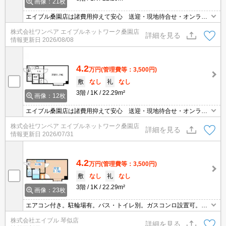
画像：21枚
エイブル桑園店は諸費用抑えて安心 送迎・現地待合せ・オンライ
ン対応 個室相談 当店未掲載物件もご紹介
株式会社ワンペア エイブルネットワーク桑園店
詳細を見る
情報更新日
2026/08/08
4.2
万円
(管理費等：3,500円)
敷
なし
礼
なし
3階
1K
22.29m²
画像：12枚
エイブル桑園店は諸費用抑えて安心 送迎・現地待合せ・オンライ
ン対応 個室相談 当店未掲載物件もご紹介
株式会社ワンペア エイブルネットワーク桑園店
詳細を見る
情報更新日
2026/07/31
4.2
万円
(管理費等：3,500円)
敷
なし
礼
なし
3階
1K
22.29m²
画像：23枚
エアコン付き。駐輪場有。バス・トイレ別。ガスコンロ設置可。室
内に洗濯機置場あり。最寄り駅まで徒歩2分！。札幌市営地下鉄東
株式会社エイブル 琴似店
西線琴似駅まで徒歩12分。駅から明るい道のり。初期費用カード払
詳細を見る