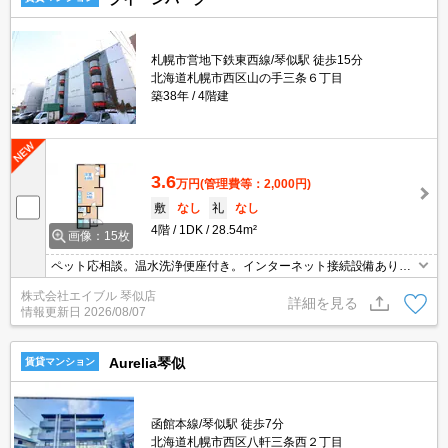
札幌市営地下鉄東西線/琴似駅 徒歩15分
北海道札幌市西区山の手三条６丁目
築38年
4階建
3.6
万円
(管理費等：2,000円)
敷
なし
礼
なし
4階
1DK
28.54m²
画像：15枚
ペット応相談。温水洗浄便座付き。インターネット接続設備あり。
TVインターホン付き。駐輪場有。ロードヒーティング。24時間換気
株式会社エイブル 琴似店
システム。日当たり良好！心地よい室内環境！。初期費用カード払
詳細を見る
情報更新日
2026/08/07
い可。
Aurelia琴似
賃貸マンション
函館本線/琴似駅 徒歩7分
北海道札幌市西区八軒三条西２丁目