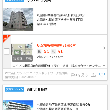
サンハイツ丸果
札沼線<学園都市線>/八軒駅 徒歩3分
北海道札幌市西区八軒六条東3丁目
築33年
5階建
6.5
万円
(管理費等：5,000円)
敷
なし
礼
なし
2階
2LDK
57.5m²
画像：15枚
エイブル桑園店は諸費用抑えて安心 送迎・現地待合せ・オンライ
ン対応 個室相談 当店未掲載物件もご紹介
株式会社ワンペア エイブルネットワーク桑園店
詳細を見る
情報更新日
2026/08/07
西町北５番館
賃貸マンション
札幌市営地下鉄東西線/発寒南駅 徒歩5分
北海道札幌市西区西町北５丁目