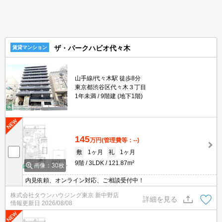
ザ・パークハビオ代々木
賃貸マンション
山手線/代々木駅 徒歩8分
東京都渋谷区代々木３丁目
1年未満
9階建 (地下1階)
145
万円
(管理費等：--)
敷
1ヶ月
礼
1ヶ月
9階
3LDK
121.87m²
画像：30枚
内見依頼、オンライン対応、ご相談受付中！
株式会社タウンハウジング東京 新中野店
詳細を見る
情報更新日
2026/08/08