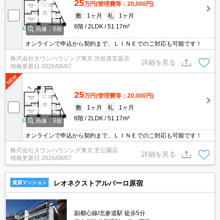
25
万円
(管理費等：20,000円)
敷
1ヶ月
礼
1ヶ月
6階
2LDK
51.17m²
画像：6枚
オンラインで申込から契約まで、ＬＩＮＥでのご対応も可能です！
株式会社タウンハウジング東京 渋谷道玄坂店
詳細を見る
情報更新日
2026/08/07
25
万円
(管理費等：20,000円)
敷
1ヶ月
礼
1ヶ月
6階
2LDK
51.17m²
画像：6枚
オンラインで申込から契約まで、ＬＩＮＥでのご対応も可能です！
株式会社タウンハウジング東京 芝公園店
詳細を見る
情報更新日
2026/08/07
レオネクストアルバーロ原宿
賃貸マンション
副都心線/北参道駅 徒歩5分