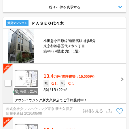
残り23件を表示する
ＰＡＳＥＯ代々木
賃貸マンション
小田急小田原線/南新宿駅 徒歩5分
東京都渋谷区代々木２丁目
築4年
4階建 (地下1階)
13.4
万円
(管理費等：15,000円)
敷
なし
礼
なし
3階
1R
22m²
画像：21枚
タウンハウジング新大久保店でご予約受付中！
株式会社タウンハウジング東京 新大久保店
詳細を見る
情報更新日
2026/08/08