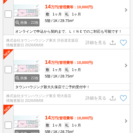
14
万円
(管理費等：10,000円)
敷
1ヶ月
礼
1ヶ月
5階
1K
28.75m²
画像：22枚
オンラインで申込から契約まで、ＬＩＮＥでのご対応も可能です！
株式会社タウンハウジング東京 渋谷道玄坂店
詳細を見る
情報更新日
2026/08/08
14
万円
(管理費等：10,000円)
敷
1ヶ月
礼
1ヶ月
5階
1K
28.75m²
画像：22枚
タウンハウジング新大久保店でご予約受付中！
株式会社タウンハウジング東京 明大前店
詳細を見る
情報更新日
2026/08/08
14
万円
(管理費等：10,000円)
敷
1ヶ月
礼
1ヶ月
5階
1K
28.75m²