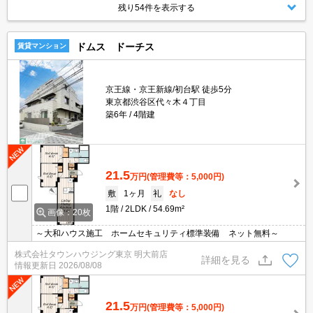
残り54件を表示する
ドムス ドーチス
賃貸マンション
京王線・京王新線/初台駅 徒歩5分
東京都渋谷区代々木４丁目
築6年
4階建
21.5
万円
(管理費等：5,000円)
敷
1ヶ月
礼
なし
1階
2LDK
54.69m²
画像：20枚
～大和ハウス施工 ホームセキュリティ標準装備 ネット無料～
株式会社タウンハウジング東京 明大前店
詳細を見る
情報更新日
2026/08/08
21.5
万円
(管理費等：5,000円)