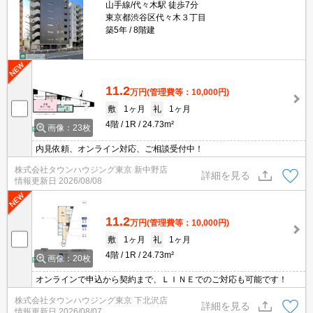
山手線/代々木駅 徒歩7分
東京都渋谷区代々木３丁目
築5年
8階建
11.2
万円
(管理費等：10,000円)
敷
1ヶ月
礼
1ヶ月
4階
1R
24.73m²
画像：23枚
内見依頼、オンライン対応、ご相談受付中！
株式会社タウンハウジング東京 新中野店
詳細を見る
情報更新日
2026/08/08
11.2
万円
(管理費等：10,000円)
敷
1ヶ月
礼
1ヶ月
4階
1R
24.73m²
画像：20枚
オンラインで申込から契約まで、ＬＩＮＥでのご対応も可能です！
株式会社タウンハウジング東京 下北沢店
詳細を見る
情報更新日
2026/08/07