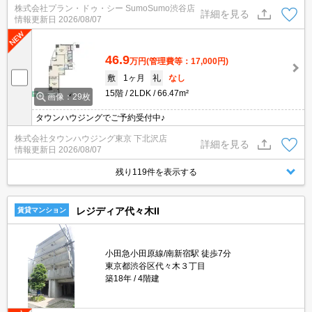
株式会社プラン・ドゥ・シー SumoSumo渋谷店
は宅配ボックス・ゴミ出し24時間OKなどが備わっておりとても充
詳細を見る
情報更新日
2026/08/07
実しています。2LDKは生活にゆとりができ穏やかな生活ができま
す。
46.9
万円
(管理費等：17,000円)
敷
1ヶ月
礼
なし
15階
2LDK
66.47m²
画像：29枚
タウンハウジングでご予約受付中♪
株式会社タウンハウジング東京 下北沢店
詳細を見る
情報更新日
2026/08/07
残り119件を表示する
レジディア代々木II
賃貸マンション
小田急小田原線/南新宿駅 徒歩7分
東京都渋谷区代々木３丁目
築18年
4階建