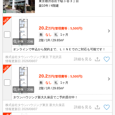
東京都渋谷区千駄ヶ谷３丁目
築10年
4階建
20.2
万円
(管理費等：5,500円)
敷
なし
礼
1ヶ月
2階
1R
29.65m²
画像：20枚
オンラインで申込から契約まで、ＬＩＮＥでのご対応も可能です！
株式会社タウンハウジング東京 下北沢店
詳細を見る
情報更新日
2026/08/07
20.2
万円
(管理費等：5,500円)
敷
なし
礼
1ヶ月
2階
1R
29.65m²
画像：20枚
タウンハウジング新大久保店でご予約受付中！
株式会社タウンハウジング東京 新大久保店
詳細を見る
情報更新日
2026/08/07