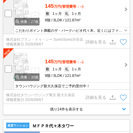
145
万円
(管理費等：--)
敷
1ヶ月
礼
1ヶ月
9階
3LDK
121.87m²
画像：27枚
こだわりポイント満載のザ・パークハビオ代々木。近くにはファミ
リーマート 代々木三丁目店(徒歩3分)がありちょっとした買い物に便
株式会社プラン・ドゥ・シー SumoSumo渋谷店
利です。収納はクロゼット・シューズボックスなど豊富なので、衣
詳細を見る
情報更新日
2026/08/07
類や履き物の整理がしやすく便利です。
145
万円
(管理費等：--)
敷
1ヶ月
礼
1ヶ月
9階
3LDK
121.87m²
画像：30枚
タウンハウジング新大久保店でご予約受付中！
株式会社タウンハウジング東京 新大久保店
詳細を見る
情報更新日
2026/08/07
残り14件を表示する
ＭＦＰＲ代々木タワー
賃貸マンション