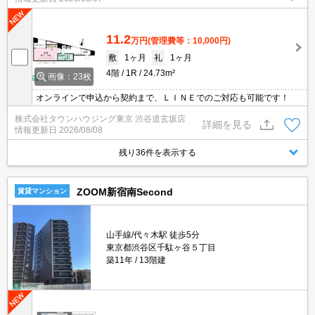
11.2
万円
(管理費等：10,000円)
敷
1ヶ月
礼
1ヶ月
4階
1R
24.73m²
画像：23枚
オンラインで申込から契約まで、ＬＩＮＥでのご対応も可能です！
株式会社タウンハウジング東京 渋谷道玄坂店
詳細を見る
情報更新日
2026/08/08
残り36件を表示する
ZOOM新宿南Second
賃貸マンション
山手線/代々木駅 徒歩5分
東京都渋谷区千駄ヶ谷５丁目
築11年
13階建