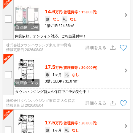
14.6
万円
(管理費等：15,000円)
敷
なし
礼
なし
1階
1R
24.86m²
画像：15枚
内見依頼、オンライン対応、ご相談受付中！
株式会社タウンハウジング東京 新中野店
詳細を見る
情報更新日
2026/08/08
17.5
万円
(管理費等：20,000円)
敷
1ヶ月
礼
なし
3階
1LDK
31.07m²
画像：31枚
タウンハウジング新大久保店でご予約受付中！
株式会社タウンハウジング東京 新大久保店
詳細を見る
情報更新日
2026/08/04
17.5
万円
(管理費等：20,000円)
敷
1ヶ月
礼
なし