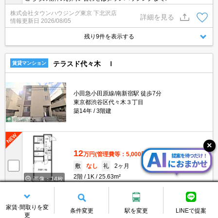
株式会社タウンハウジング東京 下北沢店
詳細を見る
情報更新日
2026/08/05
残り9件を表示する
テラスド代々木 Ｉ
賃貸マンション
小田急小田原線/南新宿駅 徒歩7分
東京都渋谷区代々木３丁目
築14年
3階建
12
万円
(管理費等：5,000円)
敷
なし
礼
2ヶ月
2階
1K
25.63m²
画像：14枚
タウンハウジング新大久保店でご予約受付中！
家賃·間取りを変
株式会社タウンハウジング東京 新大久保店
条件変更
駅を変更
LINEで提案
詳細を見る
更
情報更新日
2026/08/07