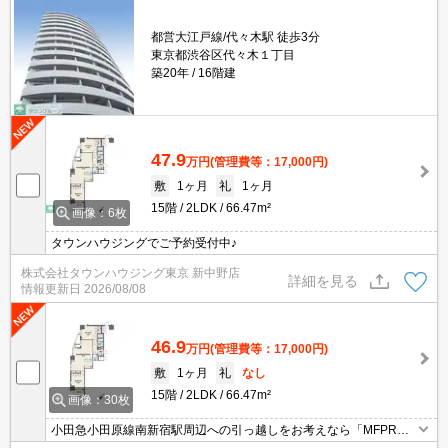
都営大江戸線/代々木駅 徒歩3分
東京都渋谷区代々木１丁目
築20年
16階建
47.9
万円
(管理費等：17,000円)
敷
1ヶ月
礼
1ヶ月
15階
2LDK
66.47m²
画像：6枚
タウンハウジングでご予約受付中♪
株式会社タウンハウジング東京 新中野店
詳細を見る
情報更新日
2026/08/08
46.9
万円
(管理費等：17,000円)
敷
1ヶ月
礼
なし
15階
2LDK
66.47m²
画像：30枚
小田急小田原線南新宿駅周辺への引っ越しをお考えなら「MFPR
代々木タワー」。マルマンストア 南新宿店まで68mです。共用部に