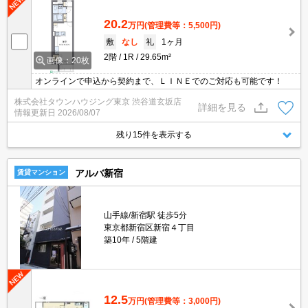
20.2
万円
(管理費等：5,500円)
敷
なし
礼
1ヶ月
2階
1R
29.65m²
画像：20枚
オンラインで申込から契約まで、ＬＩＮＥでのご対応も可能です！
株式会社タウンハウジング東京 渋谷道玄坂店
詳細を見る
情報更新日
2026/08/07
残り15件を表示する
アルバ新宿
賃貸マンション
山手線/新宿駅 徒歩5分
東京都新宿区新宿４丁目
築10年
5階建
12.5
万円
(管理費等：3,000円)