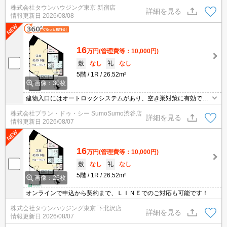
株式会社タウンハウジング東京 新宿店
詳細を見る
情報更新日
2026/08/08
16
万円
(管理費等：10,000円)
敷
なし
礼
なし
5階
1R
26.52m²
画像：30枚
建物入口にはオートロックシステムがあり、空き巣対策に有効で
す。収納はシューズボックス・クロゼットなど豊富なので、広々と
株式会社プラン・ドゥ・シー SumoSumo渋谷店
空間を利用することも可能です。入居後、改めて便利に感じるのは
詳細を見る
情報更新日
2026/08/07
独立した洗面所の物件。鍵がかかる宅配ボックスに荷物を届けるこ
とで、外に置く置き配よりも安全に荷物を受け取ることができま
す。
16
万円
(管理費等：10,000円)
敷
なし
礼
なし
5階
1R
26.52m²
画像：26枚
オンラインで申込から契約まで、ＬＩＮＥでのご対応も可能です！
株式会社タウンハウジング東京 下北沢店
詳細を見る
情報更新日
2026/08/07