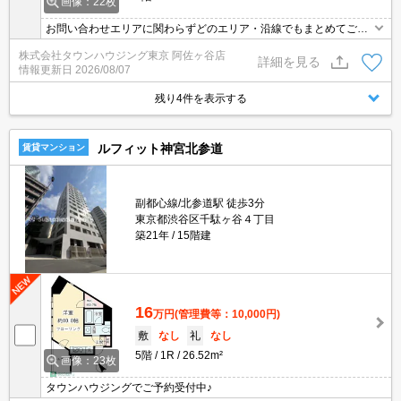
画像：22枚
お問い合わせエリアに関わらずどのエリア・沿線でもまとめてご紹
介可能です！！迷われている場合はますご相談くださいませ。
株式会社タウンハウジング東京 阿佐ヶ谷店
詳細を見る
情報更新日
2026/08/07
残り4件を表示する
ルフィット神宮北参道
賃貸マンション
副都心線/北参道駅 徒歩3分
東京都渋谷区千駄ヶ谷４丁目
築21年
15階建
16
万円
(管理費等：10,000円)
敷
なし
礼
なし
5階
1R
26.52m²
画像：23枚
タウンハウジングでご予約受付中♪