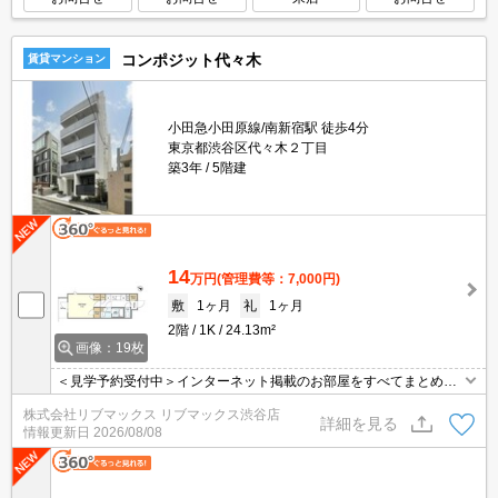
コンポジット代々木
賃貸マンション
小田急小田原線/南新宿駅 徒歩4分
東京都渋谷区代々木２丁目
築3年
5階建
14
万円
(管理費等：7,000円)
敷
1ヶ月
礼
1ヶ月
2階
1K
24.13m²
画像：19枚
＜見学予約受付中＞インターネット掲載のお部屋をすべてまとめて
ご紹介可能！ 初期費用クレジット決済可！問合せ当日でもご予約可
株式会社リブマックス リブマックス渋谷店
能！他社掲載物件もまとめてご紹介可能です。オンライン案内可。
詳細を見る
情報更新日
2026/08/08
写真・動画送付、WEB契約等来店不要でご契約可能。セキュリティ
充実で安心！お気軽にご相談くださいませ。