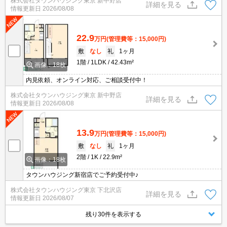
株式会社タウンハウジング東京 新中野店
詳細を見る
情報更新日
2026/08/08
22.9
万円
(管理費等：15,000円)
敷
なし
礼
1ヶ月
1階
1LDK
42.43m²
画像：18枚
内見依頼、オンライン対応、ご相談受付中！
株式会社タウンハウジング東京 新中野店
詳細を見る
情報更新日
2026/08/08
13.9
万円
(管理費等：15,000円)
敷
なし
礼
1ヶ月
2階
1K
22.9m²
画像：18枚
タウンハウジング新宿店でご予約受付中♪
株式会社タウンハウジング東京 下北沢店
詳細を見る
情報更新日
2026/08/07
残り30件を表示する