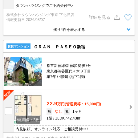
タウンハウジングでご予約受付中♪
株式会社タウンハウジング東京 下北沢店
詳細を見る
情報更新日
2026/08/07
残り4件を表示する
ＧＲＡＮ ＰＡＳＥＯ新宿
賃貸マンション
都営新宿線/新宿駅 徒歩7分
東京都渋谷区代々木３丁目
築7年
4階建 (地下1階)
22.9
万円
(管理費等：15,000円)
敷
なし
礼
1ヶ月
1階
1LDK
42.43m²
画像：2枚
内見依頼、オンライン対応、ご相談受付中！