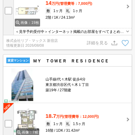
14
万円
(管理費等：7,000円)
敷
1ヶ月
礼
1ヶ月
2階
1K
24.13m²
画像：19枚
＜見学予約受付中＞インターネット掲載のお部屋をすべてまとめて
ご紹介可能！ 初期費用クレジット決済可！問合せ当日でもご予約可
株式会社リブ・マックス 新宿店
能！他社掲載物件もまとめてご紹介可能です。オンライン案内可。
詳細を見る
情報更新日
2026/08/08
写真・動画送付、WEB契約等来店不要でご契約可能。セキュリティ
充実で安心！お気軽にご相談くださいませ。
ＭＹ ＴＯＷＥＲ ＲＥＳＩＤＥＮＣＥ
賃貸マンション
山手線/代々木駅 徒歩4分
東京都渋谷区代々木１丁目
築19年
27階建
18.7
万円
(管理費等：12,000円)
敷
1ヶ月
礼
1.5ヶ月
16階
1DK
31.42m²
画像：7枚