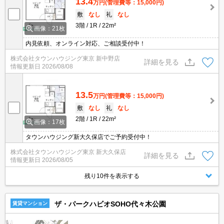
13.4
万円
(管理費等：15,000円)
敷
なし
礼
なし
3階
1R
22m²
画像：21枚
内見依頼、オンライン対応、ご相談受付中！
株式会社タウンハウジング東京 新中野店
詳細を見る
情報更新日
2026/08/08
13.5
万円
(管理費等：15,000円)
敷
なし
礼
なし
2階
1R
22m²
画像：17枚
タウンハウジング新大久保店でご予約受付中！
株式会社タウンハウジング東京 新大久保店
詳細を見る
情報更新日
2026/08/05
残り10件を表示する
ザ・パークハビオSOHO代々木公園
賃貸マンション