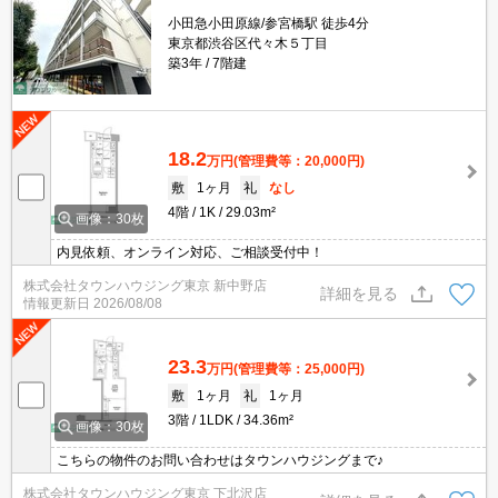
小田急小田原線/参宮橋駅 徒歩4分
東京都渋谷区代々木５丁目
築3年
7階建
18.2
万円
(管理費等：20,000円)
敷
1ヶ月
礼
なし
4階
1K
29.03m²
画像：30枚
内見依頼、オンライン対応、ご相談受付中！
株式会社タウンハウジング東京 新中野店
詳細を見る
情報更新日
2026/08/08
23.3
万円
(管理費等：25,000円)
敷
1ヶ月
礼
1ヶ月
3階
1LDK
34.36m²
画像：30枚
こちらの物件のお問い合わせはタウンハウジングまで♪
株式会社タウンハウジング東京 下北沢店