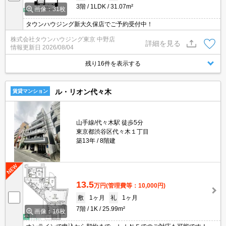
3階
1LDK
31.07m²
画像：31枚
タウンハウジング新大久保店でご予約受付中！
株式会社タウンハウジング東京 中野店
詳細を見る
情報更新日
2026/08/04
残り16件を表示する
ル・リオン代々木
賃貸マンション
山手線/代々木駅 徒歩5分
東京都渋谷区代々木１丁目
築13年
8階建
13.5
万円
(管理費等：10,000円)
敷
1ヶ月
礼
1ヶ月
7階
1K
25.99m²
画像：16枚