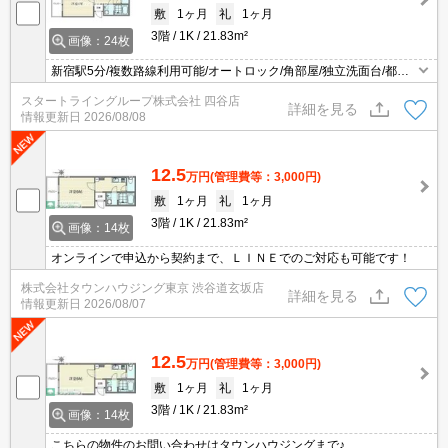
敷
1ヶ月
礼
1ヶ月
3階
1K
21.83m²
画像：24枚
新宿駅5分/複数路線利用可能/オートロック/角部屋/独立洗面台/都市
ガス/浴室乾燥機/内廊下階段
スタートライングループ株式会社 四谷店
詳細を見る
情報更新日
2026/08/08
12.5
万円
(管理費等：3,000円)
敷
1ヶ月
礼
1ヶ月
3階
1K
21.83m²
画像：14枚
オンラインで申込から契約まで、ＬＩＮＥでのご対応も可能です！
株式会社タウンハウジング東京 渋谷道玄坂店
詳細を見る
情報更新日
2026/08/07
12.5
万円
(管理費等：3,000円)
敷
1ヶ月
礼
1ヶ月
3階
1K
21.83m²
画像：14枚
こちらの物件のお問い合わせはタウンハウジングまで♪