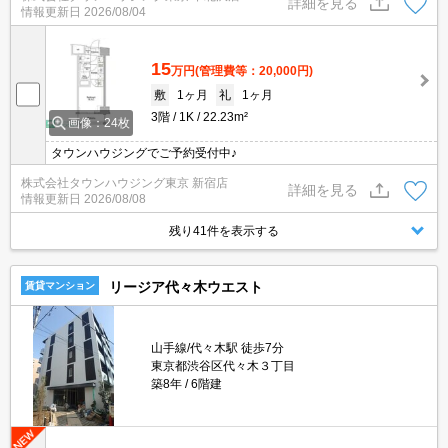
詳細を見る
情報更新日
2026/08/04
15
万円
(管理費等：20,000円)
敷
1ヶ月
礼
1ヶ月
3階
1K
22.23m²
画像：24枚
タウンハウジングでご予約受付中♪
株式会社タウンハウジング東京 新宿店
詳細を見る
情報更新日
2026/08/08
残り41件を表示する
リージア代々木ウエスト
賃貸マンション
山手線/代々木駅 徒歩7分
東京都渋谷区代々木３丁目
築8年
6階建