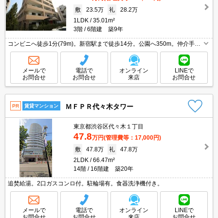
敷
23.5万
礼
28.2万
1LDK
35.01m²
3階
6階建 築9年
コンビニへ徒歩1分(79m)。新宿駅まで徒歩14分。公園へ350m。仲介手数
料家賃の0.55ヵ月分(税込)。エイブル女子割で仲介手数料家賃の0.55ヶ月
分より10％ＯＦＦ。カウンターキッチン。
メールで
電話で
オンライン
LINEで
お問合せ
お問合せ
来店
お問合せ
ＭＦＰＲ代々木タワー
PR
賃貸マンション
東京都渋谷区代々木１丁目
47.8
万円
(管理費等：17,000円)
敷
47.8万
礼
47.8万
2LDK
66.47m²
14階
16階建 築20年
追焚給湯。2口ガスコンロ付。駐輪場有。食器洗浄機付き。
メールで
電話で
オンライン
LINEで
お問合せ
お問合せ
来店
お問合せ