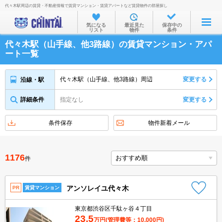
代々木駅周辺の賃貸・不動産情報で賃貸マンション・賃貸アパートなど賃貸物件の部屋探し
お部屋を探す
気になる
最近見た
保存中の
リスト
物件
条件
沿線・駅から
代々木駅（山手線、他3路線）の賃貸マンション・アパ
住所から
ート一覧
家賃相場から
代々木駅（山手線、他3路線）周辺
変更する
沿線・駅
通勤通学時間から
詳細条件
指定なし
変更する
物件特集から
不動産会社から
条件保存
物件新着メール
TOP
1176
件
アンソレイユ代々木
PR
賃貸マンション
東京都渋谷区千駄ヶ谷４丁目
23.5
万円
(管理費等：10,000円)