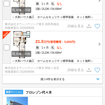
敷
1ヶ月
礼
なし
1階
2LDK
54.69m²
画像：20枚
～大和ハウス施工 ホームセキュリティ標準装備 ネット無料～
株式会社タウンハウジング東京 高田馬場店
詳細を見る
情報更新日
2026/08/08
21.5
万円
(管理費等：5,000円)
敷
1ヶ月
礼
なし
1階
2LDK
54.69m²
画像：20枚
～大和ハウス施工 ホームセキュリティ標準装備 ネット無料～
株式会社タウンハウジング東京 阿佐ヶ谷店
詳細を見る
情報更新日
2026/08/08
残り4件を表示する
フロレゾン代々木
賃貸マンション