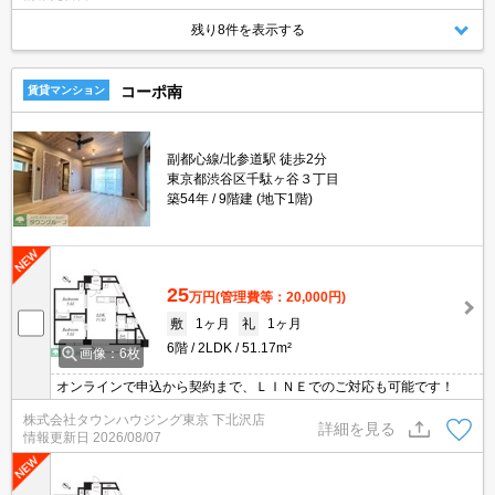
充実で安心！お気軽にご相談くださいませ。
残り8件を表示する
コーポ南
賃貸マンション
副都心線/北参道駅 徒歩2分
東京都渋谷区千駄ヶ谷３丁目
築54年
9階建 (地下1階)
25
万円
(管理費等：20,000円)
敷
1ヶ月
礼
1ヶ月
6階
2LDK
51.17m²
画像：6枚
オンラインで申込から契約まで、ＬＩＮＥでのご対応も可能です！
株式会社タウンハウジング東京 下北沢店
詳細を見る
情報更新日
2026/08/07