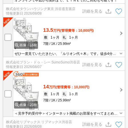
オンラインで申込から契約まで、ＬＩＮＥでのご対応も可能です！
株式会社タウンハウジング東京 渋谷道玄坂店
詳細を見る
情報更新日
2026/08/08
13.5
万円
(管理費等：10,000円)
敷
1ヶ月
礼
1ヶ月
7階
1K
25.99m²
画像：16枚
ぜひ一度見ていただきたい、「ルリオン代々木」です。徒歩4分歩
けば代々木駅前通郵便局があります。共用部にはゴミ出し24時間O
株式会社プラン・ドゥ・シー SumoSumo渋谷店
K・宅配ボックスなどが揃っております。室内設備は洗面所独立・
詳細を見る
情報更新日
2026/08/07
浴室乾燥機など大変充実しております。お部屋の広さに合った照明
が付いています。
14
万円
(管理費等：10,000円)
敷
1ヶ月
礼
1ヶ月
7階
1K
25.99m²
画像：20枚
＜見学予約受付中＞インターネット掲載のお部屋をすべてまとめて
ご紹介可能！ 初期費用クレジット決済可！問合せ当日でもご予約可
株式会社リブマックス リブマックス渋谷店
能！他社掲載物件もまとめてご紹介可能です。オンライン案内可。
詳細を見る
情報更新日
2026/08/08
写真・動画送付、WEB契約等来店不要でご契約可能。セキュリティ