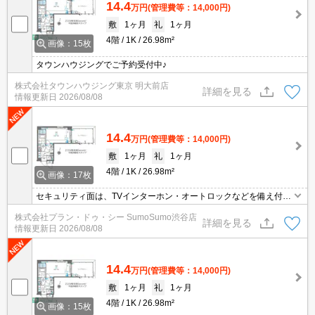
14.4
万円
(管理費等：14,000円)
敷
1ヶ月
礼
1ヶ月
4階
1K
26.98m²
画像：15枚
タウンハウジングでご予約受付中♪
株式会社タウンハウジング東京 明大前店
詳細を見る
情報更新日
2026/08/08
14.4
万円
(管理費等：14,000円)
敷
1ヶ月
礼
1ヶ月
4階
1K
26.98m²
画像：17枚
セキュリティ面は、TVインターホン・オートロックなどを備え付け
ているので安心して暮らせます。室内設備は浴室乾燥機・洗面所独
株式会社プラン・ドゥ・シー SumoSumo渋谷店
立など豊富に揃っており、過ごしやすいお部屋になっております。
詳細を見る
情報更新日
2026/08/08
収納はクロゼット・シューズボックス・全居室収納など豊富なの
で、広々と空間を利用することも可能です。ネット回線がある物件
です。
14.4
万円
(管理費等：14,000円)
敷
1ヶ月
礼
1ヶ月
4階
1K
26.98m²
画像：15枚